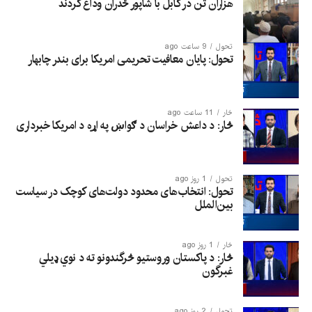
هزاران تن در کابل با شاپور ځدران وداع کردند
تحول
9 ساعت ago
تحول: پایان معافیت تحریمی امریکا برای بندر چابهار
څار
11 ساعت ago
څار: د داعش خراسان د ګواښ په اړه د امریکا خبرداری
تحول
1 روز ago
تحول: انتخاب‌های محدود دولت‌های کوچک در سیاست
بین‌الملل
څار
1 روز ago
څار: د پاکستان وروستیو څرگندونو ته د نوي ډیلي
غبرگون
تحول
2 روز ago