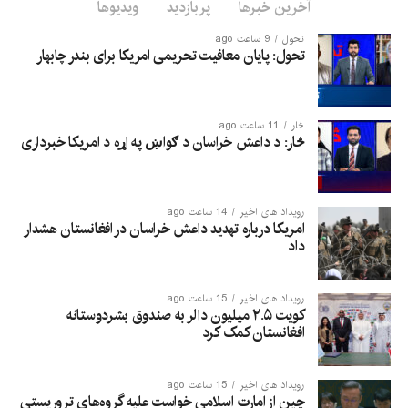
آخرین خبرها
پربازدید
ویدیوها
تحول
9 ساعت ago
تحول: پایان معافیت تحریمی امریکا برای بندر چابهار
څار
11 ساعت ago
څار: د داعش خراسان د ګواښ په اړه د امریکا خبرداری
رویداد های اخیر
14 ساعت ago
امریکا درباره تهدید داعش خراسان در افغانستان هشدار
داد
رویداد های اخیر
15 ساعت ago
کویت ۲.۵ میلیون دالر به صندوق بشردوستانه
افغانستان کمک کرد
رویداد های اخیر
15 ساعت ago
چین از امارت اسلامی خواست علیه گروه‌های تروریستی