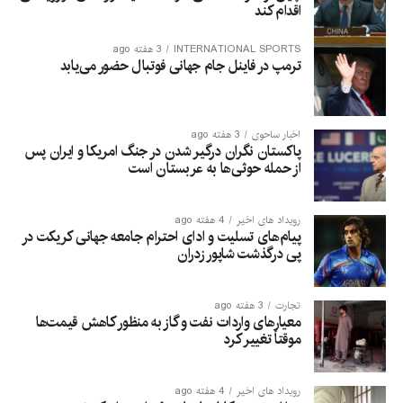
اقدام کند
INTERNATIONAL SPORTS
3 هفته ago
ترمپ در فاینل جام جهانی فوتبال حضور می‌یابد
اخبار ساحوی
3 هفته ago
پاکستان نگران درگیر شدن در جنگ امریکا و ایران پس
از حمله حوثی‌ها به عربستان است
رویداد های اخیر
4 هفته ago
پیام‌های تسلیت و ادای احترام جامعه جهانی کریکت در
پی درگذشت شاپور زدران
تجارت
3 هفته ago
معیارهای واردات نفت و گاز به منظور کاهش قیمت‌ها
موقتاً تغییر کرد
رویداد های اخیر
4 هفته ago