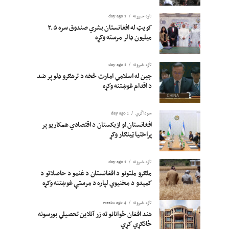
تازه خبرونه
1 day ago
کویټ له افغانستان بشري صندوق سره ۲.۵
میلیون ډالر مرسته وکړه
تازه خبرونه
1 day ago
چین له اسلامي امارت څخه د ترهګرو ډلو پر ضد
د اقدام غوښتنه وکړه
سوداگري
1 day ago
افغانستان او ازبکستان د اقتصادي همکاریو پر
پراختیا ټینګار وکړ
تازه خبرونه
1 day ago
ملګرو ملتونو د افغانستان د غنمو د حاصلاتو د
کمېدو د مخنیوي لپاره د مرستې غوښتنه وکړه
تازه خبرونه
4 weeks ago
هند افغان ځوانانو ته زر آنلاین تحصیلي بورسونه
ځانګړي کړي