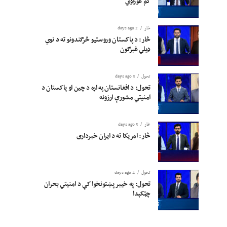
کم غوراوي
څار
2 days ago
څار: د پاکستان وروستیو څرګندونو ته د نوي
ډیلي غبرګون
تحول
3 days ago
تحول: د افغانستان په اړه د چین او پاکستان د
امنیتي مشورې ارزونه
څار
3 days ago
څار: امریکا ته د ایران خبرداری
تحول
4 days ago
تحول: په خیبر پښتونخوا کې د امنیتي بحران
چټکېدا