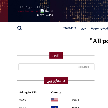
جمعه,۱۶ زمری ۱۴۰۵
Kabul
22° C
+
15...
+
ژوندۍ خپرونه
دری
ENGLISH
All p
لټون
د اسعارو بیې
Selling in AFS
Country
65.60
1 USD