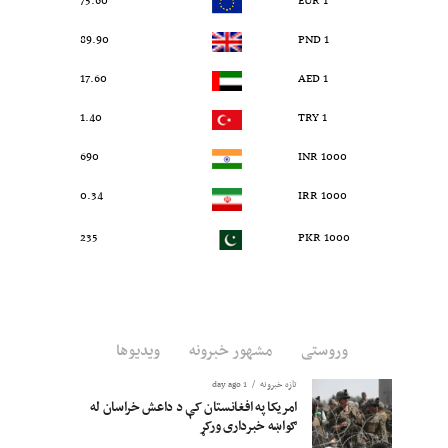
75.60
1 EUR
89.90
1 PND
17.60
1 AED
1.40
1 TRY
690
1000 INR
0.34
1000 IRR
235
1000 PKR
وروستی
مشهور خبرونه
ویدیوها
تازه خبرونه
1 day ago
امریکا په افغانستان کې د داعش خراسان له
ګواښه خبرداری ورکړ