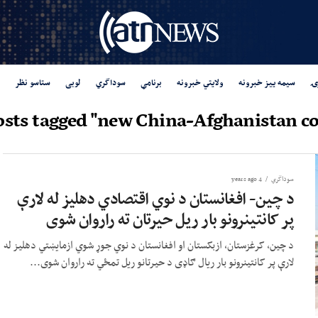
ۍ
سیمه ییز خبرونه
ولایتي خبرونه
برنامې
سوداگري
لوبی
ستاسو نظر
osts tagged "new China-Afghanistan co
سوداگري
4 years ago
د چین- افغانستان د نوي اقتصادي دهلیز له لارې
پر کانتینرونو بار ریل حیرتان ته راروان شوی
د چین، کرغزستان، ازبکستان او افغانستان د نوي جوړ شوي ازمایښتي دهلیز له
لارې پر کانتینرونو بار ریال ګاډی د حیرتانو ریل تمځي ته راروان شوی...