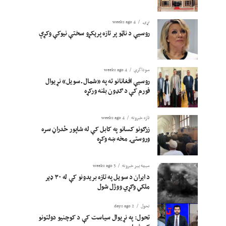
نړۍ
4 weeks ago
روسیې د ناټو پر تازه پرېکړو سختې نیوکې وکړې
سوداگري
4 weeks ago
روسیې افغانانو ته په «شمال ـ سویل» نړیوال
فورم کې د ګډون بلنه ورکړه
تازه خبرونه
4 weeks ago
زرګونو کسانو په کابل کې له شاپور ځدراڼ سره
وروستۍ مخه ښه وکړه
سیمه ییز خبرونه
3 weeks ago
د ایران د سویل په تازه بریدونو کې له ۳۰ ډېر
ملکي وګړي ووژل شول
تحول
2 days ago
تحول: په نړیوال سیاست کې د کوچنیو دولتونو