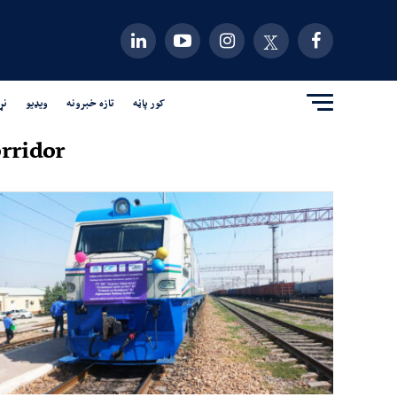
کور پاڼه
تازه خبرونه
ویډیو
نړ
rridor"