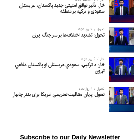
څار: تأثیر توافق امنیتی جدید پاکستان، عربستان
سعودی و ترکیه بر منطقه
تحول
2 روز ago
تحول: تشدید اختلاف‌ها بر سر جنگ ایران
څار
2 روز ago
څار: د ترکیې، سعودي عربستان او پاکستان دفاعي
تړون
تحول
4 روز ago
تحول: پایان معافیت تحریمی امریکا برای بندر چابهار
Subscribe to our Daily Newsletter