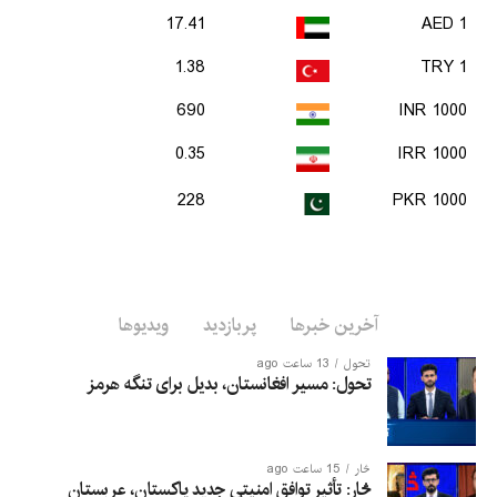
17.41
1 AED
1.38
1 TRY
690
1000 INR
0.35
1000 IRR
228
1000 PKR
آخرین خبرها
پربازدید
ویدیوها
تحول
13 ساعت ago
تحول: مسیر افغانستان، بدیل برای تنگه هرمز
څار
15 ساعت ago
څار: تأثیر توافق امنیتی جدید پاکستان، عربستان