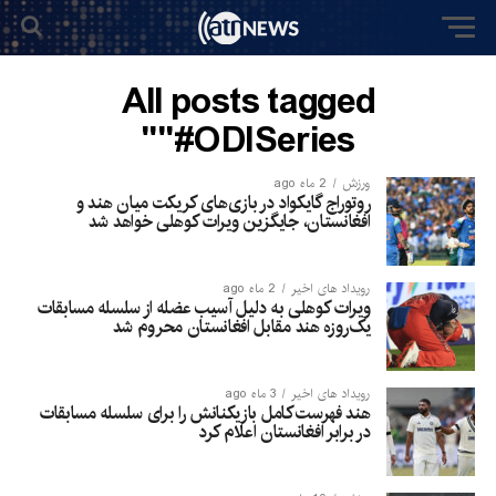
All posts tagged
"#ODISeries"
ورزش
2 ماه ago
روتوراج گایکواد در بازی‌های کریکت میان هند و
افغانستان، جایگزین ویرات کوهلی خواهد شد
رویداد های اخیر
2 ماه ago
ویرات کوهلی به دلیل آسیب عضله از سلسله مسابقات
یک‌روزه هند مقابل افغانستان محروم شد
رویداد های اخیر
3 ماه ago
هند فهرست کامل بازیکنانش را برای سلسله مسابقات
در برابر افغانستان اعلام کرد