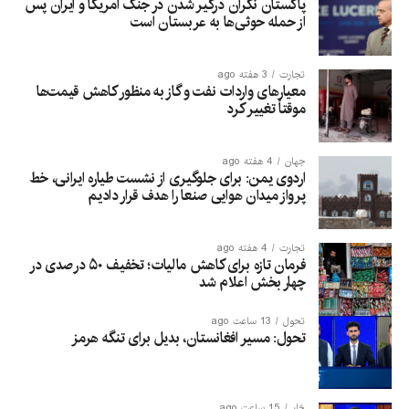
پاکستان نگران درگیر شدن در جنگ امریکا و ایران پس
از حمله حوثی‌ها به عربستان است
تجارت
3 هفته ago
معیارهای واردات نفت و گاز به منظور کاهش قیمت‌ها
موقتاً تغییر کرد
جهان
4 هفته ago
اردوی یمن: برای جلوگیری از نشست طیاره ایرانی، خط
پرواز میدان هوایی صنعا را هدف قرار دادیم
تجارت
4 هفته ago
فرمان تازه برای کاهش مالیات؛ تخفیف ۵۰ درصدی در
چهار بخش اعلام شد
تحول
13 ساعت ago
تحول: مسیر افغانستان، بدیل برای تنگه هرمز
څار
15 ساعت ago