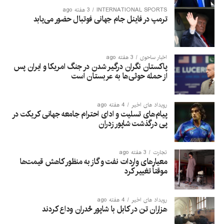
INTERNATIONAL SPORTS
3 هفته ago
ترمپ در فاینل جام جهانی فوتبال حضور می‌یابد
اخبار ساحوی
3 هفته ago
پاکستان نگران درگیر شدن در جنگ امریکا و ایران پس
از حمله حوثی‌ها به عربستان است
رویداد های اخیر
4 هفته ago
پیام‌های تسلیت و ادای احترام جامعه جهانی کریکت در
پی درگذشت شاپور زدران
تجارت
3 هفته ago
معیارهای واردات نفت و گاز به منظور کاهش قیمت‌ها
موقتاً تغییر کرد
رویداد های اخیر
4 هفته ago
هزاران تن در کابل با شاپور ځدران وداع کردند