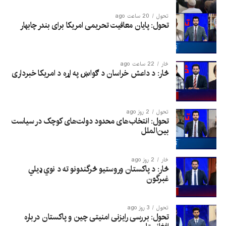
تحول
20 ساعت ago
تحول: پایان معافیت تحریمی امریکا برای بندر چابهار
څار
22 ساعت ago
څار: د داعش خراسان د ګواښ په اړه د امریکا خبرداری
تحول
2 روز ago
تحول: انتخاب‌های محدود دولت‌های کوچک در سیاست
بین‌الملل
څار
2 روز ago
څار: د پاکستان وروستیو څرگندونو ته د نوي ډیلي
غبرگون
تحول
3 روز ago
تحول: بررسی رایزنی امنیتی چین و پاکستان درباره