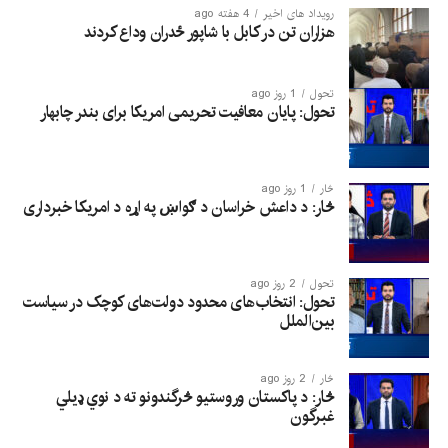
رویداد های اخیر
4 هفته ago
هزاران تن در کابل با شاپور ځدران وداع کردند
تحول
1 روز ago
تحول: پایان معافیت تحریمی امریکا برای بندر چابهار
څار
1 روز ago
څار: د داعش خراسان د ګواښ په اړه د امریکا خبرداری
تحول
2 روز ago
تحول: انتخاب‌های محدود دولت‌های کوچک در سیاست
بین‌الملل
څار
2 روز ago
څار: د پاکستان وروستیو څرگندونو ته د نوي ډیلي
غبرگون