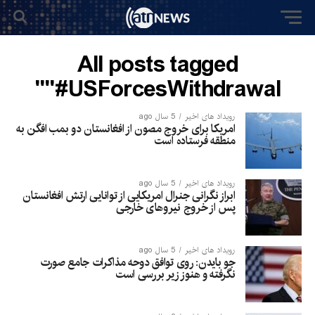
All posts tagged
"#USForcesWithdrawal"
رویداد های اخیر
5 سال ago
امریکا برای خروج مصون از افغانستان دو بمب افگن به
منطقه فرستاده است
رویداد های اخیر
5 سال ago
ابراز نگرانی جنرال امریکایی از توانایی ارتش افغانستان
پس از خروج نیروهای خارجی
رویداد های اخیر
5 سال ago
جو بایدن: روی توافق دوحه مذاکرات جامع صورت
نگرفته‌ و هنوز زیر بررسی است