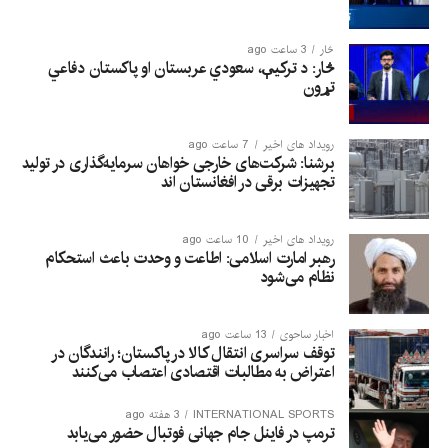
مالداری به مالدووا سفر کرده بود.
څار
3 ساعت ago
څار: د ترکیې، سعودي عربستان او پاکستان دفاعي
تړون
رویداد های اخیر
7 ساعت ago
برشنا: شرکت‌های خارجی خواهان سرمایه‌گذاری در تولید
تجهیزات برقی در افغانستان‌ اند
رویداد های اخیر
10 ساعت ago
رهبر امارت اسلامی: اطاعت و وحدت باعث استحکام
نظام می‌شود
اخبار ساحوی
13 ساعت ago
توقف سراسری انتقال کالا در پاکستان؛ رانندگان در
اعتراض به مطالبات اقتصادی اعتصاب می‌کنند
INTERNATIONAL SPORTS
3 هفته ago
ترمپ در فاینل جام جهانی فوتبال حضور می‌یابد