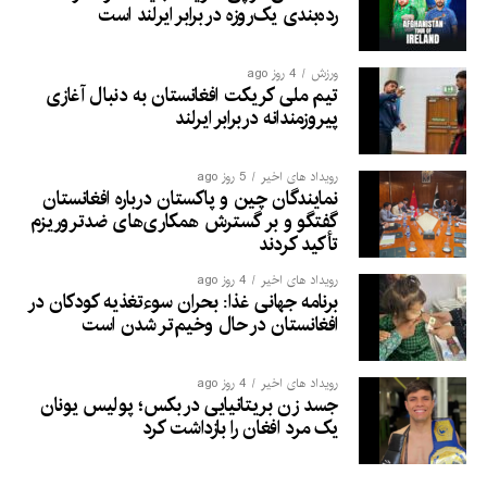
رده‌بندی یک‌روزه در برابر ایرلند است
ورزش
4 روز ago
تیم ملی کریکت افغانستان به دنبال آغازی
پیروزمندانه دربرابر ایرلند
رویداد های اخیر
5 روز ago
نمایندگان چین و پاکستان درباره افغانستان
گفتگو و بر گسترش همکاری‌های ضدتروریزم
تأکید کردند
رویداد های اخیر
4 روز ago
برنامه جهانی غذا: بحران سوءتغذیه کودکان در
افغانستان در حال وخیم‌تر شدن است
رویداد های اخیر
4 روز ago
جسد زن بریتانیایی در بکس؛ پولیس یونان
یک مرد افغان را بازداشت کرد