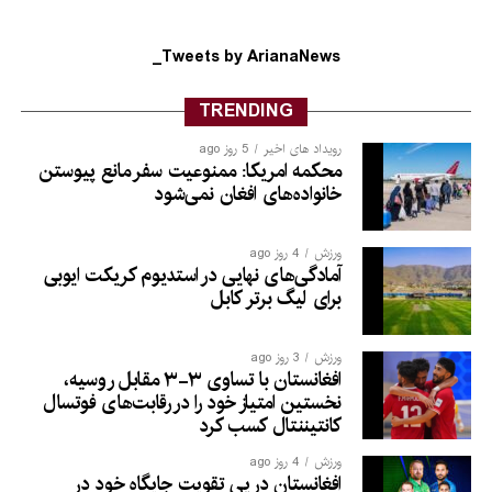
Tweets by ArianaNews_
TRENDING
رویداد های اخیر
5 روز ago
محکمه امریکا: ممنوعیت سفر مانع پیوستن
خانواده‌های افغان نمی‌شود
ورزش
4 روز ago
آمادگی‌های نهایی در استدیوم کریکت ایوبی
برای لیگ برتر کابل
ورزش
3 روز ago
افغانستان با تساوی ۳-۳ مقابل روسیه،
نخستین امتیاز خود را در رقابت‌های فوتسال
کانتیننتال کسب کرد
ورزش
4 روز ago
افغانستان در پی تقویت جایگاه خود در