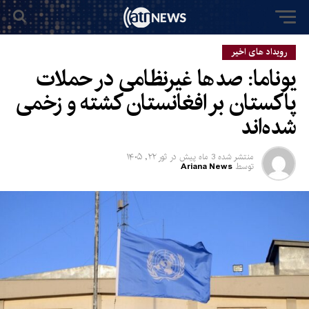
رویداد های اخیر
یوناما: صدها غیرنظامی در حملات
پاکستان بر افغانستان کشته و زخمی
شده‌اند
منتشر شده
3 ماه پیش
در
ثور ۲۲, ۱۴۰۵
توسط
Ariana News