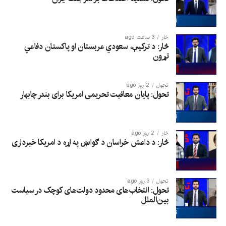
څار
3 ساعت ago
څار: د ترکیې، سعودي عربستان او پاکستان دفاعي
تړون
تحول
2 روز ago
تحول: پایان معافیت تحریمی امریکا برای بندر چابهار
څار
2 روز ago
څار: د داعش خراسان د ګواښ په اړه د امریکا خبرداری
تحول
3 روز ago
تحول: انتخاب‌های محدود دولت‌های کوچک در سیاست
بین‌الملل