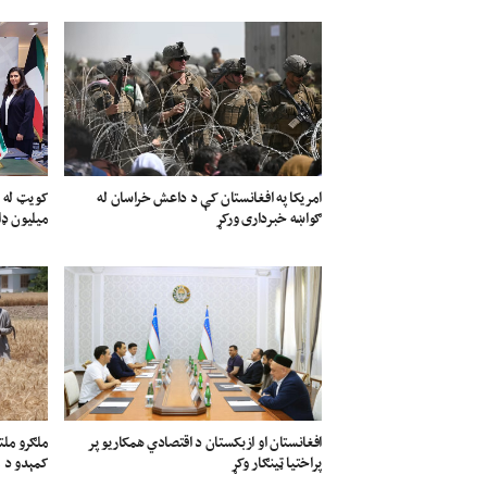
امریکا په افغانستان کې د داعش خراسان له
ګواښه خبرداری ورکړ
میلیون ډا
افغانستان او ازبکستان د اقتصادي همکاریو پر
ملګرو ملت
پراختیا ټینګار وکړ
کمېدو د م