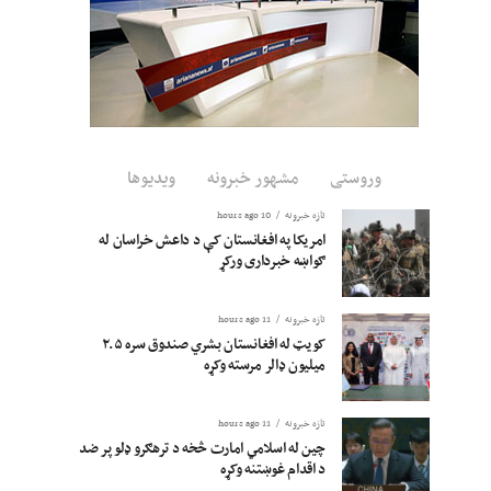
وروستی
مشهور خبرونه
ویدیوها
تازه خبرونه
10 hours ago
امریکا په افغانستان کې د داعش خراسان له
ګواښه خبرداری ورکړ
تازه خبرونه
11 hours ago
کویټ له افغانستان بشري صندوق سره ۲.۵
میلیون ډالر مرسته وکړه
تازه خبرونه
11 hours ago
چین له اسلامي امارت څخه د ترهګرو ډلو پر ضد
د اقدام غوښتنه وکړه