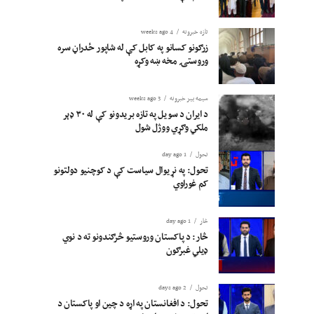
تازه خبرونه
4 weeks ago
زرګونو کسانو په کابل کې له شاپور ځدراڼ سره
وروستۍ مخه ښه وکړه
سیمه ییز خبرونه
3 weeks ago
د ایران د سویل په تازه بریدونو کې له ۳۰ ډېر
ملکي وګړي ووژل شول
تحول
1 day ago
تحول: په نړیوال سیاست کې د کوچنیو دولتونو
کم غوراوي
څار
1 day ago
څار: د پاکستان وروستیو څرګندونو ته د نوي
ډیلي غبرګون
تحول
2 days ago
تحول: د افغانستان په اړه د چین او پاکستان د