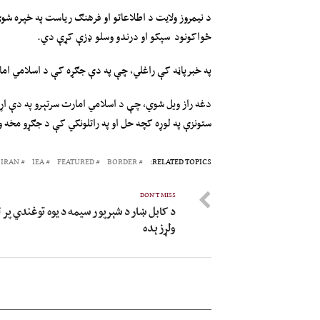
د نيمروز ولايت د اطلاعاتو او فرهنګ رياست په خپره شو
ځواکونود سپکو او درندو وسلو ډزې کړې دي.
په خبرپاڼه کې راغلي، چې په دې جګړه کې د اسلامي اما
دغه راز ویل شوي، چې د اسلامي امارت سرتېرو په دې اړ
ستونزې په لوړه کچه حل او په راتلونکي کې د جګړو مخه 
IRAN
IEA
FEATURED
BORDER
RELATED TOPICS:
DON'T MISS
د کابل ښار د شېرپور سیمه د یوه توغندي پر 
ولړزېده