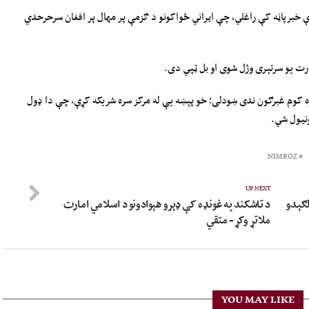
ې خبرپاڼه کې راغلي، چې ايراني ځواکونو د ګزمې پر مهال پر افغان سرحرحدي
رت یو سرتېری وژل شوی او بل ټپي دی.
ه کوم غبرګون ندی ښودلی؛ خو پېښه یې له مرکز سره شریکه کړې، چې دا ډول
ونیول شي.
NIMROZ
UP NEXT
لګېدو
د تاشکند په غونډه کې ډېرو هېوادونو د اسلامي امارت
ملاتړ وکړ- متقي
YOU MAY LIKE