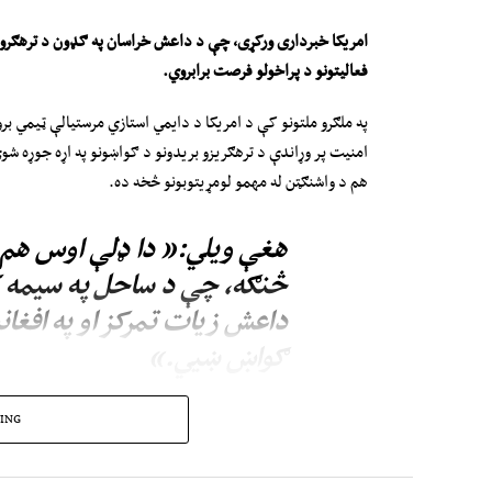
امریکا
خبرداری ورکړی، چې د داعش خراسان په ګډون د ترهګرو 
فعالیتونو د پراخولو فرصت برابروي
.
په ملګرو ملتونو کې د امریکا د دایمي استازي مرستیالې ټیمي ب
امنیت پر وړاندې د ترهګریزو بریدونو د ګواښونو په اړه جوړه شوې
هم د واشنګټن له مهمو لومړیتوبونو څخه ده.
هغې ویلي:« دا ډلې اوس هم له
څنګه، چې د ساحل په سیمه کې
داعش زیات تمرکز او په افغا
ګواښ ښيي.»
دا څرګندونې داسې مهال کیږي، چې اسلامي امارت څو ځله په افغ
ING
چې د افغانستان له خاورې به د بل هیڅ هېواد د امنیت پر ضد د 