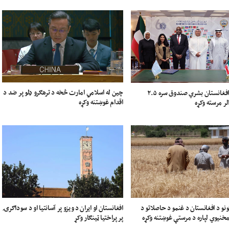
چین له اسلامي امارت څخه د ترهګرو ډلو پر ضد د
کویټ له افغانستان بشري صندوق سره ۲.۵
اقدام غوښتنه وکړه
لر مرسته وکړه
ونو د افغانستان د غنمو د حاصلاتو د
افغانستان او ایران د ویزو پر آسانتیا او د سوداګرۍ
خنیوي لپاره د مرستې غوښتنه وکړه
پر پراختیا ټینګار وکړ