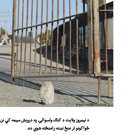
د نیمروز ولایت د کنګ ولسوالۍ په درویش سیمه کې نن (
ځواکونو تر منځ نښته رامنځته شوې ده
.