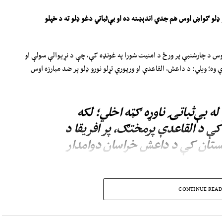
ډلو ګواښ ا
وس
هم جدي اندېښنه ده او بې‌ثباتي دغو ډلو ته د خپلو
روس د چارشنبې پر ورځ د امنیت شورا په غونډه کې، چې د نړیوالې سولې او
 وه؛ ویلي: د داعش، القاعدې او ورپورې تړلو نورو ډلو پر ضد مبارزه اوس
 بې‌ثباتۍ ناوړه ګټه اخلي؛ لکه
 د القاعدې پرمختګ، پر افریقا د
نستان کې د داعش خراسان دوامدار
انستان کې د ترهګرو ډلو د فعالیت په اړه ادعاوې رد کړي او ټینګار کوي،
CONTINUE READ
کار اخیستو اجازه ورنه‌کړي.