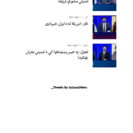
امنیتي مشورې ارزونه
څار
2 days ago
څار: امریکا ته د ایران خبرداری
تحول
3 days ago
تحول: په خیبر پښتونخوا کې د امنیتي بحران
چټکېدا
Tweets by ArianaNews_