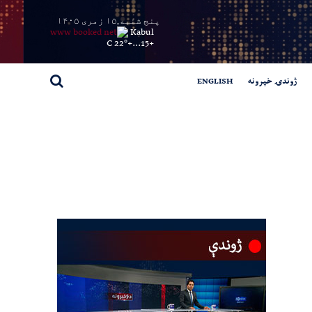
پنج شنبه,۱۵ زمری ۱۴۰۵
Kabul
22° C
+
15...
+
ژوندۍ خپرونه
ENGLISH