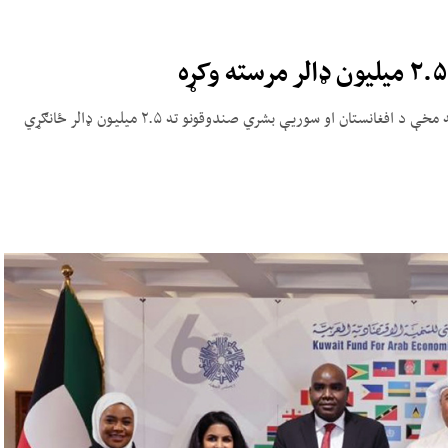
د دې صندوق خپرې شوې خبرپاڼې له مخې، د دغو هوکړه‌لیکونو له مخې د افغانستان او سوریې بشري صندوقونو ته ۲.۵ میلیون ډالر ځانګړي