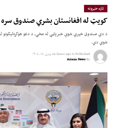
تازه خبرونه
کویټ له افغانستان بشري صندوق سره ۲.۵ میلیون ډالر مرسته وکړه
شوي دي.
Published
11 hours ago
on
زمری ۱۵, ۱۴۰۵
Ariana News
By