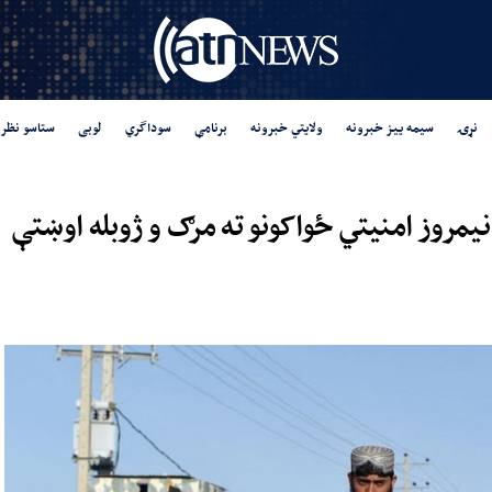
نړۍ
سیمه ییز خبرونه
ولایتي خبرونه
برنامې
سوداگري
لوبی
ستاسو نظر
یمروز امنیتي ځواکونو ته مرګ و ژوبله اوښتې