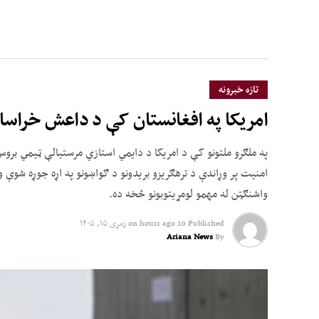
تازه خبرونه
امریکا په افغانستان کې د داعش خراسا
په ملګرو ملتونو کې د امریکا د دایمي استازي مرستیالې ټیمي بر
امنیت پر وړاندې د ترهګریزو بریدونو د ګواښونو په اړه جوړه شوې و
واشنګټن له مهمو لومړیتوبونو څخه ده.
Published
10 hours ago
on
زمری ۱۵, ۱۴۰۵
Ariana News
By