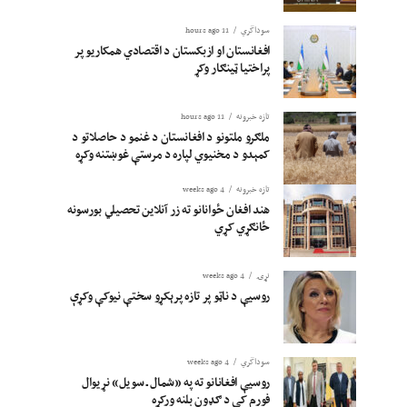
سوداگري
11 hours ago
افغانستان او ازبکستان د اقتصادي همکاریو پر
پراختیا ټینګار وکړ
تازه خبرونه
11 hours ago
ملګرو ملتونو د افغانستان د غنمو د حاصلاتو د
کمېدو د مخنیوي لپاره د مرستې غوښتنه وکړه
تازه خبرونه
4 weeks ago
هند افغان ځوانانو ته زر آنلاین تحصیلي بورسونه
ځانګړي کړي
نړۍ
4 weeks ago
روسیې د ناټو پر تازه پرېکړو سختې نیوکې وکړې
سوداگري
4 weeks ago
روسیې افغانانو ته په «شمال ـ سویل» نړیوال
فورم کې د ګډون بلنه ورکړه