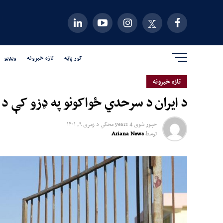
کور پاڼه
تازه خبرونه
ویډیو
تازه خبرونه
د ایران د سرحدي ځواکونو په ډزو کې د ن
خپور شوی
4 years مخکي
د
زمری ۹, ۱۴۰۱
توسط
Ariana News