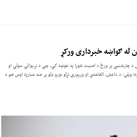
ن له ګواښه خبرداری ورکړ
وس د چارشنبې پر ورځ د امنیت شورا په غونډه کې، چې د نړیوالې سولې او
ه؛ ویلي: د داعش، القاعدې او ورپورې تړلو نورو ډلو پر ضد مبارزه اوس هم د