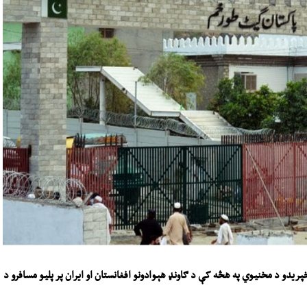
پریدو
د مخنیوي
په هڅه کې
د
ګاونډ
هېوادونو
افغانستان او ایران
پر پلیو مسافرو د