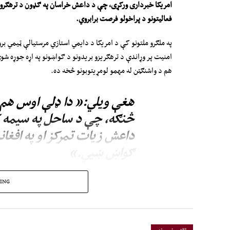
امریکا
خبرداری ورکړی، چې د داعش خراسان په ګډون د ترهګرو 
فعالیتونو د پراخولو فرصت برابروي
.
په ملګرو ملتونو کې د امریکا د دایمي استازي مرستیالې ټیمي ب
امنیت پر وړاندې د ترهګریزو بریدونو د ګواښونو په اړه جوړه شوې
هم د واشنګټن له مهمو لومړیتوبونو څخه ده.
هغې ویلي:« دا ډلې اوس هم له
څنګه، چې د ساحل په سیمه کې
داعش زیات تمرکز او په افغا
ګواښ ښيي.»
دا څرګندونې داسې مهال کیږي، چې اسلامي امارت څو ځله په افغ
ING
چې د افغانستان له خاورې به د بل هیڅ هېواد د امنیت پر ضد د 