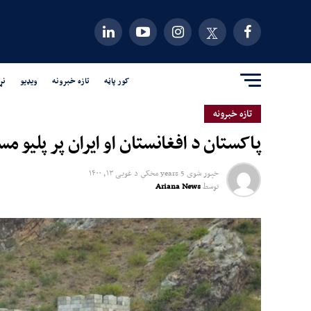
کور پاڼه
تازه خبرونه
ویډیو
نړ
تازه خبرونه
پاکستان د افغانستان او ایران پر پلیو مس
خپور شوی
5 years مخکي
د
غویی ۱۳, ۱۴۰۰
توسط
Ariana News