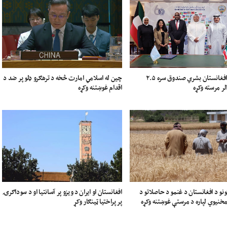
چین له اسلامي امارت څخه د ترهګرو ډلو پر ضد د
کویټ له افغانستان بشري صندوق سره ۲.۵
اقدام غوښتنه وکړه
لر مرسته وکړه
ونو د افغانستان د غنمو د حاصلاتو د
افغانستان او ایران د ویزو پر آسانتیا او د سوداګرۍ
خنیوي لپاره د مرستې غوښتنه وکړه
پر پراختیا ټینګار وکړ