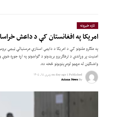
تازه خبرونه
امریکا په افغانستان کې د داعش خراسا
په ملګرو ملتونو کې د امریکا د دایمي استازي مرستیالې ټیمي بر
امنیت پر وړاندې د ترهګریزو بریدونو د ګواښونو په اړه جوړه شوې و
واشنګټن له مهمو لومړیتوبونو څخه ده.
Published
1 day ago
on
زمری ۱۵, ۱۴۰۵
Ariana News
By