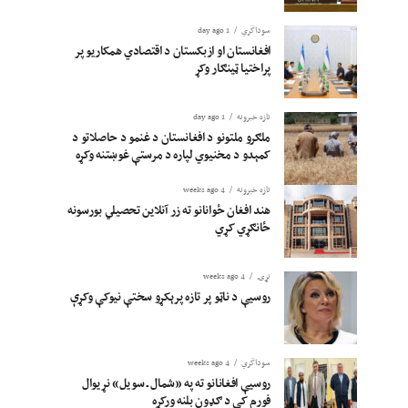
سوداگري
1 day ago
افغانستان او ازبکستان د اقتصادي همکاریو پر
پراختیا ټینګار وکړ
تازه خبرونه
1 day ago
ملګرو ملتونو د افغانستان د غنمو د حاصلاتو د
کمېدو د مخنیوي لپاره د مرستې غوښتنه وکړه
تازه خبرونه
4 weeks ago
هند افغان ځوانانو ته زر آنلاین تحصیلي بورسونه
ځانګړي کړي
نړۍ
4 weeks ago
روسیې د ناټو پر تازه پرېکړو سختې نیوکې وکړې
سوداگري
4 weeks ago
روسیې افغانانو ته په «شمال ـ سویل» نړیوال
فورم کې د ګډون بلنه ورکړه