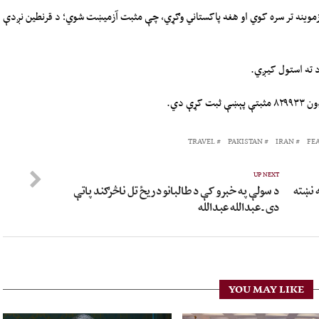
زموینه تر سره کوي او هغه پاکستاني وګړي، چې مثبت آزمیښت شوي؛ د قرنطین نږدې
د ته استول کیږي.
TRAVEL
PAKISTAN
IRAN
FE
UP NEXT
ه نښته
د سولې په خبرو کې د طالبانو دریځ تل ناڅرګند پاتې
دی ـ عبدالله عبدالله
YOU MAY LIKE