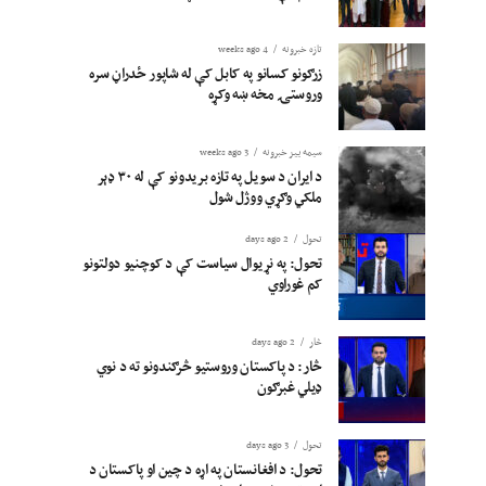
تازه خبرونه
4 weeks ago
زرګونو کسانو په کابل کې له شاپور ځدراڼ سره
وروستۍ مخه ښه وکړه
سیمه ییز خبرونه
3 weeks ago
د ایران د سویل په تازه بریدونو کې له ۳۰ ډېر
ملکي وګړي ووژل شول
تحول
2 days ago
تحول: په نړیوال سیاست کې د کوچنیو دولتونو
کم غوراوي
څار
2 days ago
څار: د پاکستان وروستیو څرګندونو ته د نوي
ډیلي غبرګون
تحول
3 days ago
تحول: د افغانستان په اړه د چین او پاکستان د