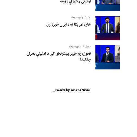
امنیتي مشورې ارزونه
څار
3 days ago
څار: امریکا ته د ایران خبرداری
تحول
4 days ago
تحول: په خیبر پښتونخوا کې د امنیتي بحران
چټکېدا
Tweets by ArianaNews_