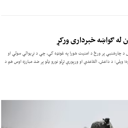
ن له ګواښه خبرداری ورکړ
وس د چارشنبې پر ورځ د امنیت شورا په غونډه کې، چې د نړیوالې سولې او
ه؛ ویلي: د داعش، القاعدې او ورپورې تړلو نورو ډلو پر ضد مبارزه اوس هم د