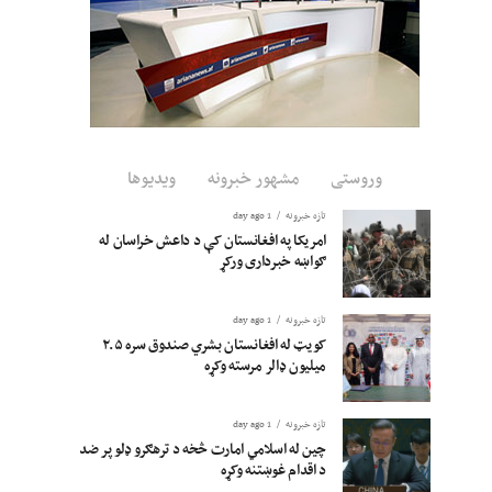
وروستی
مشهور خبرونه
ویدیوها
تازه خبرونه
1 day ago
امریکا په افغانستان کې د داعش خراسان له
ګواښه خبرداری ورکړ
تازه خبرونه
1 day ago
کویټ له افغانستان بشري صندوق سره ۲.۵
میلیون ډالر مرسته وکړه
تازه خبرونه
1 day ago
چین له اسلامي امارت څخه د ترهګرو ډلو پر ضد
د اقدام غوښتنه وکړه