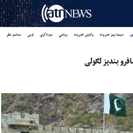
ۍ
سیمه ییز خبرونه
ولایتي خبرونه
برنامې
سوداگري
لوبی
ستاسو نظر
افرو بندیز لګولی