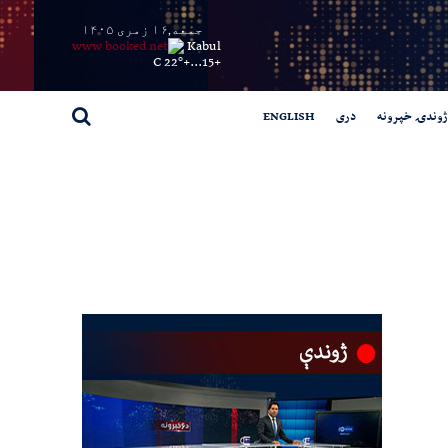
جمعه,۱۶ زمری ۱۴۰۵
Kabul
22° C
+
15...
+
ژوندۍ خپرونه
دری
ENGLISH