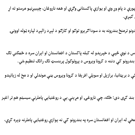
 پرېکړه به د می له ۴ څخه تر ۲۰ / د غویی له ۱۴ تر ۳۰ پورې د پام وړ وي او یوازې پاکستانی وګړي او هغه ناروغان، چېبیړنیو مرستو ته اړ
ل کیږي.
و ترمنځ بندرونه به د سوداګریزو توکو او کارګو د لېږد رالېږد لپاره ټوله اوونۍ
 د نوې څپې د خپرېدو له کبله پاکستان د افغانستان او ایران سره د ځمکني تګ
ندرونو کې دننه د کرونا ویروس د پروتوکول پربنسټ تګ راتګ تنظیم شي.
د بریټانیا، برازیل او سویلي افریقا د کرونا ویروس بڼې موندلي او د مخ له زیاتېدو
ند کړی دی؛ ځکه، چې ناروغۍ او مړینې یې د روغتیایي پاملرنې سیسټم هم تر اغېز
ې له ایران او افغانستان سره په بندرونو کې نه یوازې روغتیايي پاملرنه ډېره کړي،