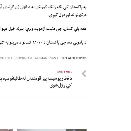
په پاکستان کې تګ راتګ کوونکي به د انټي ژن ګړندۍ آ
مرکزونو ته لیږدول کیږي.
هغه پلي کسان، چې مثبت آزموینه ولري؛ بېرته خپل هېوا
د یادونې ده، چې پاکستان د ۱۸۰۷۰ کسانو د مړینو په ګډون ۸۲۹۹۳۳ مثبتې پېښې ثبت کړې دي.
ATURED
COVID-19
AFGHANISTAN
RELATED TOPICS:
DON'T MISS
د تخار یو سیمه ییز قومندان له طالبانو سره پ
کې وژل شوی