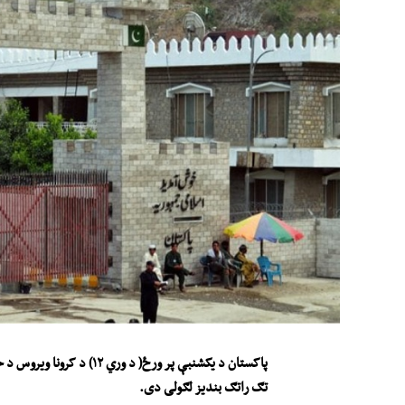
پاکستان د یکشنبې
پر
ورځ
( د وري ۱۲)
د کرونا و
ی
ر
و
س د خ
تګ راتګ
بندیز لګولی دی
.