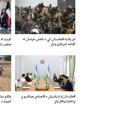
امریکا په افغانستان کې د داعش خراسان له
ګواښه خبرداری ورکړ
میلیون ډا
افغانستان او ازبکستان د اقتصادي همکاریو پر
ملګرو ملت
پراختیا ټینګار وکړ
کمېدو د م