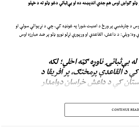
ډلو ګواښ ا
وس
هم جدي اندېښنه ده او بې‌ثباتي دغو ډلو ته د خپلو
روس د چارشنبې پر ورځ د امنیت شورا په غونډه کې، چې د نړیوالې سولې او
 وه؛ ویلي: د داعش، القاعدې او ورپورې تړلو نورو ډلو پر ضد مبارزه اوس
 بې‌ثباتۍ ناوړه ګټه اخلي؛ لکه
 د القاعدې پرمختګ، پر افریقا د
نستان کې د داعش خراسان دوامدار
انستان کې د ترهګرو ډلو د فعالیت په اړه ادعاوې رد کړي او ټینګار کوي،
CONTINUE READ
کار اخیستو اجازه ورنه‌کړي.