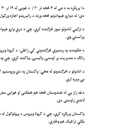
دا
دی؛ له دواړو هېوادونو څخه ورته د راتېرېدو اجازه ورکو
د ترکیې انادولو نیوز څرګنده کړې، چې د درې واړو هېوادون
پرانستې وي.
د حکومت په رسنیزې څرګندونې کې راغلي: د کرونا ویروس
راتګ د مدیریت پر اوسنۍ پالیسۍ بیاکتنه کړې، چې په ب
د انادولو د څرګندونو له مخې؛ پاکستان په دې وروستیو کې 
یې وېره لري.
دغه راز ېې له هندوستان څخه هم ځمکنی او هوايي سفر ب
لاندې راوستی دی.
پاکستان پرېکړه کړې، چې د کرونا ویروس د پروتوکول له مخ
بلکې ترافیک هم وڅاري.