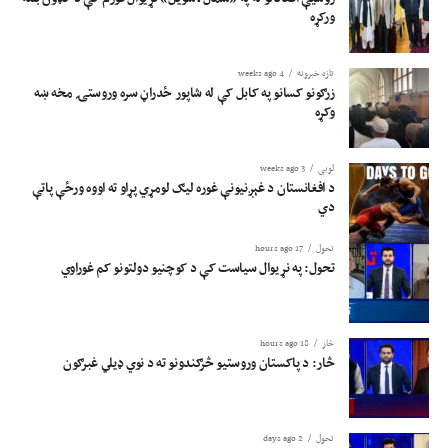
ورکړه
تازه خبرونه
4 weeks ago
زرګونو کسانو په کابل کې له شاپور ځدراڼ سره وروستۍ مخه ښه
وکړه
لوبی
3 weeks ago
د افغانستان د غېږنیونې غوره لیګ لومړي پړاو ته اووه ورځې پاتې
دي
تحول
17 hours ago
تحول: په نړیوال سیاست کې د کوچنیو دولتونو کم غوراوي
څار
18 hours ago
څار: د پاکستان وروستیو څرګندونو ته د نوي ډیلي غبرګون
تحول
2 days ago