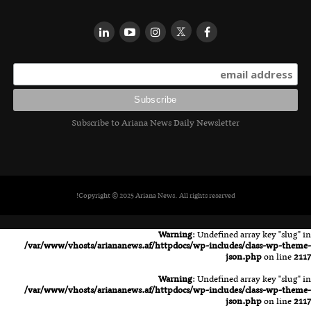
Subscribe to Ariana News Daily Newsletter
Copyright © 2025 Ariana News. All rights reserved!
Warning
: Undefined array key "slug" in
/var/www/vhosts/ariananews.af/httpdocs/wp-includes/class-wp-theme-
json.php
on line
2117
Warning
: Undefined array key "slug" in
/var/www/vhosts/ariananews.af/httpdocs/wp-includes/class-wp-theme-
json.php
on line
2117