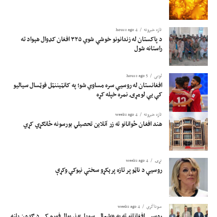
تازه خبرونه
4 hours ago
د پاکستان له زندانونو خوشې شوي ۳۲۵ افغان کډوال هېواد ته
راستانه شول
لوبی
5 hours ago
افغانستان له روسیې سره مساوي شو؛ په کانټیننټل فوټسال سیالیو
کې یې لومړۍ نمره خپله کړه
تازه خبرونه
4 weeks ago
هند افغان ځوانانو ته زر آنلاین تحصیلي بورسونه ځانګړي کړي
نړۍ
4 weeks ago
روسیې د ناټو پر تازه پرېکړو سختې نیوکې وکړې
سوداگري
4 weeks ago
روسیې افغانانو ته په «شمال ـ سویل» نړیوال فورم کې د ګډون بلنه