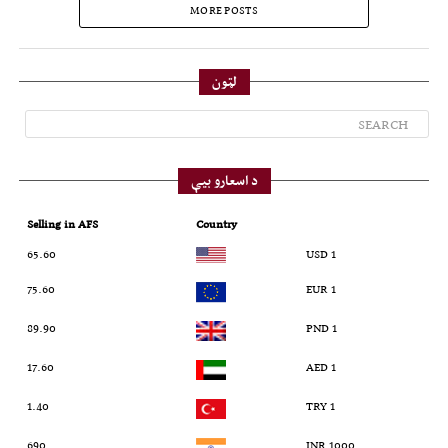
MORE POSTS
لټون
د اسعارو بیې
Selling in AFS
Country
65.60
1 USD
75.60
1 EUR
89.90
1 PND
17.60
1 AED
1.40
1 TRY
690
1000 INR