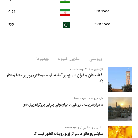
0.34
1000 IRR
235
1000 PKR
وروستی
مشهور خبرونه
ویدیوها
تازه خبرونه
33 minutes ago
افغانستان او ایران د ویزو پر آسانتیا او د سوداګرۍ پر پراختیا ټینګار
وکړ
تازه خبرونه
3 hours ago
د مزارشریف د روضې د بیارغونې بېړنی پروګرام پیل شو
ساینس او ​​ټیکنالوژي
4 hours ago
ساینس‌پوهانو د لمر تر ټولو روښانه انځور ثبت کړ