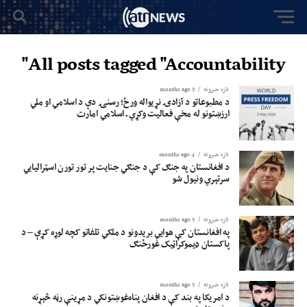
All posts tagged "Accountability"
تازه خبرونه
3 months ago
د مطبوعاتو د آزادۍ نړیواله ورځ؛ رسنۍ دې د اسلامي او ملي
ارزښتونو له مخې فعالیت وکړي ـ اسلامي امارت
تازه خبرونه
4 months ago
د افغانستان په جنګ کې د جنګي جنایت پر تور تورن اسټرالیایي
سرتېري ونیول شو
تازه خبرونه
5 months ago
په افغانستان کې هوایي بریدونو د ملکي تلفاتو کچه لوړه کړې – د
پاکستان ډیموکراټیک غورځنګ
تازه خبرونه
5 months ago
د امریکا په بند کې د افغان پناه‌غوښتونکي د مړینې رڼه څېړنه