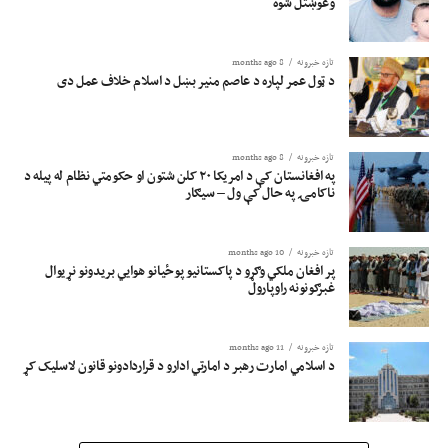
وغوښتل شوه
تازه خبرونه
8 months ago
د ټول عمر لپاره د عاصم منیر بښل د اسلام خلاف عمل دی
تازه خبرونه
8 months ago
په افغانستان کې د امریکا ۲۰ کلن شتون او حکومتي نظام له پیله د
ناکامۍ په حال کې ول – سیګار
تازه خبرونه
10 months ago
پر افغان ملکي وګړو د پاکستانیو پوځیانو هوايي بریدونو نړیوال
غبرګونونه راوپارول
تازه خبرونه
11 months ago
د اسلامي امارت رهبر د امارتي ادارو د قراردادونو قانون لاسلیک کړ