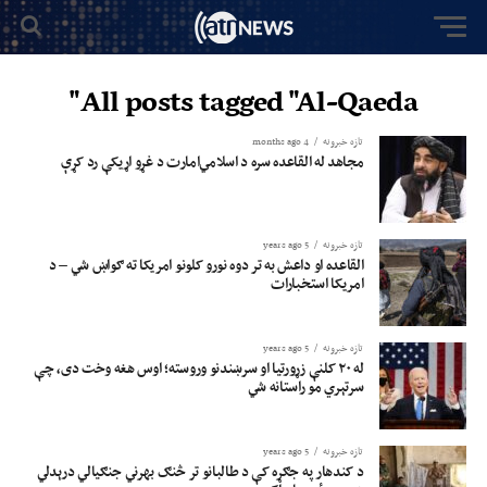
All posts tagged "Al-Qaeda"
تازه خبرونه
4 months ago
مجاهد له القاعده سره د اسلامي‌امارت د غړو اړیکې رد کړې
تازه خبرونه
5 years ago
القاعده او داعش به تر دوه نورو کلونو امریکا ته ګواښ شي – د
امریکا استخبارات
تازه خبرونه
5 years ago
له ۲۰ کلنې زړورتیا او سرښندنو وروسته؛ اوس هغه وخت دی، چې
سرتېري مو راستانه شي
تازه خبرونه
5 years ago
د کندهار په جګړه کې د طالبانو تر څنګ بهرني جنګیالي درېدلي