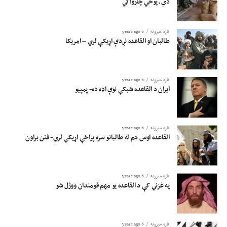
دي ـ پوځي چارواکي
تازه خبرونه
6 years ago
طالبان او القاعده نږدې اړیکې لري – امریکا
تازه خبرونه
6 years ago
ایران د القاعده شبکې نوې اډه ده- پمپیو
تازه خبرونه
6 years ago
القاعده اوس هم له طالبانو سره پراخې اړیکې لري- فتن براون
تازه خبرونه
6 years ago
په غزني کې د القاعده یو مهم قومندان ووژل شو
تازه خبرونه
6 years ago