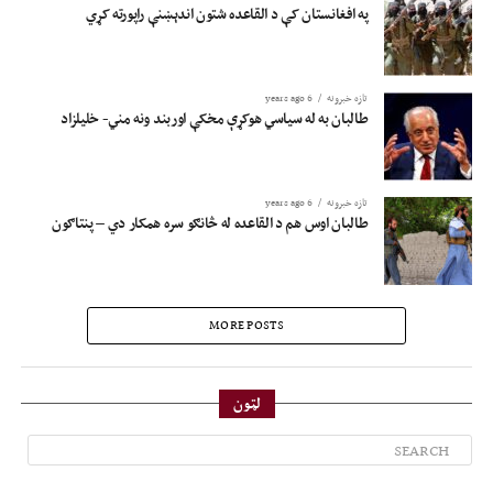
په افغانستان کې د القاعده شتون اندېښنې راپورته کړي
تازه خبرونه
6 years ago
طالبان به له سیاسي هوکړې مخکې اوربند ونه مني- خلیلزاد
تازه خبرونه
6 years ago
طالبان اوس هم د القاعده له څانګو سره همکار دي – پنتاګون
MORE POSTS
لټون