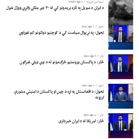
سیمه ییز خبرونه
3 weeks ago
د ایران د سویل په تازه بریدونو کې له ۳۰ ډېر ملکي وګړي ووژل شول
تحول
2 days ago
تحول: په نړیوال سیاست کې د کوچنیو دولتونو کم غوراوي
څار
3 days ago
څار: د پاکستان وروستیو څرګندونو ته د نوي ډیلي غبرګون
تحول
3 days ago
تحول: د افغانستان په اړه د چین او پاکستان د امنیتي مشورې
ارزونه
څار
4 days ago
څار: امریکا ته د ایران خبرداری