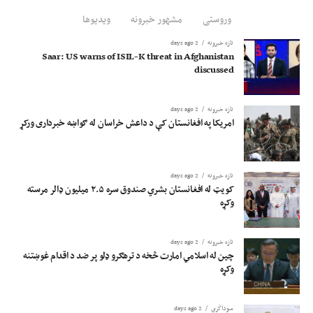
وروستی
مشهور خبرونه
ویدیوها
تازه خبرونه
2 days ago
Saar: US warns of ISIL-K threat in Afghanistan
discussed
تازه خبرونه
2 days ago
امریکا په افغانستان کې د داعش خراسان له ګواښه خبرداری ورکړ
تازه خبرونه
2 days ago
کویټ له افغانستان بشري صندوق سره ۲.۵ میلیون ډالر مرسته
وکړه
تازه خبرونه
2 days ago
چین له اسلامي امارت څخه د ترهګرو ډلو پر ضد د اقدام غوښتنه
وکړه
سوداگري
2 days ago