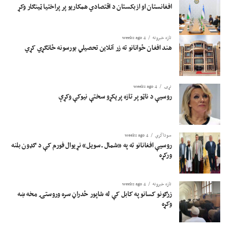
افغانستان او ازبکستان د اقتصادي همکاریو پر پراختیا ټینګار وکړ
تازه خبرونه
4 weeks ago
هند افغان ځوانانو ته زر آنلاین تحصیلي بورسونه ځانګړي کړي
نړۍ
4 weeks ago
روسیې د ناټو پر تازه پرېکړو سختې نیوکې وکړې
سوداگري
4 weeks ago
روسیې افغانانو ته په «شمال ـ سویل» نړیوال فورم کې د ګډون بلنه
ورکړه
تازه خبرونه
4 weeks ago
زرګونو کسانو په کابل کې له شاپور ځدراڼ سره وروستۍ مخه ښه
وکړه