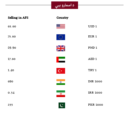
د اسعارو بیې
Selling in AFS
Country
65.60
1 USD
75.60
1 EUR
89.90
1 PND
17.60
1 AED
1.40
1 TRY
690
1000 INR
0.34
1000 IRR
235
1000 PKR