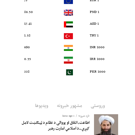
75
1 EUR
86.50
1 PND
17.41
1 AED
1.38
1 TRY
690
1000 INR
0.35
1000 IRR
228
1000 PKR
وروستی
مشهور خبرونه
ویدیوها
تازه خبرونه
1 hour ago
اطاعت، اتفاق او یووالی د نظام د ټینګښت لامل
کیږي ــ د اسلامي امارت رهبر