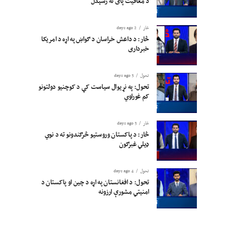
د معافیت پای ته رسېدل
څار
2 days ago
څار: د داعش خراسان د ګواښ په اړه د امریکا
خبرداری
تحول
3 days ago
تحول: په نړیوال سیاست کې د کوچنیو دولتونو
کم غوراوي
څار
3 days ago
څار: د پاکستان وروستیو څرګندونو ته د نوي
ډیلي غبرګون
تحول
4 days ago
تحول: د افغانستان په اړه د چین او پاکستان د
امنیتي مشورې ارزونه