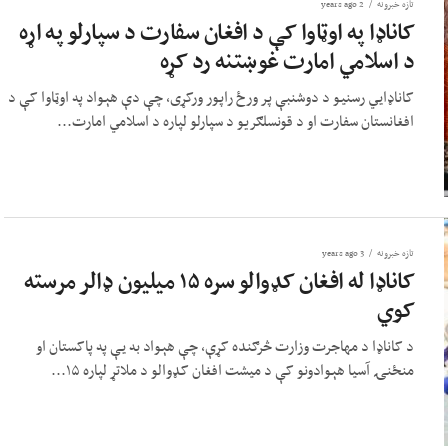
تازه خبرونه
2 years ago
کاناډا په اوټاوا کې د افغان سفارت د سپارلو په اړه
د اسلامي امارت غوښتنه رد کړه
کاناډايي رسنیو د دوشنبې پر ورځ راپور ورکړی، چې دې هېواد په اوټاوا کې د
افغانستان سفارت او د قونسلګریو د سپارلو لپاره د اسلامي امارت...
تازه خبرونه
3 years ago
کاناډا له افغان کډوالو سره ۱۵ میلیون ډالر مرسته
کوي
د کاناډا د مهاجرت وزارت څرګنده کړې، چې هېواد به يې په پاکستان او
منځنۍ آسیا هېوادونو کې د میشت افغان کډوالو د ملاتړ لپاره ۱۵...