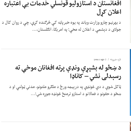
افغانستان د استازولیو قونسلي خدمات بې اعتباره
اعلان کړل
د بهرنیو چارو وزارت ویاند په یوه خبرپاڼه کې څرګنده کړې، چې د روان کال د
جولای د دېشمې د اعلان له مخې؛ په امریکا، انګلستان،...
تازه خبرونه
2 years ago
د ښځو له بشپړې ونډې پرته افغانان موخې ته
رسېدلی نشي – کاناډا
ټاکل شوې د دې غونډې په درېیمه ورځ د ملګرو ملتونو، مدني ټولنې او د
ښځو د حقونو د فعالانو د استازو ترمنځ غونډه جوړه شي؛...