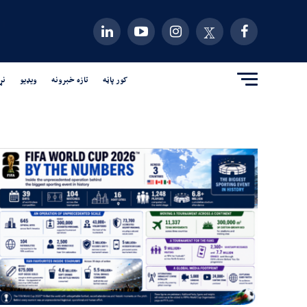
کور پاڼه
تازه خبرونه
ویډیو
نړ