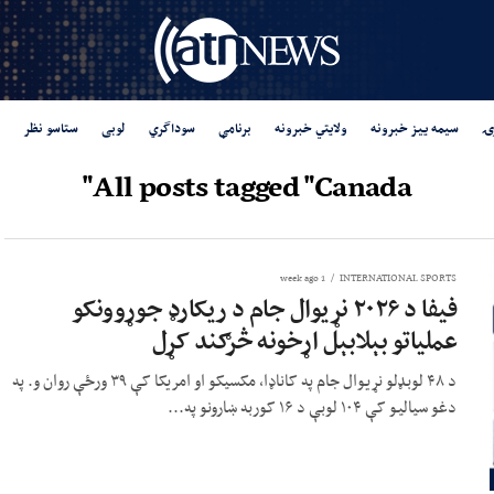
ۍ
سیمه ییز خبرونه
ولایتي خبرونه
برنامې
سوداگري
لوبی
ستاسو نظر
All posts tagged "Canada"
1 week ago
INTERNATIONAL SPORTS
فیفا د ۲۰۲۶ نړیوال جام د ریکارډ جوړوونکو
عملیاتو بېلابېل اړخونه څرګند کړل
د ۴۸ لوبډلو نړیوال جام په کاناډا، مکسیکو او امریکا کې ۳۹ ورځې روان و. په
دغو سیالیو کې ۱۰۴ لوبې د ۱۶ کوربه ښارونو په...