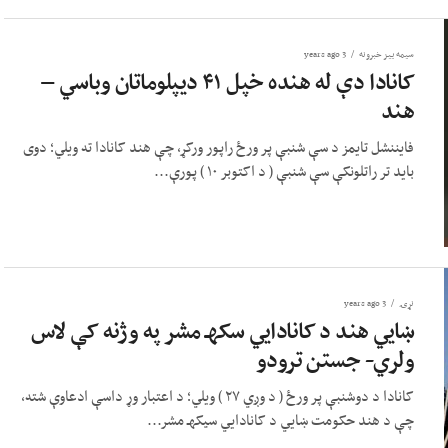
سیمه ییز خبرونه
3 years ago
کانادا دې له هنده خپل ۴۱ دیپلوماتان وباسي –
هند
فایننشل تایمز د سې شنبې پر ورځ راپور ورکړ، چې هند کانادا ته ویلي؛ دوی
باید تر راتلونکې سې شنبې ( د اکتوبر ۱۰ ) پورې...
نړۍ
3 years ago
ښایي هند د کانادایي سکهـ مشر په وژنه کې لاس
ولري- جستن ترودو
کانادا د دوشنبې پر ورځ ( د وږي ۲۷ ) ویلي؛ د اعتبار وړ داسې ادعاوې شته،
چې د هند حکومت ښایي د کانادایي سیکهـ مشر...