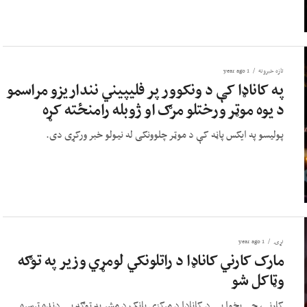
تازه خبرونه
1 year ago
په کاناډا کې د ونکوور پر فلیپیني ننداریزو مراسمو
د یوه موټر ورختلو مرګ او ژوبله رامنځته کړه
پولیسو په ایکس پاڼه کې د موټر چلوونکی له نیولو خبر ورکړی دی.
نړۍ
1 year ago
مارک کارني کاناډا د راتلونکي لومړي وزیر په توګه
وټاکل شو
کارني، چې پخوا یې د کاناډا د مرکزي بانک د مشر په توګه یې دنده ترسره