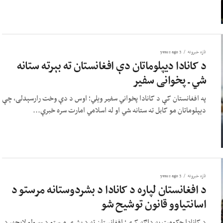
تازه خبرونه
3 years ago
د کانادا دیپلوماتان دې افغانستان ته بېرته ستانه
شي ـ پخوانی سفیر
په افغانستان کې د کانادا پخواني سفیر ویلي؛ اوس د دې وخت رارسېدلی، چې
دیپلوماتان مو کابل ته ستانه شي او له اسلامي امارت سره خبرې...
تازه خبرونه
3 years ago
د افغانستان لپاره د کانادا د بشردوستانه مرستو د
اسانتیاوو قانون توشیح شو
د کانادا حکومت په ډاګه کړې؛ افغانستان ته د بشري مرستو د رسولو لایحه، د