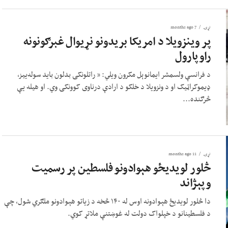
نړۍ
7 months ago
پر وینزویلا د امریکا بریدونو نړیوال غبرګونونه
راوپارول
د فرانسې ولسمشر ایمانوېل مکرون ویلي: « راتلونکی بدلون باید سوله‌ییز،
ډیموکراټیک او د ونزویلا د خلکو د ارادې درناوی کوونکی وي. او هیله یې
څرګنده...
نړۍ
11 months ago
څلور لویدیځو هېوادونو فلسطین پر رسمیت
وپېژاند
دا څلور لویدیځ هېوادونه اوس له ۱۴۰ څخه د زیاتو هېوادونو ملګري شول، چې
د فلسطینانو د خپلواک دولت له غوښتنې ملاتړ کوي.