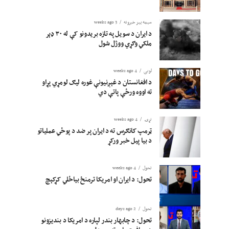
سیمه ییز خبرونه
3 weeks ago
د ایران د سویل په تازه بریدونو کې له ۳۰ ډېر
ملکي وګړي ووژل شول
لوبی
4 weeks ago
د افغانستان د غېږنیونې غوره لیګ لومړي پړاو
ته اووه ورځې پاتې دي
نړۍ
4 weeks ago
ټرمپ کانګرس ته د ایران پر ضد د پوځي عملیاتو
د بیا پیل خبر ورکړ
تحول
4 weeks ago
تحول: د ایران او امریکا ترمنځ بیاځلي کړکېچ
تحول
2 days ago
تحول: د چابهار بندر لپاره د امریکا د بندیزونو