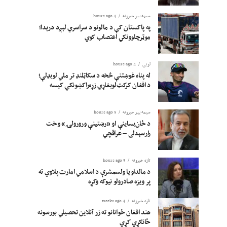
سیمه ییز خبرونه
4 hours ago
په پاکستان کې د مالونو د سراسري لېږد درېدا؛
موټرچلوونکي اعتصاب کوي
لوبی
4 hours ago
له پناه غوښتنې څخه د سکاټلنډ تر ملي لوبډلې؛
د افغان کرکټ‌لوبغاړي زړه‌راکښونکې کیسه
سیمه ییز خبرونه
5 hours ago
د ځان‌بساینې او «رښتینې ورورولۍ» وخت
رارسېدلی – عراقچي
تازه خبرونه
5 hours ago
د مالداویا ولسمشرې د اسلامي امارت پلاوي ته
پر ویزه صادرولو نیوکه وکړه
تازه خبرونه
4 weeks ago
هند افغان ځوانانو ته زر آنلاین تحصیلي بورسونه
ځانګړي کړي