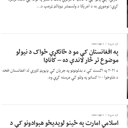
کړې؛ نوموړی به د امریکا د ولسمشر ډونالډ ټرمپ د...
تازه خبرونه
2 years ago
په افغانستان کې مو د ځانګړي ځواک د نیولو
موضوع تر څار لاندې ده – کاناډا
د ۲۰۲۱ په اګست کې د بدلونونو په جریان کې ډیویډ لاوري له افغانستان څخه
د شاوخوا ۱۰۰ کسانو په وتلو کې مرسته کړې وه.
تازه خبرونه
2 years ago
اسلامي امارت په ځینو لویدیځو هېوادونو کې د