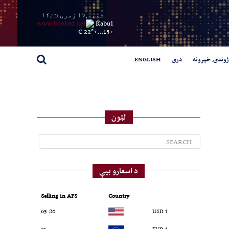
شنبه,۱۷ زمری ۱۴۰۵
Kabul
22° C
+
15...
+
ژوندۍ خپرونه
دری
ENGLISH
لټون
د اسعارو بیې
Selling in AFS
Country
65.80
1 USD