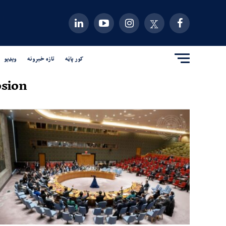
کور پاڼه
تازه خبرونه
ویډیو
sion"