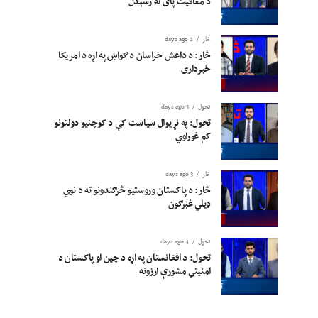
د معافیت پای ته رسېدل
څار
2 days ago
څار: د داعش خراسان د ګواښ په اړه د امریکا
خبرداری
تحول
3 days ago
تحول: په نړیوال سیاست کې د کوچنیو دولتونو
کم غوراوي
څار
3 days ago
څار: د پاکستان وروستیو څرګندونو ته د نوي
ډیلي غبرګون
تحول
4 days ago
تحول: د افغانستان په اړه د چین او پاکستان د
امنیتي مشورې ارزونه