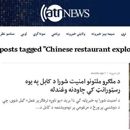
نړۍ
سیمه ییز خبرونه
ولایتي خبرونه
برنامې
سوداگري
لوبی
ستاسو نظر
 posts tagged "Chinese restaurant explo
تازه خبرونه
7 months ago
د ملګرو ملتونو امنیت شورا د کابل په یوه
رسټورانټ کې چاودنه وغندله
د امنیت شورا په خبرپاڼه کې دا برید «یو ناوړه ترهګریز عمل» ګڼل شوی، چې
د دوشنبې پر ورځ د مرغومي پر نهه‌ویشتمه د کابل د...