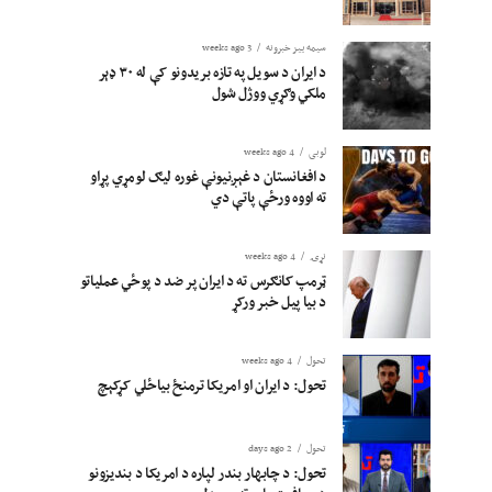
سیمه ییز خبرونه
3 weeks ago
د ایران د سویل په تازه بریدونو کې له ۳۰ ډېر
ملکي وګړي ووژل شول
لوبی
4 weeks ago
د افغانستان د غېږنیونې غوره لیګ لومړي پړاو
ته اووه ورځې پاتې دي
نړۍ
4 weeks ago
ټرمپ کانګرس ته د ایران پر ضد د پوځي عملیاتو
د بیا پیل خبر ورکړ
تحول
4 weeks ago
تحول: د ایران او امریکا ترمنځ بیاځلي کړکېچ
تحول
2 days ago
تحول: د چابهار بندر لپاره د امریکا د بندیزونو