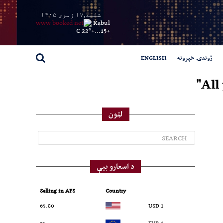
شنبه,۱۷ زمری ۱۴۰۵
Kabul
22° C
+
15...
+
ژوندۍ خپرونه
ENGLISH
All
لټون
د اسعارو بیې
Selling in AFS
Country
65.80
1 USD