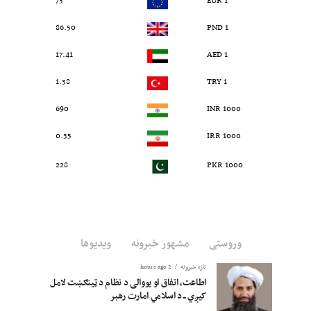
75
1 EUR
86.50
1 PND
17.41
1 AED
1.38
1 TRY
690
1000 INR
0.35
1000 IRR
228
1000 PKR
وروستی
مشهور خبرونه
ویدیوها
تازه خبرونه
2 hours ago
اطاعت، اتفاق او یووالی د نظام د ټینګښت لامل
کیږي ــ د اسلامي امارت رهبر