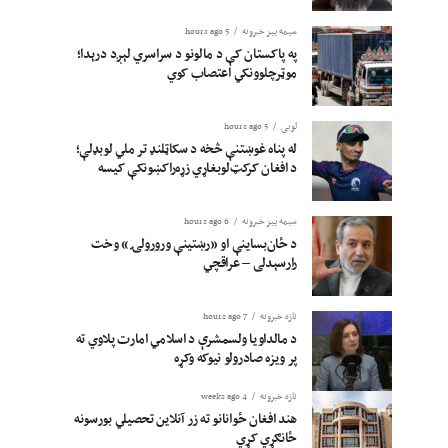
سیمه ییز خبرونه
5 hours ago
په پاکستان کې د مالونو د سراسري لېږد درېدا؛
موټرچلوونکي اعتصاب کوي
لوبی
5 hours ago
له پناه غوښتنې څخه د سکاټلنډ تر ملي لوبډلې؛
د افغان کرکټ‌لوبغاړي زړه‌راکښونکې کیسه
سیمه ییز خبرونه
6 hours ago
د ځان‌بساینې او «رښتینې ورورولۍ» وخت
رارسېدلی – عراقچي
تازه خبرونه
7 hours ago
د مالداویا ولسمشرې د اسلامي امارت پلاوي ته
پر ویزه صادرولو نیوکه وکړه
تازه خبرونه
4 weeks ago
هند افغان ځوانانو ته زر آنلاین تحصیلي بورسونه
ځانګړي کړي