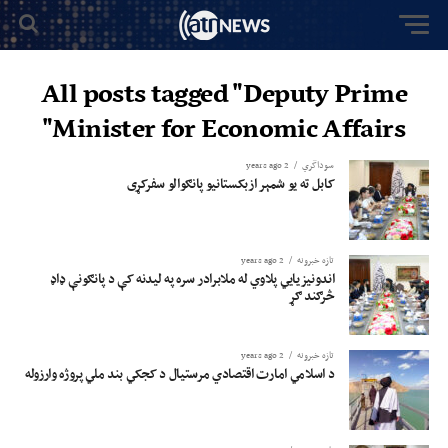
All posts tagged "Deputy Prime
Minister for Economic Affairs"
سوداگري
2 years ago
کابل ته یو شمېر ازبکستانيو پانګوالو سفرکړی
تازه خبرونه
2 years ago
اندونیزیایي پلاوي له ملابرادر سره په لیدنه کې د پانګونې ډاډ
څرګند ګړ
تازه خبرونه
2 years ago
د اسلامي امارت اقتصادي مرستیال د کجکي بند ملي پروژه وارزوله