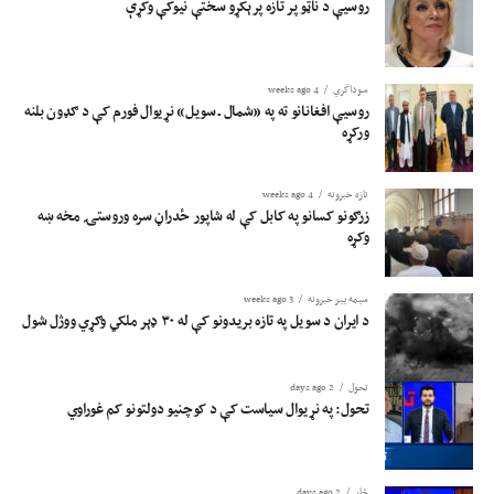
روسیې د ناټو پر تازه پرېکړو سختې نیوکې وکړې
سوداگري
4 weeks ago
روسیې افغانانو ته په «شمال ـ سویل» نړیوال فورم کې د ګډون بلنه
ورکړه
تازه خبرونه
4 weeks ago
زرګونو کسانو په کابل کې له شاپور ځدراڼ سره وروستۍ مخه ښه
وکړه
سیمه ییز خبرونه
3 weeks ago
د ایران د سویل په تازه بریدونو کې له ۳۰ ډېر ملکي وګړي ووژل شول
تحول
2 days ago
تحول: په نړیوال سیاست کې د کوچنیو دولتونو کم غوراوي
څار
2 days ago