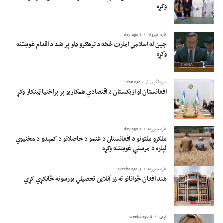
وکړه
تازه خبرونه
1 day ago
چین له اسلامي امارت څخه د ترهګرو ډلو پر ضد د اقدام غوښتنه
وکړه
سوداگري
1 day ago
افغانستان او ازبکستان د اقتصادي همکاریو پر پراختیا ټینګار وکړ
تازه خبرونه
1 day ago
ملګرو ملتونو د افغانستان د غنمو د حاصلاتو د کمېدو د مخنیوي
لپاره د مرستې غوښتنه وکړه
تازه خبرونه
4 weeks ago
هند افغان ځوانانو ته زر آنلاین تحصیلي بورسونه ځانګړي کړي
نړۍ
4 weeks ago