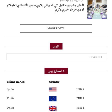
تازه خبرونه
4 years ago
افغان مشرانو په کابل کې له ایراني پلاوي سره پر اقتصادي تعاملاتو
او مهاجرینو خبرې وکړې
MORE POSTS
لټون
د اسعارو بیې
Selling in AFS
Country
65.60
1 USD
75.60
1 EUR
89.90
1 PND