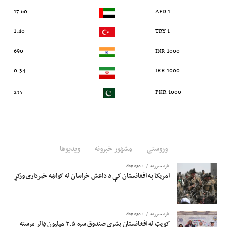
17.60
1 AED
1.40
1 TRY
690
1000 INR
0.34
1000 IRR
235
1000 PKR
وروستی
مشهور خبرونه
ویدیوها
تازه خبرونه
1 day ago
امریکا په افغانستان کې د داعش خراسان له ګواښه خبرداری ورکړ
تازه خبرونه
1 day ago
کویټ له افغانستان بشري صندوق سره ۲.۵ میلیون ډالر مرسته