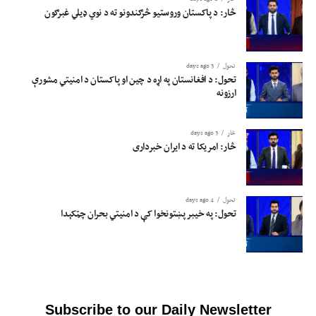
څار: د پاکستان وروستیو څرګندونو ته د نوي ډیلي غبرګون
تحول
3 days ago
تحول: د افغانستان په اړه د چین او پاکستان د امنیتي مشورې
ارزونه
څار
3 days ago
څار: امریکا ته د ایران خبرداری
تحول
4 days ago
تحول: په خیبر پښتونخوا کې د امنیتي بحران چټکېدا
Subscribe to our Daily Newsletter