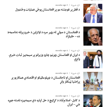
تازه خبرونه
8 months ago
د قطر پر غوښتنه مو پر افغانستان پوځي عملیات وځنډول
تازه خبرونه
9 months ago
د افغانستان د سولې له بهیر سره د اوکراین د خبرو پرتله “ناسمه”
ده – خلیلزاد
تازه خبرونه
9 months ago
د ایران او افغانستان بهرنیو چارو وزیرانو پر سیمه‌ییز ثبات خبرې
وکړې
تازه خبرونه
9 months ago
افغانستان او تاجکستان د ډيپلوماټيکو او اقتصادي همکاريو پر
پراختيا ټينګار وکړ
تازه خبرونه
9 months ago
د کابل- اسلام‌آباد د کړکېچ د حل لپاره دې سیمه‌ییزه ناسته جوړه
شي – ایران