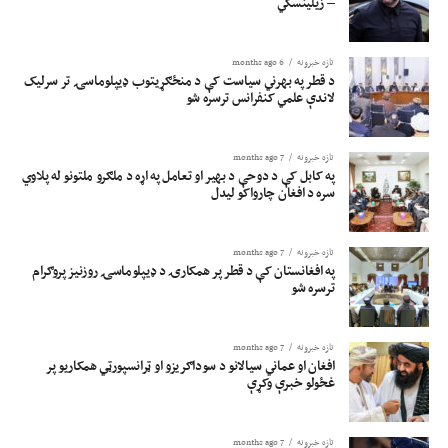
– زیلینسکي
تازه خبرونه
6 months ago
د قطر په بهرني سیاست کې د منځګړیتوب ډیپلوماسۍ تر سرلیک
لاندې علمي کنفرانس ترسره شو
تازه خبرونه
7 months ago
په کابل کې د دوحې د بهیر او تعامل په اړه د ملګرو ملتونو له پلاوي
سره د افغان چارواکو لیدل
تازه خبرونه
7 months ago
په افغانستان کې د قطر پر همکارۍ د ډیپلوماسۍ روزنیز پروګرام
ترسره شو
تازه خبرونه
7 months ago
افغان او عماني سیالانو د سوداګریزو او ټرانسپورټي همکاریو پر
غځولو خبرې وکړې
تازه خبرونه
7 months ago