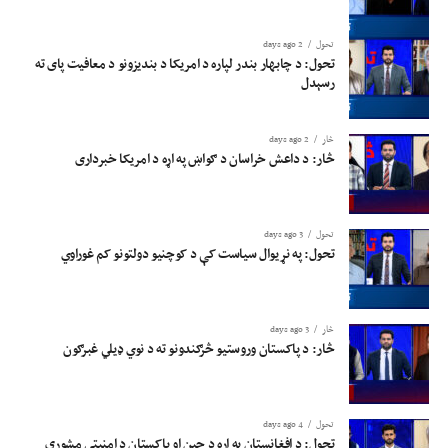
تحول
2 days ago
تحول: د چابهار بندر لپاره د امریکا د بندیزونو د معافیت پای ته
رسېدل
څار
2 days ago
څار: د داعش خراسان د ګواښ په اړه د امریکا خبرداری
تحول
3 days ago
تحول: په نړیوال سیاست کې د کوچنیو دولتونو کم غوراوي
څار
3 days ago
څار: د پاکستان وروستیو څرګندونو ته د نوي ډیلي غبرګون
تحول
4 days ago
تحول: د افغانستان په اړه د چین او پاکستان د امنیتي مشورې