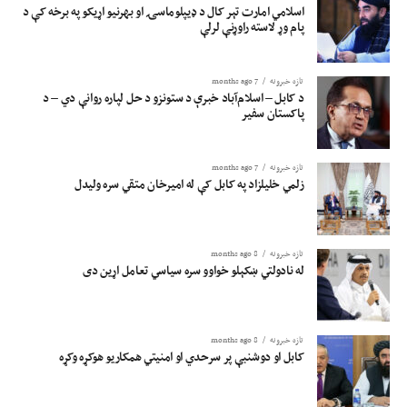
اسلامي امارت تېر کال د ډیپلوماسۍ او بهرنیو اړیکو په برخه کې د
پام وړ لاسته راوړنې لرلې
تازه خبرونه
7 months ago
د کابل – اسلام‌آباد خبرې د ستونزو د حل لپاره روانې دي – د
پاکستان سفیر
تازه خبرونه
7 months ago
زلمي خلیلزاد په کابل کې له امیرخان متقي سره ولیدل
تازه خبرونه
8 months ago
له نادولتي ښکېلو خواوو سره سیاسي تعامل اړین دی
تازه خبرونه
8 months ago
کابل او دوشنبې پر سرحدي او امنیتي همکاریو هوکړه وکړه