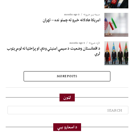
سیمه ییز خبرونه
9 months ago
امریکا عادلانه خبرو ته چمتو نده – تهران
تازه خبرونه
9 months ago
د افغانستان وضعیت د سیمې امنیتي ودې او پراختیا ته لومړیتوب
لري
MORE POSTS
لټون
د اسعارو بیې