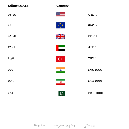
Selling in AFS
Country
65.80
1 USD
75
1 EUR
86.50
1 PND
17.41
1 AED
1.38
1 TRY
690
1000 INR
0.35
1000 IRR
228
1000 PKR
وروستی
مشهور خبرونه
ویدیوها