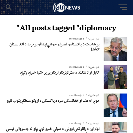
All posts tagged "diplomacy"
تازه خبرونه
6 months ago
پر ښه‌‌نیت د پاکستانيو اسیرانو خوشې‌کېدا او پر برید د افغانستان
ګواښل
تازه خبرونه
6 months ago
کابل او تاشکند د سټراټېژیکو اړیکو پر پراختیا خبرې وکړې
تازه خبرونه
6 months ago
مونږ له هند او افغانستان سره د پاکستان د اړیکو منځګړيتوب نلرو
تازه خبرونه
6 months ago
اوکراین د راتلونکې اوونۍ د سولې خبرو نوي پړاو ته چمتووالی نیسي