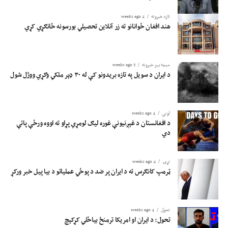
تازه خبرونه
4 weeks ago
هند افغان ځوانانو ته زر آنلاین تحصیلي بورسونه ځانګړي کړي
سیمه ییز خبرونه
3 weeks ago
د ایران د سویل په تازه بریدونو کې له ۳۰ ډېر ملکي وګړي ووژل شول
لوبی
4 weeks ago
د افغانستان د غېږنیونې غوره لیګ لومړي پړاو ته اووه ورځې پاتې
دي
نړۍ
4 weeks ago
ټرمپ کانګرس ته د ایران پر ضد د پوځي عملیاتو د بیا پیل خبر ورکړ
تحول
4 weeks ago
تحول: د ایران او امریکا ترمنځ بیاځلي کړکېچ