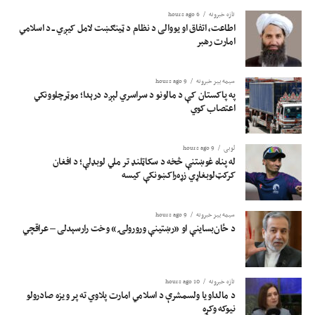
تازه خبرونه
6 hours ago
اطاعت، اتفاق او یووالی د نظام د ټینګښت لامل کیږي ــ د اسلامي
امارت رهبر
سیمه ییز خبرونه
9 hours ago
په پاکستان کې د مالونو د سراسري لېږد درېدا؛ موټرچلوونکي
اعتصاب کوي
لوبی
9 hours ago
له پناه غوښتنې څخه د سکاټلنډ تر ملي لوبډلې؛ د افغان
کرکټ‌لوبغاړي زړه‌راکښونکې کیسه
سیمه ییز خبرونه
9 hours ago
د ځان‌بساینې او «رښتینې ورورولۍ» وخت رارسېدلی – عراقچي
تازه خبرونه
10 hours ago
د مالداویا ولسمشرې د اسلامي امارت پلاوي ته پر ویزه صادرولو
نیوکه وکړه