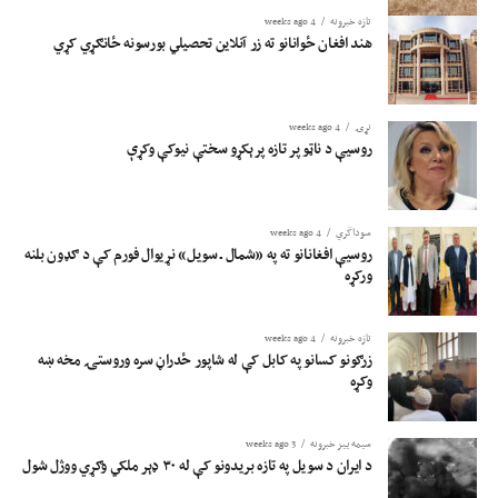
تازه خبرونه
4 weeks ago
هند افغان ځوانانو ته زر آنلاین تحصیلي بورسونه ځانګړي کړي
نړۍ
4 weeks ago
روسیې د ناټو پر تازه پرېکړو سختې نیوکې وکړې
سوداگري
4 weeks ago
روسیې افغانانو ته په «شمال ـ سویل» نړیوال فورم کې د ګډون بلنه
ورکړه
تازه خبرونه
4 weeks ago
زرګونو کسانو په کابل کې له شاپور ځدراڼ سره وروستۍ مخه ښه
وکړه
سیمه ییز خبرونه
3 weeks ago
د ایران د سویل په تازه بریدونو کې له ۳۰ ډېر ملکي وګړي ووژل شول