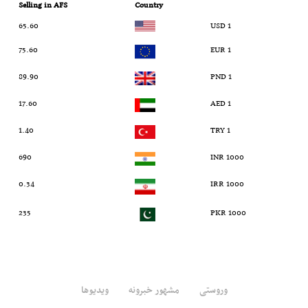
Selling in AFS
Country
65.60
1 USD
75.60
1 EUR
89.90
1 PND
17.60
1 AED
1.40
1 TRY
690
1000 INR
0.34
1000 IRR
235
1000 PKR
وروستی
مشهور خبرونه
ویدیوها