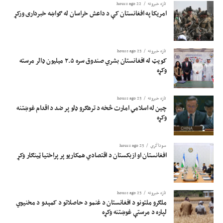
تازه خبرونه
22 hours ago
امریکا په افغانستان کې د داعش خراسان له ګواښه خبرداری ورکړ
تازه خبرونه
23 hours ago
کویټ له افغانستان بشري صندوق سره ۲.۵ میلیون ډالر مرسته
وکړه
تازه خبرونه
23 hours ago
چین له اسلامي امارت څخه د ترهګرو ډلو پر ضد د اقدام غوښتنه
وکړه
سوداگري
23 hours ago
افغانستان او ازبکستان د اقتصادي همکاریو پر پراختیا ټینګار وکړ
تازه خبرونه
23 hours ago
ملګرو ملتونو د افغانستان د غنمو د حاصلاتو د کمېدو د مخنیوي
لپاره د مرستې غوښتنه وکړه