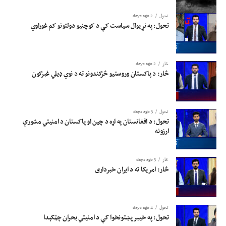
تحول
2 days ago
تحول: په نړیوال سیاست کې د کوچنیو دولتونو کم غوراوي
څار
2 days ago
څار: د پاکستان وروستیو څرګندونو ته د نوي ډیلي غبرګون
تحول
3 days ago
تحول: د افغانستان په اړه د چین او پاکستان د امنیتي مشورې
ارزونه
څار
3 days ago
څار: امریکا ته د ایران خبرداری
تحول
4 days ago
تحول: په خیبر پښتونخوا کې د امنیتي بحران چټکېدا