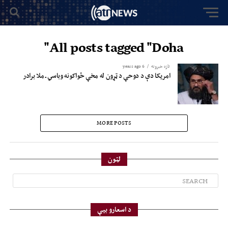
All posts tagged "Doha"
تازه خبرونه
6 years ago
امریکا دې د دوحې د ټړون له مخې ځواکونه وباسي ـ ملا برادر
MORE POSTS
لټون
د اسعارو بیې