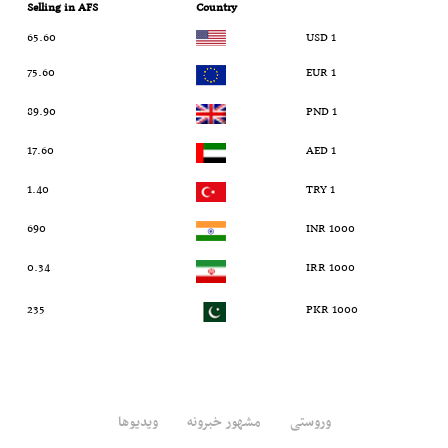
Selling in AFS
Country
65.60
1 USD
75.60
1 EUR
89.90
1 PND
17.60
1 AED
1.40
1 TRY
690
1000 INR
0.34
1000 IRR
235
1000 PKR
وروستی
مشهور خبرونه
ویدیوها