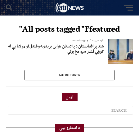
All posts tagged "Ffeatured"
تازه خبرونه
5 months ago
هند پر افغانستان د پاکستان هوايي بریدونه وغندل او مولانا یې له
کورني فشار سره مخ بولي
MORE POSTS
لټون
د اسعارو بیې