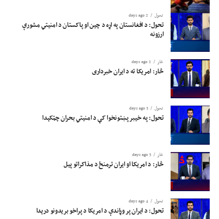
تحول
2 days ago
تحول: د افغانستان په اړه د چین او پاکستان د امنیتي مشورې
ارزونه
څار
2 days ago
څار: امریکا ته د ایران خبرداری
تحول
3 days ago
تحول: په خیبر پښتونخوا کې د امنیتي بحران چټکېدا
څار
3 days ago
څار: د امریکا او ایران ترمنځ د مذاکراتو پیل
تحول
4 days ago
تحول: د ایران پر وړاندې د امریکا د پراخو بریدونو درېدا