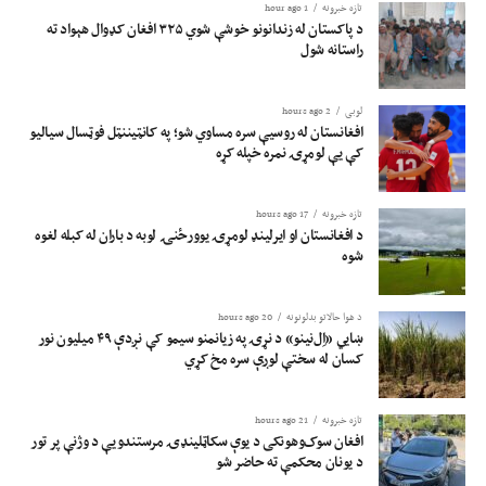
تازه خبرونه
1 hour ago
د پاکستان له زندانونو خوشې شوي ۳۲۵ افغان کډوال هېواد ته
راستانه شول
لوبی
2 hours ago
افغانستان له روسیې سره مساوي شو؛ په کانټیننټل فوټسال سیالیو
کې یې لومړۍ نمره خپله کړه
تازه خبرونه
17 hours ago
د افغانستان او ایرلینډ لومړۍ یوورځنۍ لوبه د باران له کبله لغوه
شوه
د هوا حالاتو بدلونونه
20 hours ago
ښايي «اِل‌نینو» د نړۍ په زیانمنو سیمو کې نږدې ۴۹ میلیون نور
کسان له سختې لوږې سره مخ کړي
تازه خبرونه
21 hours ago
افغان سوک‌وهونکی د یوې سکاټلینډۍ مرستندویې د وژنې پر تور
د یونان محکمې ته حاضر شو