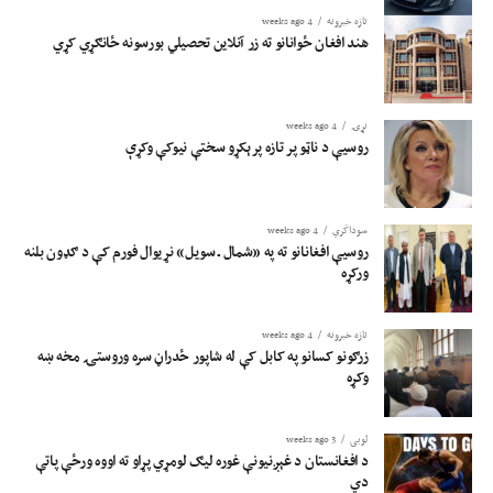
تازه خبرونه
4 weeks ago
هند افغان ځوانانو ته زر آنلاین تحصیلي بورسونه ځانګړي کړي
نړۍ
4 weeks ago
روسیې د ناټو پر تازه پرېکړو سختې نیوکې وکړې
سوداگري
4 weeks ago
روسیې افغانانو ته په «شمال ـ سویل» نړیوال فورم کې د ګډون بلنه
ورکړه
تازه خبرونه
4 weeks ago
زرګونو کسانو په کابل کې له شاپور ځدراڼ سره وروستۍ مخه ښه
وکړه
لوبی
3 weeks ago
د افغانستان د غېږنیونې غوره لیګ لومړي پړاو ته اووه ورځې پاتې
دي