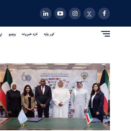
کور پاڼه
تازه خبرونه
ویډیو
نړ