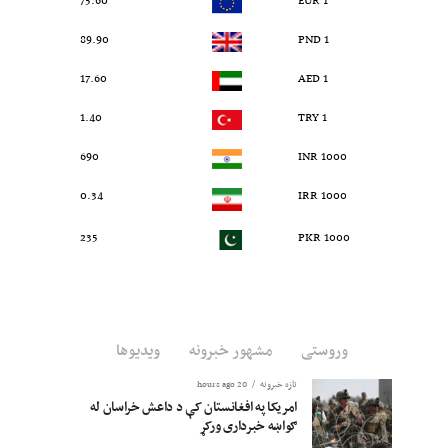
75.60
1 EUR
89.90
1 PND
17.60
1 AED
1.40
1 TRY
690
1000 INR
0.34
1000 IRR
235
1000 PKR
وروستی
مشهور خبرونه
ویدیوها
تازه خبرونه
20 hours ago
امریکا په افغانستان کې د داعش خراسان له
ګواښه خبرداری ورکړ