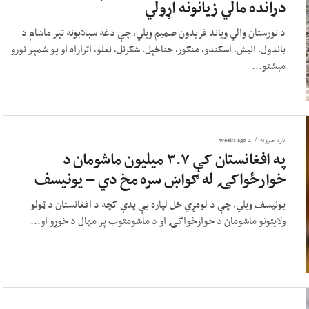
درانده مالي زیانونه اړولي
د نورستان والي ویاند فریدون صمیم ویلي، چې دغه سېلابونه تېر ماښام د
باندول، انیش، اسکندو، منګور، جناخېل، شکرنل، نعلو، اتراراه او یو شمېر نورو
مېشتو...
تازه خبرونه
4 weeks ago
په افغانستان کې ۳.۷ میلیون ماشومان د
خوارځواکۍ له ګواښ سره مخ دي – یونیسف
یونیسف ویلي، چې د لومړي ځل لپاره یې پدې کچه د افغانستان د ټولو
ولایتونو ماشومان د خوارځواکۍ او د ماشومتوب پر مهال د خوړو او...