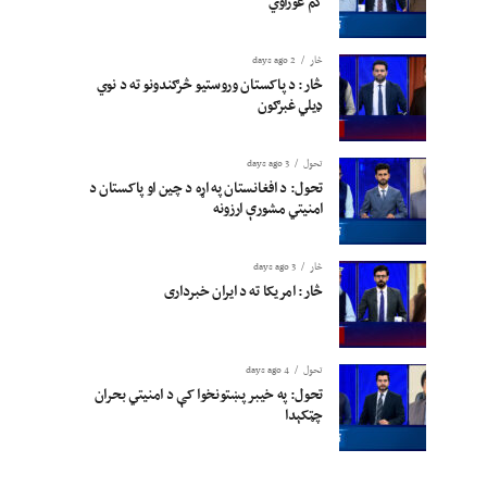
کم غوراوي
څار
2 days ago
څار: د پاکستان وروستیو څرګندونو ته د نوي
ډیلي غبرګون
تحول
3 days ago
تحول: د افغانستان په اړه د چین او پاکستان د
امنیتي مشورې ارزونه
څار
3 days ago
څار: امریکا ته د ایران خبرداری
تحول
4 days ago
تحول: په خیبر پښتونخوا کې د امنیتي بحران
چټکېدا