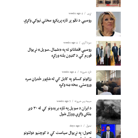
نړۍ
4 weeks ago
روسیې د ناټو پر تازه پرېکړو سختې نیوکې وکړې
سوداگري
4 weeks ago
روسیې افغانانو ته په «شمال ـ سویل» نړیوال
فورم کې د ګډون بلنه ورکړه
تازه خبرونه
4 weeks ago
زرګونو کسانو په کابل کې له شاپور ځدراڼ سره
وروستۍ مخه ښه وکړه
سیمه ییز خبرونه
3 weeks ago
د ایران د سویل په تازه بریدونو کې له ۳۰ ډېر
ملکي وګړي ووژل شول
تحول
2 days ago
تحول: په نړیوال سیاست کې د کوچنیو دولتونو