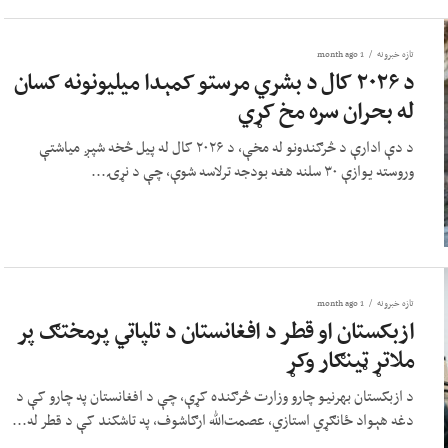
تازه خبرونه
1 month ago
د ۲۰۲۶ کال د بشري مرستو کمېدا میلیونونه کسان
له بحران سره مخ کړي
د دې ادارې د څرګندونو له مخې، د ۲۰۲۶ کال له پیل څخه شپږ میاشتې
وروسته یوازې ۳۰ سلنه هغه بودجه ترلاسه شوې، چې د نړۍ...
تازه خبرونه
1 month ago
ازبکستان او قطر د افغانستان د تلپاتي پرمختګ پر
ملاتړ ټینګار وکړ
د ازبکستان بهرنیو چارو وزارت څرګنده کړې، چې د افغانستان په چارو کې د
دغه هېواد ځانګړي استازي، عصمت‌الله ارګاشوف، په تاشکند کې د قطر له...