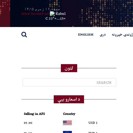
جمعه,۱۶ زمری ۱۴۰۵
Kabul
22° C
+
15...
+
ژوندۍ خپرونه
دری
ENGLISH
لټون
د اسعارو بیې
Selling in AFS
Country
65.60
1 USD