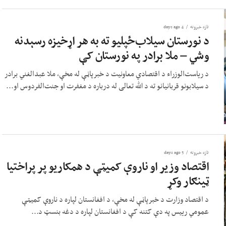
تازه خبرونه
4 days ago
د نورستان سیلاب‌ځپلیو ته به هر اړخیزه رسېدنه
وشي – ملا برادر په نورستان کې
د ریاست‌الوزراء د اقتصادي معاونیت د خبرپاڼې له مخې، ملا عبدالغني برادر
د سیلابونو قربانیانو ته د الله تعالی له درباره د مغفرت او جنت‌الفردوس او...
تازه خبرونه
5 days ago
اقتصاد وزیر او ناروې کمیټې د همکاریو پر پراختیا
ټینګار وکړ
د اقتصاد وزارت د خبرپاڼې له مخې، د افغانستان لپاره د ناروې کمیټې
عمومي رییس په دې کتنه کې د افغانستان لپاره د دغه بنسټ د...