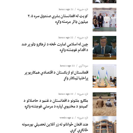
تازه خبرونه
21 hours ago
کویټ له افغانستان بشري صندوق سره ۲.۵
میلیون ډالر مرسته وکړه
تازه خبرونه
22 hours ago
چین له اسلامي امارت څخه د ترهګرو ډلو پر ضد
د اقدام غوښتنه وکړه
سوداگري
22 hours ago
افغانستان او ازبکستان د اقتصادي همکاریو پر
پراختیا ټینګار وکړ
تازه خبرونه
22 hours ago
ملګرو ملتونو د افغانستان د غنمو د حاصلاتو د
کمېدو د مخنیوي لپاره د مرستې غوښتنه وکړه
تازه خبرونه
4 weeks ago
هند افغان ځوانانو ته زر آنلاین تحصیلي بورسونه
ځانګړي کړي