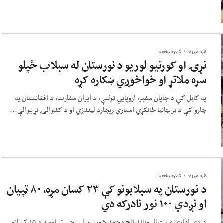
تازه خبرونه
2 weeks ago
نړۍ او کورنیو لوریو د نورستان له سېلاب ځپلو
سره ملاتړ او خواخوږي ښکاره کړه
په کابل کې د جاپان سفیر، اروپایي ټولنې، د ایران سفارت، د افغانستان په
چارو کې د بریټانیا ځانګړي استازي ریچارډ لینډزي او د کډوالۍ نړیوالې...
تازه خبرونه
2 weeks ago
د نورستان په سېلابونو کې ۲۳ کسان مړه، ۸۰ ټپیان
او نږدې ۱۰۰ نور نادرکه دي
د دې ادارې مرستیال ویاند تاج محمد همت ویلي، چې تر اوسه د ۱۵ کسانو