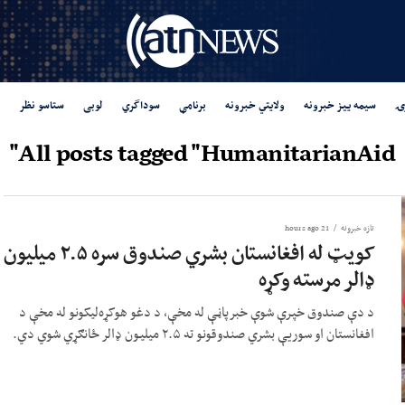
ۍ
سیمه ییز خبرونه
ولایتي خبرونه
برنامې
سوداگري
لوبی
ستاسو نظر
All posts tagged "HumanitarianAid"
تازه خبرونه
21 hours ago
کویټ له افغانستان بشري صندوق سره ۲.۵ میلیون
ډالر مرسته وکړه
د دې صندوق خپرې شوې خبرپاڼې له مخې، د دغو هوکړه‌لیکونو له مخې د
افغانستان او سوریې بشري صندوقونو ته ۲.۵ میلیون ډالر ځانګړي شوي دي.