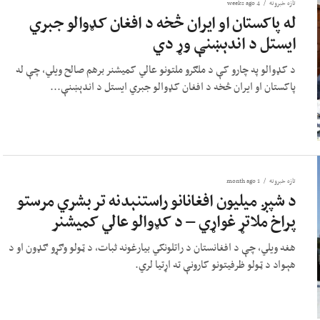
تازه خبرونه
4 weeks ago
له پاکستان او ایران څخه د افغان کډوالو جبري
ایستل د اندېښنې وړ دي
د کډوالو په چارو کې د ملګرو ملتونو عالي کمیشنر برهم صالح ویلي، چې له
پاکستان او ایران څخه د افغان کډوالو جبري ایستل د اندېښنې...
تازه خبرونه
1 month ago
د شپږ میلیون افغانانو راستنېدنه تر بشري مرستو
پراخ ملاتړ غواړي – د کډوالو عالي کمیشنر
هغه ویلي، چې د افغانستان د راتلونکي بیارغونه ثبات، د ټولو وګړو ګډون او د
هېواد د ټولو ظرفیتونو کارونې ته اړتیا لري.