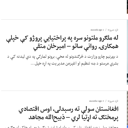
تازه خبرونه
1 month ago
له ملګرو ملتونو سره په پراختیايي پروژو کې خپلې
همکارۍ روانې ساتو – امیر‌خان متقي
د بهرنیو چارو وزارت د څرګندونو له مخې، برونو لمارکي په دې لیدنه کې د
بشري مرستو د ښه تنظیم او اغېزمن مدیریت په اړه خپل...
تازه خبرونه
2 months ago
افغانستان سولې ته رسېدلی، اوس اقتصادي
پرمختګ ته اړتیا لري – ذبیح‌الله مجاهد
مجاهد ویلي: «په افغانستان کې سوله او ثبات ټینګ شوی او خلک له جګړې،