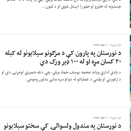
جسدونه له خاورو او خټو را ایستل شوي او د لټون...
تازه خبرونه
3 weeks ago
د نورستان په پارون کې د مرګونو سېلابونو له کبله
۲۰ کسان مړه او له ۱۰۰ ډېر ورک دي
د یادې ادارې ویاند محمد یوسف حماد ویلي، چې دغه شمېرې لومړنۍ دي او
د ژغورنې او پلټنې د عملیاتو له دوام سره ښایي بدلون ومومي.
تازه خبرونه
3 weeks ago
د نورستان په مندول ولسوالۍ کې سختو سېلابونو