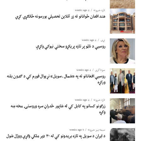
تازه خبرونه
4 weeks ago
هند افغان ځوانانو ته زر آنلاین تحصیلي بورسونه ځانګړي کړي
نړۍ
4 weeks ago
روسیې د ناټو پر تازه پرېکړو سختې نیوکې وکړې
سوداگري
4 weeks ago
روسیې افغانانو ته په «شمال ـ سویل» نړیوال فورم کې د ګډون بلنه
ورکړه
تازه خبرونه
4 weeks ago
زرګونو کسانو په کابل کې له شاپور ځدراڼ سره وروستۍ مخه ښه
وکړه
سیمه ییز خبرونه
3 weeks ago
د ایران د سویل په تازه بریدونو کې له ۳۰ ډېر ملکي وګړي ووژل شول