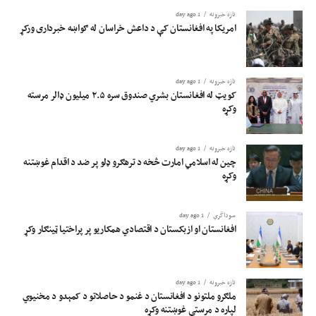
تازه خبرونه
1 day ago
امریکا په افغانستان کې د داعش خراسان له ګواښه خبرداری ورکړ
تازه خبرونه
1 day ago
کویټ له افغانستان بشري صندوق سره ۲.۵ میلیون ډالر مرسته
وکړه
تازه خبرونه
1 day ago
چین له اسلامي امارت څخه د ترهګرو ډلو پر ضد د اقدام غوښتنه
وکړه
سوداگري
1 day ago
افغانستان او ازبکستان د اقتصادي همکاریو پر پراختیا ټینګار وکړ
تازه خبرونه
1 day ago
ملګرو ملتونو د افغانستان د غنمو د حاصلاتو د کمېدو د مخنیوي
لپاره د مرستې غوښتنه وکړه