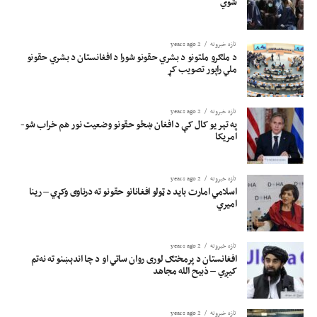
شوي
تازه خبرونه
2 years ago
د ملګرو ملتونو د بشري حقونو شورا د افغانستان د بشري حقونو
ملي راپور تصویب کړ
تازه خبرونه
2 years ago
په تېر یو کال کې د افغان ښځو حقونو وضعیت نور هم خراب شو-
امریکا
تازه خبرونه
2 years ago
اسلامي امارت باید د ټولو افغانانو حقونو ته درناوی وکړي – رینا
امیري
تازه خبرونه
2 years ago
افغانستان د پرمختګ لوری روان ساتي او د چا اندېښنو ته نه‌تم
کیږي – ذبیح الله مجاهد
تازه خبرونه
2 years ago