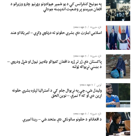
په مونیخ کنفرانس کې د یو شمېر هېوادونو بهرنیو چارو وزیرانو د
افغان میرمنو پر وضعیت اندېښنه ښودلې
تازه خبرونه
3 years ago
اسلامي امارت دې بشري حقونو ته درناوي وکړي – امریکا او هند
تازه خبرونه
3 years ago
پاکستان دې ژر تر ژره د افغان کډوالو ډله‌ییز نیول او شړل ودروي –
د بښنې نړیواله ټولنه
لوبی
3 years ago
ولیدل شي، چې په نړیوال جام کې د آسترالیا لپاره بشري حقونه
اړین دي او که ۲ نمرې – نوین الحق
تازه خبرونه
3 years ago
د افغانانو د حقونو ساتونکي دې متحد شي – رینا امیري