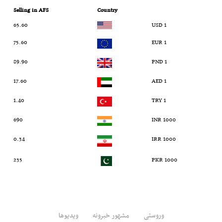
Selling in AFS
Country
65.60
1 USD
75.60
1 EUR
89.90
1 PND
17.60
1 AED
1.40
1 TRY
690
1000 INR
0.34
1000 IRR
235
1000 PKR
وروستی
مشهور خبرونه
ویدیوها