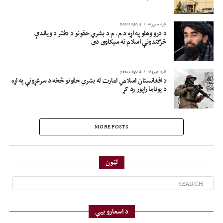
تازه خبرونه
4 years ago
د درو وهلو په اړه د م. م د بشري حقونو د دفتر د ویاندې
څرګندونې اسلام ته سپکاوی دی
تازه خبرونه
4 years ago
د افغانستان اسلامي امارت له بشري حقونو څخه د سرغړونې په اړه
د یوناما راپور رد کړ
MORE POSTS
لټون
د اسعارو بیې