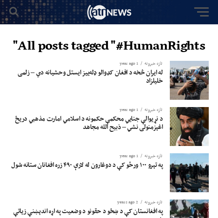
All posts tagged "#HumanRights"
تازه خبرونه
1 year ago
له ایران څخه د افغان کډوالو ډله‌ییز ایستل وحشیانه دي – زلمی
خلیلزاد
تازه خبرونه
1 year ago
د نړیوالې جنایي محکمې حکمونه د اسلامي امارت مذهبي دریځ
اغېزمنولی نشي – ذبیح الله مجاهد
تازه خبرونه
1 year ago
په تېرو ۱۰۰ ورځو کې د دوغارون له لارې ۴۹۰ زره افغانان ستانه شول
تازه خبرونه
2 years ago
په افغانستان کې د ښځو د حقونو د وضعیت په اړه اندېښنې زیاتې