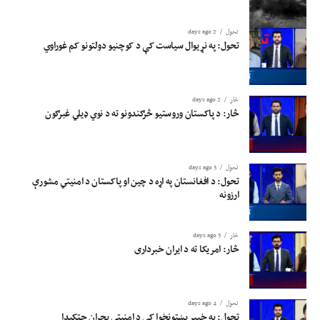
تحول
2 days ago
تحول: په نړیوال سیاست کې د کوچنیو دولتونو کم غوراوي
څار
2 days ago
څار: د پاکستان وروستیو څرګندونو ته د نوي ډیلي غبرګون
تحول
3 days ago
تحول: د افغانستان په اړه د چین او پاکستان د امنیتي مشورې
ارزونه
څار
3 days ago
څار: امریکا ته د ایران خبرداری
تحول
4 days ago
تحول: په خیبر پښتونخوا کې د امنیتي بحران چټکېدا