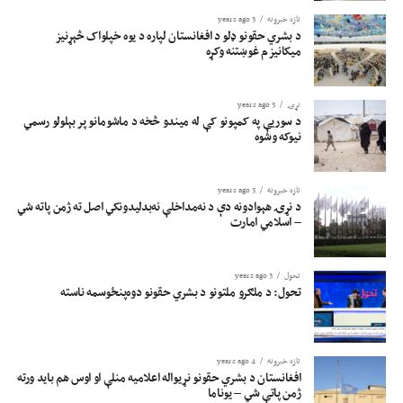
تازه خبرونه
3 years ago
د بشري حقونو ډلو د افغانستان لپاره د یوه خپلواک څېړنیز
میکانیزم غوښتنه وکړه
نړۍ
3 years ago
د سوریې په کمپونو کې له میندو څخه د ماشومانو پر بېلولو رسمي
نیوکه وشوه
تازه خبرونه
3 years ago
د نړۍ هېوادونه دې د نه‌مداخلې نه‌بدلیدونکي اصل ته ژمن پاته شي
– اسلامي امارت
تحول
3 years ago
تحول: د ملګرو ملتونو د بشري حقونو دوه‌پنځوسمه ناسته
تازه خبرونه
4 years ago
افغانستان د بشري حقونو نړیواله اعلامیه منلې او اوس هم باید ورته
ژمن پاتې شي – یوناما