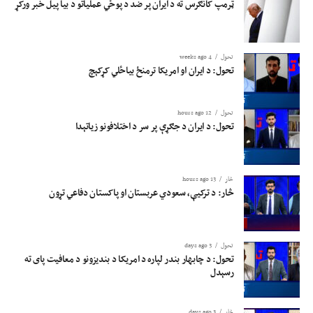
ټرمپ کانګرس ته د ایران پر ضد د پوځي عملیاتو د بیا پیل خبر ورکړ
تحول
4 weeks ago
تحول: د ایران او امریکا ترمنځ بیاځلي کړکېچ
تحول
12 hours ago
تحول: د ایران د جګړې پر سر د اختلافونو زیاتېدا
څار
13 hours ago
څار: د ترکیې، سعودي عربستان او پاکستان دفاعي تړون
تحول
3 days ago
تحول: د چابهار بندر لپاره د امریکا د بندیزونو د معافیت پای ته
رسېدل
څار
3 days ago