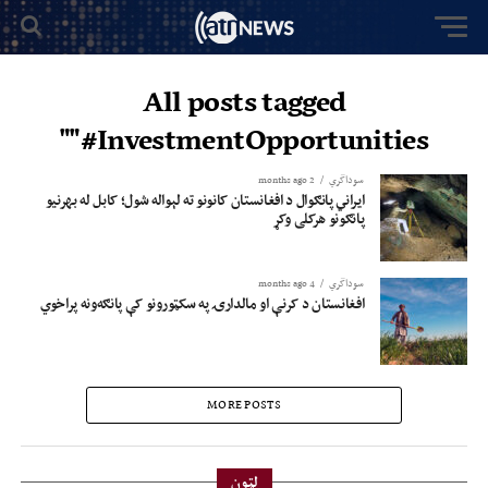
All posts tagged
"#InvestmentOpportunities"
سوداگري
2 months ago
ایراني پانګوال د افغانستان کانونو ته لېواله شول؛ کابل له بهرنیو
پانګونو هرکلی وکړ
سوداگري
4 months ago
افغانستان د کرنې او مالدارۍ په سکټورونو کې پانګه‌ونه پراخوي
MORE POSTS
لټون