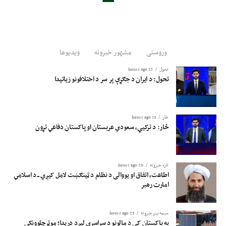
وروستی
مشهور خبرونه
ویدیوها
تحول
12 hours ago
تحول: د ایران د جګړې پر سر د اختلافونو زیاتېدا
څار
13 hours ago
څار: د ترکیې، سعودي عربستان او پاکستان دفاعي تړون
تازه خبرونه
20 hours ago
اطاعت، اتفاق او یووالی د نظام د ټینګښت لامل کیږي ــ د اسلامي
امارت رهبر
سیمه ییز خبرونه
23 hours ago
په پاکستان کې د مالونو د سراسري لېږد درېدا؛ موټرچلوونکي