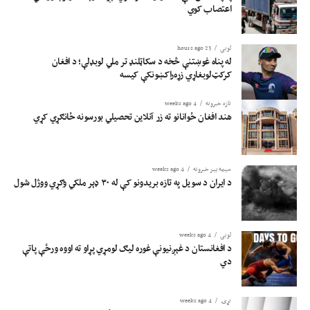
اعتصاب کوي
لوبی
23 hours ago
له پناه غوښتنې څخه د سکاټلنډ تر ملي لوبډلې؛ د افغان
کرکټ‌لوبغاړي زړه‌راکښونکې کیسه
تازه خبرونه
4 weeks ago
هند افغان ځوانانو ته زر آنلاین تحصیلي بورسونه ځانګړي کړي
سیمه ییز خبرونه
4 weeks ago
د ایران د سویل په تازه بریدونو کې له ۳۰ ډېر ملکي وګړي ووژل شول
لوبی
4 weeks ago
د افغانستان د غېږنیونې غوره لیګ لومړي پړاو ته اووه ورځې پاتې
دي
نړۍ
4 weeks ago