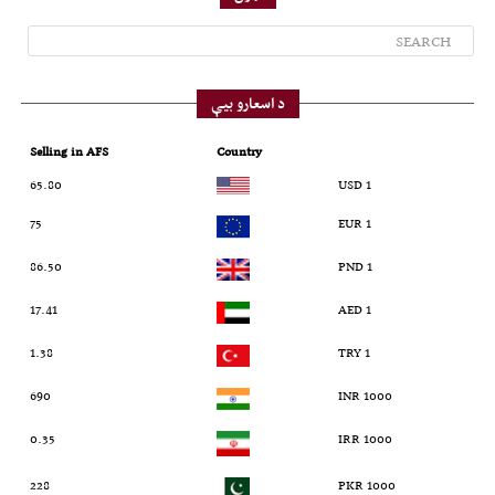
د اسعارو بیې
Selling in AFS
Country
65.80
1 USD
75
1 EUR
86.50
1 PND
17.41
1 AED
1.38
1 TRY
690
1000 INR
0.35
1000 IRR
228
1000 PKR