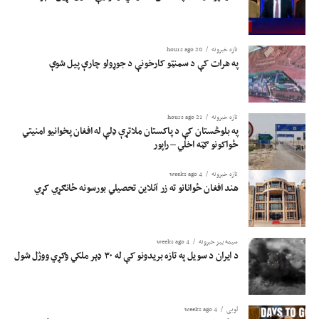
تازه خبرونه
20 hours ago
په هرات کې د سمنټو کارخونې د جوړولو چارې پیل شوې
تازه خبرونه
21 hours ago
په بلوڅستان کې د پاکستان ملاتړې ډلې له افغان پخوانیو امنیتي
ځواکونو ګټه اخلي – راپور
تازه خبرونه
4 weeks ago
هند افغان ځوانانو ته زر آنلاین تحصیلي بورسونه ځانګړي کړي
سیمه ییز خبرونه
4 weeks ago
د ایران د سویل په تازه بریدونو کې له ۳۰ ډېر ملکي وګړي ووژل شول
لوبی
4 weeks ago