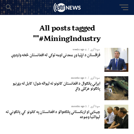
All posts tagged
"#MiningIndustry"
سوداگري
4 weeks ago
قزاقستان د اړتیا وړ معدني اومه توکي له افغانستان څخه واردوي
سوداگري
2 months ago
ایراني پانګوال د افغانستان کانونو ته لېواله شول؛ کابل له بهرنیو
پانګونو هرکلی وکړ
سوداگري
3 months ago
چینايي او ازبکستاني پانګه‌والو د افغانستان په کانونو کې پانګونې ته
لېوالتیا وښوده