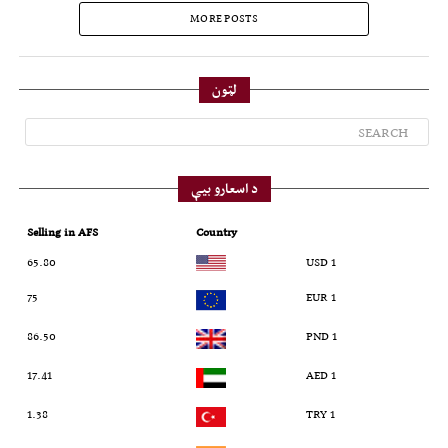
MORE POSTS
لټون
د اسعارو بیې
Selling in AFS
Country
65.80
1 USD
75
1 EUR
86.50
1 PND
17.41
1 AED
1.38
1 TRY