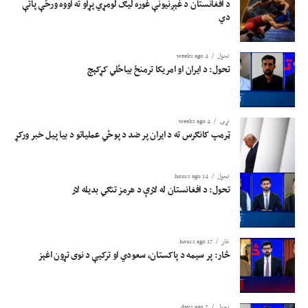
د افغانستان د غېږنیونې غوره لیګ لومړي پړاو ته اووه ورځې پاتې
دي
تحول
4 weeks ago
تحول: د ایران او امریکا ترمنځ بیاځلي کړکېچ
نړۍ
4 weeks ago
ټرمپ کانګرس ته د ایران پر ضد د پوځي عملیاتو د بیا پیل خبر ورکړ
تحول
14 hours ago
تحول: د افغانستان له لارې د هرمز تنګي بدیله لار
څار
17 hours ago
څار: پر سیمه د پاکستان، سعودي او ترکیې د نوی تړون اغېز
تحول
2 days ago