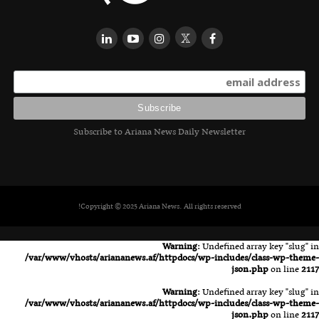
Subscribe to Ariana News Daily Newsletter
Copyright © 2025 Ariana News. All rights reserved!
Warning
: Undefined array key "slug" in
/var/www/vhosts/ariananews.af/httpdocs/wp-includes/class-wp-theme-
json.php
on line
2117
Warning
: Undefined array key "slug" in
/var/www/vhosts/ariananews.af/httpdocs/wp-includes/class-wp-theme-
json.php
on line
2117