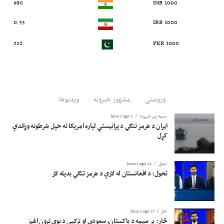
690
1000 INR
0.35
1000 IRR
228
1000 PKR
وروستی
مشهور خبرونه
ویدیوها
سیمه ییز خبرونه
2 hours ago
ایران د هرمز تنګي د پرانیستې لپاره امریکا ته خپل شرطونه وړاندې
کړل
تحول
14 hours ago
تحول: د افغانستان له لارې د هرمز تنګي بدیله لار
څار
17 hours ago
څار: پر سیمه د پاکستان، سعودي او ترکیې د نوی تړون اغېز