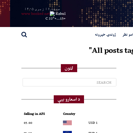
جمعه,۱۶ زمری ۱۴۰۵
Kabul
22° C
+
15...
+
سو نظر
ژوندۍ خپرونه
All posts t
لټون
د اسعارو بیې
Selling in AFS
Country
65.60
1 USD