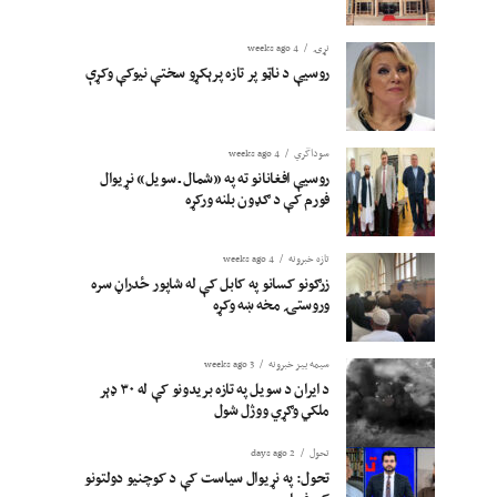
نړۍ
4 weeks ago
روسیې د ناټو پر تازه پرېکړو سختې نیوکې وکړې
سوداگري
4 weeks ago
روسیې افغانانو ته په «شمال ـ سویل» نړیوال
فورم کې د ګډون بلنه ورکړه
تازه خبرونه
4 weeks ago
زرګونو کسانو په کابل کې له شاپور ځدراڼ سره
وروستۍ مخه ښه وکړه
سیمه ییز خبرونه
3 weeks ago
د ایران د سویل په تازه بریدونو کې له ۳۰ ډېر
ملکي وګړي ووژل شول
تحول
2 days ago
تحول: په نړیوال سیاست کې د کوچنیو دولتونو