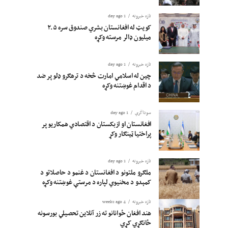
تازه خبرونه
1 day ago
کویټ له افغانستان بشري صندوق سره ۲.۵
میلیون ډالر مرسته وکړه
تازه خبرونه
1 day ago
چین له اسلامي امارت څخه د ترهګرو ډلو پر ضد
د اقدام غوښتنه وکړه
سوداگري
1 day ago
افغانستان او ازبکستان د اقتصادي همکاریو پر
پراختیا ټینګار وکړ
تازه خبرونه
1 day ago
ملګرو ملتونو د افغانستان د غنمو د حاصلاتو د
کمېدو د مخنیوي لپاره د مرستې غوښتنه وکړه
تازه خبرونه
4 weeks ago
هند افغان ځوانانو ته زر آنلاین تحصیلي بورسونه
ځانګړي کړي