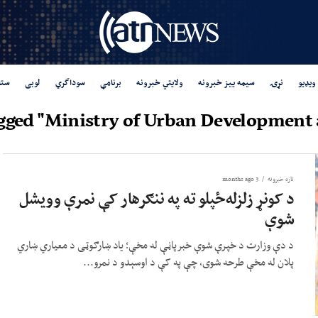
ویډیو
نړۍ
سیمه ییز خبرونه
ولایتي خبرونه
برنامې
سوداگري
لوبی
ستا
agged "Ministry of Urban Development
تازه خبرونه
3 months ago
د کونړ زلزله‌ځپلو ته په ننګرهار کې نمرې وویشل
شوې
د دې وزارت د خپرې شوې خبرپاڼې له مخې؛ یاد ښارګوټی د معیاري ښاري
پلان له مخې طرحه شوی، چې په کې د اوسېدو د نمرو...