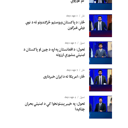
کم غوراوي
څار
2 days ago
څار: د پاکستان وروستیو څرګندونو ته د نوي
ډیلي غبرګون
تحول
3 days ago
تحول: د افغانستان په اړه د چین او پاکستان د
امنیتي مشورې ارزونه
څار
3 days ago
څار: امریکا ته د ایران خبرداری
تحول
4 days ago
تحول: په خیبر پښتونخوا کې د امنیتي بحران
چټکېدا