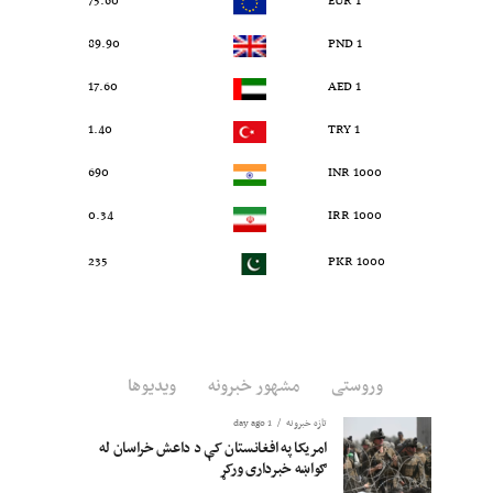
75.60
1 EUR
89.90
1 PND
17.60
1 AED
1.40
1 TRY
690
1000 INR
0.34
1000 IRR
235
1000 PKR
وروستی
مشهور خبرونه
ویدیوها
تازه خبرونه
1 day ago
امریکا په افغانستان کې د داعش خراسان له
ګواښه خبرداری ورکړ