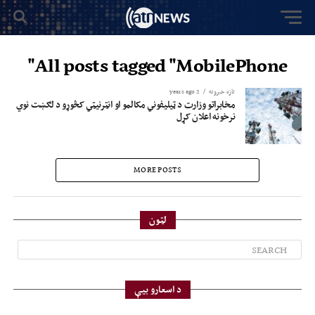
All posts tagged "MobilePhone"
تازه خبرونه
2 years ago
مخابراتو وزارت د ټیلیفوني مکالمو او انټرنیټي کڅوړو د لګښت نوي
نرخونه اعلان کړل
MORE POSTS
لټون
د اسعارو بیې