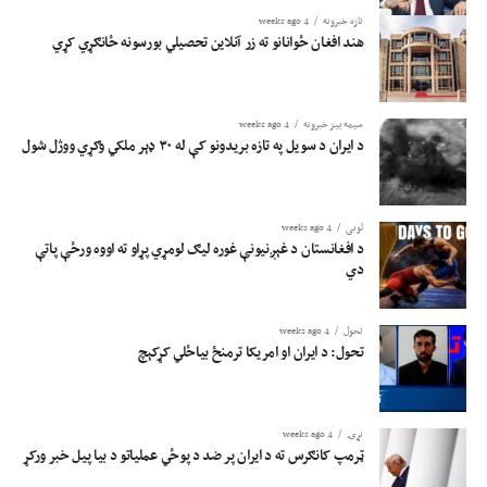
تازه خبرونه
4 weeks ago
هند افغان ځوانانو ته زر آنلاین تحصیلي بورسونه ځانګړي کړي
سیمه ییز خبرونه
4 weeks ago
د ایران د سویل په تازه بریدونو کې له ۳۰ ډېر ملکي وګړي ووژل شول
لوبی
4 weeks ago
د افغانستان د غېږنیونې غوره لیګ لومړي پړاو ته اووه ورځې پاتې
دي
تحول
4 weeks ago
تحول: د ایران او امریکا ترمنځ بیاځلي کړکېچ
نړۍ
4 weeks ago
ټرمپ کانګرس ته د ایران پر ضد د پوځي عملیاتو د بیا پیل خبر ورکړ