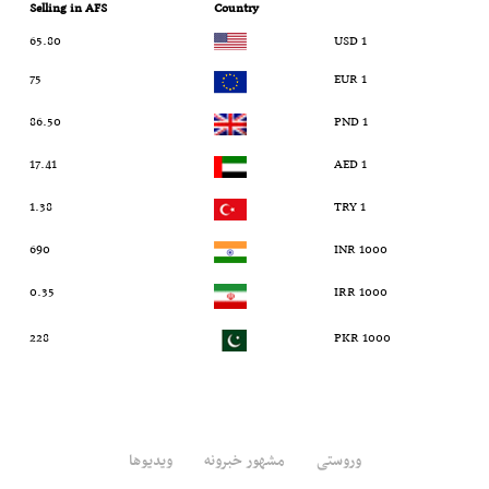
Selling in AFS
Country
65.80
1 USD
75
1 EUR
86.50
1 PND
17.41
1 AED
1.38
1 TRY
690
1000 INR
0.35
1000 IRR
228
1000 PKR
وروستی
مشهور خبرونه
ویدیوها