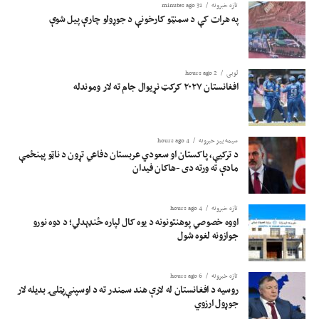
تازه خبرونه
31 minutes ago
په هرات کې د سمنټو کارخونې د جوړولو چارې پیل شوې
لوبی
2 hours ago
افغانستان ۲۰۲۷ کرکټ نړیوال جام ته لار وموندله
سیمه ییز خبرونه
4 hours ago
د ترکیې، پاکستان او سعودي عربستان دفاعي تړون د ناټو پېنځمې
مادې ته ورته دی -هاکان فیدان
تازه خبرونه
4 hours ago
اووه خصوصي پوهنتونونه د یوه کال لپاره ځنډېدلي؛ د دوه نورو
جوازونه لغوه شول
تازه خبرونه
6 hours ago
روسیه د افغانستان له لارې هند سمندر ته د اوسپنې‌پټلۍ بدیله لار
جوړول ارزوي