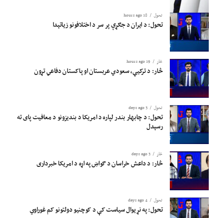
تحول
18 hours ago
تحول: د ایران د جګړې پر سر د اختلافونو زیاتېدا
څار
19 hours ago
څار: د ترکیې، سعودي عربستان او پاکستان دفاعي تړون
تحول
3 days ago
تحول: د چابهار بندر لپاره د امریکا د بندیزونو د معافیت پای ته
رسېدل
څار
3 days ago
څار: د داعش خراسان د ګواښ په اړه د امریکا خبرداری
تحول
4 days ago
تحول: په نړیوال سیاست کې د کوچنیو دولتونو کم غوراوي