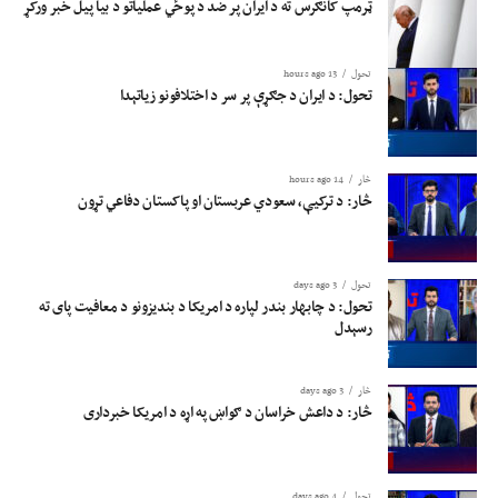
ټرمپ کانګرس ته د ایران پر ضد د پوځي عملیاتو د بیا پیل خبر ورکړ
تحول
13 hours ago
تحول: د ایران د جګړې پر سر د اختلافونو زیاتېدا
څار
14 hours ago
څار: د ترکیې، سعودي عربستان او پاکستان دفاعي تړون
تحول
3 days ago
تحول: د چابهار بندر لپاره د امریکا د بندیزونو د معافیت پای ته
رسېدل
څار
3 days ago
څار: د داعش خراسان د ګواښ په اړه د امریکا خبرداری
تحول
4 days ago