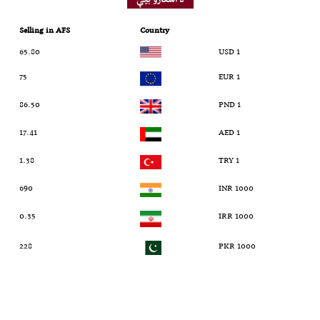
Selling in AFS
Country
65.80
1 USD
75
1 EUR
86.50
1 PND
17.41
1 AED
1.38
1 TRY
690
1000 INR
0.35
1000 IRR
228
1000 PKR