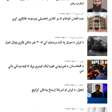
امارت رهبر
تازه خبرونه
4 weeks ago
هند افغان ځوانانو ته زر آنلاین تحصیلي بورسونه ځانګړي کړي
سیمه ییز خبرونه
4 weeks ago
د ایران د سویل په تازه بریدونو کې له ۳۰ ډېر ملکي وګړي ووژل شول
لوبی
4 weeks ago
د افغانستان د غېږنیونې غوره لیګ لومړي پړاو ته اووه ورځې پاتې
دي
تحول
4 weeks ago
تحول: د ایران او امریکا ترمنځ بیاځلي کړکېچ
نړۍ
4 weeks ago