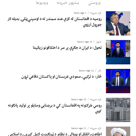
وروستی
مشهور خبرونه
ویدیوها
تازه خبرونه
1 hour ago
روسیه د افغانستان له لارې هند سمندر ته د اوسپنې‌پټلۍ بدیله لار
جوړول ارزوي
تحول
13 hours ago
تحول: د ایران د جګړې پر سر د اختلافونو زیاتېدا
څار
14 hours ago
څار: د ترکیې، سعودي عربستان او پاکستان دفاعي تړون
تازه خبرونه
18 hours ago
روسي شرکتونه په افغانستان کې د برښنايي وسایلو پر تولید پانګونه
کوي
تازه خبرونه
21 hours ago
اطاعت، اتفاق او یووالی د نظام د ټینګښت لامل کیږي ــ د اسلامي