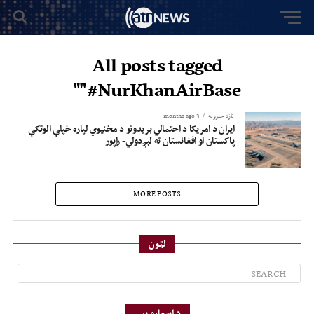
All posts tagged
"#NurKhanAirBase"
تازه خبرونه
3 months ago
ایران د امریکا د احتمالي بریدونو د مخنیوي لپاره خپلې الوتکې
پاکستان او افغانستان ته لېږدولي- راپور
MORE POSTS
لټون
د اسعارو بیې