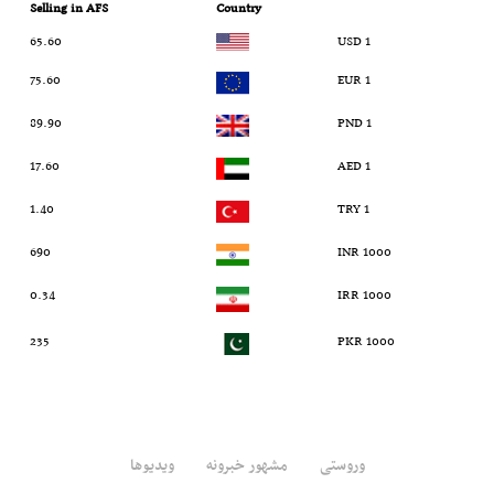
Selling in AFS
Country
65.60
1 USD
75.60
1 EUR
89.90
1 PND
17.60
1 AED
1.40
1 TRY
690
1000 INR
0.34
1000 IRR
235
1000 PKR
وروستی
مشهور خبرونه
ویدیوها