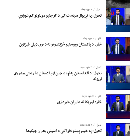
تحول
1 day ago
تحول: په نړیوال سیاست کې د کوچنیو دولتونو کم غوراوي
څار
1 day ago
څار: د پاکستان وروستیو څرګندونو ته د نوي ډیلي غبرګون
تحول
2 days ago
تحول: د افغانستان په اړه د چین او پاکستان د امنیتي مشورې
ارزونه
څار
2 days ago
څار: امریکا ته د ایران خبرداری
تحول
3 days ago
تحول: په خیبر پښتونخوا کې د امنیتي بحران چټکېدا