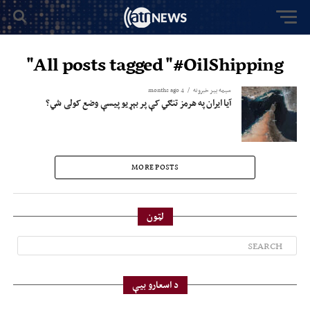
All posts tagged "#OilShipping"
سیمه ییز خبرونه
4 months ago
آیا ایران په هرمز تنګي کې پر بېړیو پیسې وضع کولی شي؟
MORE POSTS
لټون
د اسعارو بیې