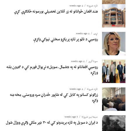
تازه خبرونه
4 weeks ago
هند افغان ځوانانو ته زر آنلاین تحصیلي بورسونه ځانګړي کړي
نړۍ
4 weeks ago
روسیې د ناټو پر تازه پرېکړو سختې نیوکې وکړې
سوداگري
4 weeks ago
روسیې افغانانو ته په «شمال ـ سویل» نړیوال فورم کې د ګډون بلنه
ورکړه
تازه خبرونه
4 weeks ago
زرګونو کسانو په کابل کې له شاپور ځدراڼ سره وروستۍ مخه ښه
وکړه
سیمه ییز خبرونه
3 weeks ago
د ایران د سویل په تازه بریدونو کې له ۳۰ ډېر ملکي وګړي ووژل شول