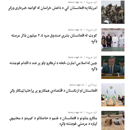
تازه خبرونه
14 hours ago
امریکا په افغانستان کې د داعش خراسان له ګواښه خبرداری ورکړ
تازه خبرونه
16 hours ago
کویټ له افغانستان بشري صندوق سره ۲.۵ میلیون ډالر مرسته
وکړه
تازه خبرونه
16 hours ago
چین له اسلامي امارت څخه د ترهګرو ډلو پر ضد د اقدام غوښتنه
وکړه
سوداگري
16 hours ago
افغانستان او ازبکستان د اقتصادي همکاریو پر پراختیا ټینګار وکړ
تازه خبرونه
16 hours ago
ملګرو ملتونو د افغانستان د غنمو د حاصلاتو د کمېدو د مخنیوي
لپاره د مرستې غوښتنه وکړه