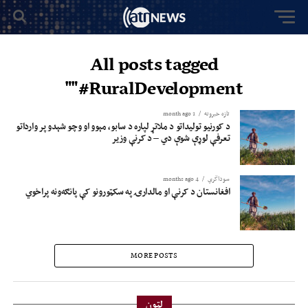
All posts tagged
"#RuralDevelopment"
تازه خبرونه
1 month ago
د کورنیو تولیداتو د ملاتړ لپاره د سابو، مېوو او وچو شېدو پر وارداتو
تعرفې لوړې شوې دي – د کرنې وزیر
سوداگري
4 months ago
افغانستان د کرنې او مالدارۍ په سکټورونو کې پانګه‌ونه پراخوي
MORE POSTS
لټون