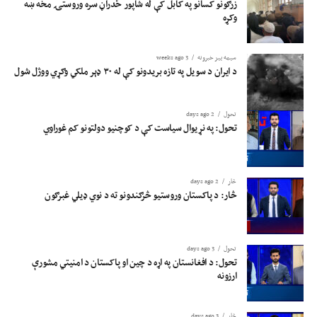
زرګونو کسانو په کابل کې له شاپور ځدراڼ سره وروستۍ مخه ښه
وکړه
سیمه ییز خبرونه
3 weeks ago
د ایران د سویل په تازه بریدونو کې له ۳۰ ډېر ملکي وګړي ووژل شول
تحول
2 days ago
تحول: په نړیوال سیاست کې د کوچنیو دولتونو کم غوراوي
څار
2 days ago
څار: د پاکستان وروستیو څرګندونو ته د نوي ډیلي غبرګون
تحول
3 days ago
تحول: د افغانستان په اړه د چین او پاکستان د امنیتي مشورې
ارزونه
څار
3 days ago