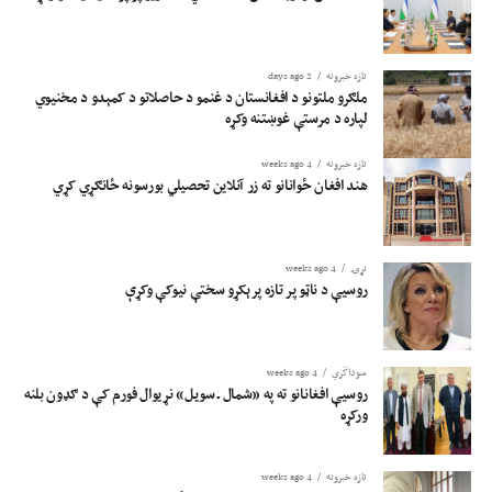
تازه خبرونه
2 days ago
ملګرو ملتونو د افغانستان د غنمو د حاصلاتو د کمېدو د مخنیوي
لپاره د مرستې غوښتنه وکړه
تازه خبرونه
4 weeks ago
هند افغان ځوانانو ته زر آنلاین تحصیلي بورسونه ځانګړي کړي
نړۍ
4 weeks ago
روسیې د ناټو پر تازه پرېکړو سختې نیوکې وکړې
سوداگري
4 weeks ago
روسیې افغانانو ته په «شمال ـ سویل» نړیوال فورم کې د ګډون بلنه
ورکړه
تازه خبرونه
4 weeks ago