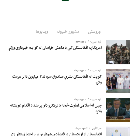
وروستی
مشهور خبرونه
ویدیوها
تازه خبرونه
1 day ago
امریکا په افغانستان کې د داعش خراسان له ګواښه خبرداری ورکړ
تازه خبرونه
2 days ago
کویټ له افغانستان بشري صندوق سره ۲.۵ میلیون ډالر مرسته
وکړه
تازه خبرونه
2 days ago
چین له اسلامي امارت څخه د ترهګرو ډلو پر ضد د اقدام غوښتنه
وکړه
سوداگري
2 days ago
افغانستان او ازبکستان د اقتصادي همکاریو پر پراختیا ټینګار وکړ