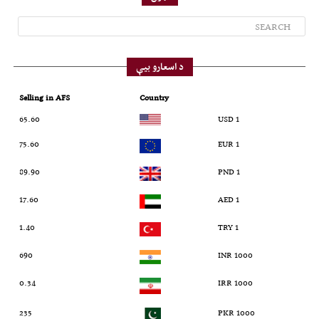
د اسعارو بیې
Selling in AFS
Country
65.60
1 USD
75.60
1 EUR
89.90
1 PND
17.60
1 AED
1.40
1 TRY
690
1000 INR
0.34
1000 IRR
235
1000 PKR