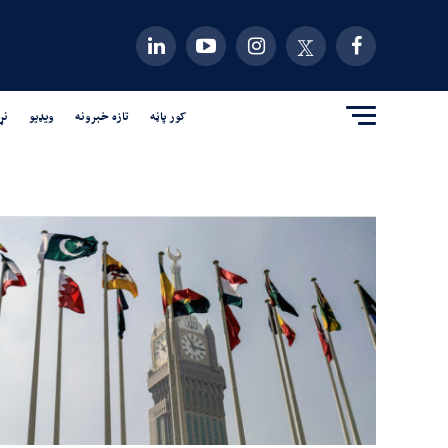
کور پاڼه
تازه خبرونه
ویډیو
نړ