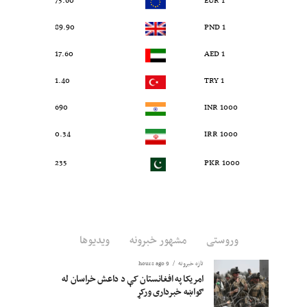
75.60
1 EUR
89.90
1 PND
17.60
1 AED
1.40
1 TRY
690
1000 INR
0.34
1000 IRR
235
1000 PKR
وروستی
مشهور خبرونه
ویدیوها
تازه خبرونه
9 hours ago
امریکا په افغانستان کې د داعش خراسان له
ګواښه خبرداری ورکړ