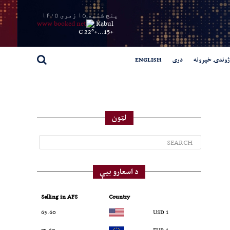
پنج شنبه,۱۵ زمری ۱۴۰۵
Kabul
22° C
+
15...
+
ژوندۍ خپرونه
دری
ENGLISH
لټون
د اسعارو بیې
Selling in AFS
Country
65.60
1 USD