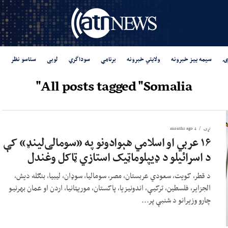
ۍ
سیمه ییز خبرونه
ولایتي خبرونه
برنامې
سوداگري
لوبی
ستاسو نظر
All posts tagged "Somalia"
نړۍ
4 months ago
۱۶ عربي او اسلامي هېوادونو په «سومالی‌لینډ» کې
د اسرائیلو د ډیپلوماټیک استازي ټاکل وغندل
د قطر، کویت، سعودي عربستان، مصر، سومالیا، سوډان، لیبیا، بنګله دیش،
الجزایر، فلسطین، ترکیې، اندونیزیا، پاکستان، موریټانیا، اردن او عمان بهرنیو
چارو وزیرانو د شنبې پر...