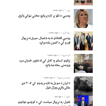
نړۍ
4 weeks ago
روسیې د ناټو پر تازه پرېکړو سختې نیوکې وکړې
سوداگري
4 weeks ago
روسیې افغانانو ته په «شمال ـ سویل» نړیوال
فورم کې د ګډون بلنه ورکړه
تازه خبرونه
4 weeks ago
زرګونو کسانو په کابل کې له شاپور ځدراڼ سره
وروستۍ مخه ښه وکړه
سیمه ییز خبرونه
3 weeks ago
د ایران د سویل په تازه بریدونو کې له ۳۰ ډېر
ملکي وګړي ووژل شول
تحول
1 day ago
تحول: په نړیوال سیاست کې د کوچنیو دولتونو