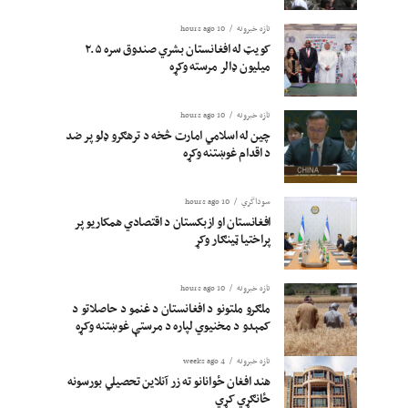
تازه خبرونه
10 hours ago
کویټ له افغانستان بشري صندوق سره ۲.۵
میلیون ډالر مرسته وکړه
تازه خبرونه
10 hours ago
چین له اسلامي امارت څخه د ترهګرو ډلو پر ضد
د اقدام غوښتنه وکړه
سوداگري
10 hours ago
افغانستان او ازبکستان د اقتصادي همکاریو پر
پراختیا ټینګار وکړ
تازه خبرونه
10 hours ago
ملګرو ملتونو د افغانستان د غنمو د حاصلاتو د
کمېدو د مخنیوي لپاره د مرستې غوښتنه وکړه
تازه خبرونه
4 weeks ago
هند افغان ځوانانو ته زر آنلاین تحصیلي بورسونه
ځانګړي کړي