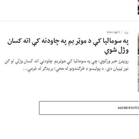
نړۍ
5 years ago
په سومالیا کې د موټر بم په چاودنه کې اته کسان
وژل شوي
رویټرز خبر ورکوي، چې په سومالیا کې موټربم چاودنې اته کسان وژلي او ګڼ
نور ټپیان دي. د پولیسو د څرګندونو له مخې؛ بریدګر له غرمې...
MORE POSTS