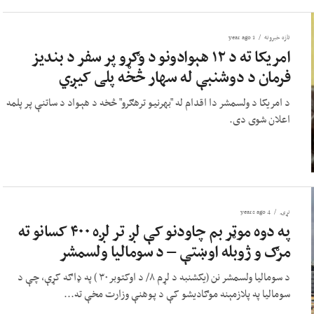
تازه خبرونه
1 year ago
امریکا ته د ۱۲ هېوادونو د وګړو پر سفر د بندیز
فرمان د دوشنبې له سهار څخه پلی کیږي
د امریکا د ولسمشر دا اقدام له "بهرنيو ترهګرو" څخه د هېواد د ساتنې پر پلمه
اعلان شوی دی.
نړۍ
4 years ago
په دوه موټر بم چاودنو کې لږ تر لږه ۴۰۰ کسانو ته
مرګ و ژوبله اوښتې – د سومالیا ولسمشر
د سومالیا ولسمشر نن (یکشنبه د لړم ۸/ د اوکتوبر۳۰ ) په ډاګه کړې، چې د
سومالیا په پلازمېنه موګادیشو کې د پوهنې وزارت مخې ته...