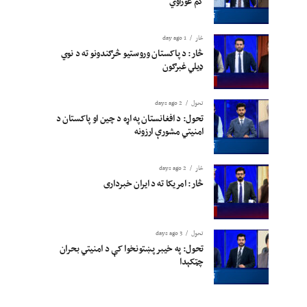
کم غوراوي
څار
1 day ago
څار: د پاکستان وروستیو څرګندونو ته د نوي
ډیلي غبرګون
تحول
2 days ago
تحول: د افغانستان په اړه د چین او پاکستان د
امنیتي مشورې ارزونه
څار
2 days ago
څار: امریکا ته د ایران خبرداری
تحول
3 days ago
تحول: په خیبر پښتونخوا کې د امنیتي بحران
چټکېدا