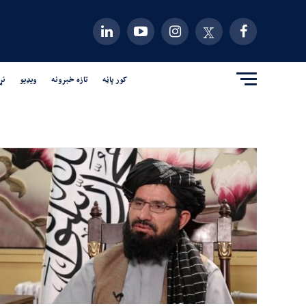
کور پاڼه
تازه خبرونه
ویډیو
نړ