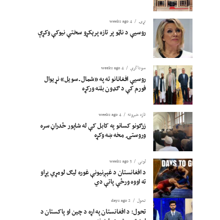
نړۍ
4 weeks ago
روسیې د ناټو پر تازه پرېکړو سختې نیوکې وکړې
سوداگري
4 weeks ago
روسیې افغانانو ته په «شمال ـ سویل» نړیوال
فورم کې د ګډون بلنه ورکړه
تازه خبرونه
4 weeks ago
زرګونو کسانو په کابل کې له شاپور ځدراڼ سره
وروستۍ مخه ښه وکړه
لوبی
3 weeks ago
د افغانستان د غېږنیونې غوره لیګ لومړي پړاو
ته اووه ورځې پاتې دي
تحول
2 days ago
تحول: د افغانستان په اړه د چین او پاکستان د