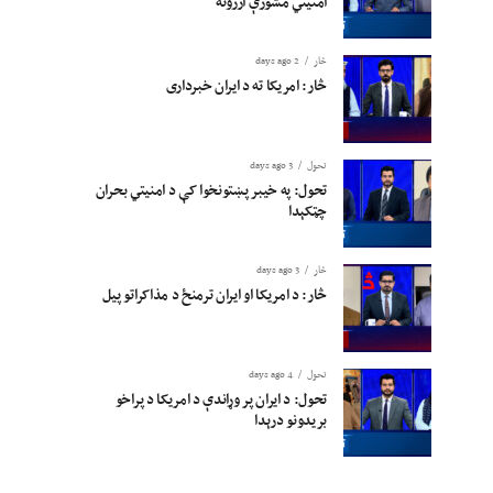
امنیتي مشورې ارزونه
څار
2 days ago
څار: امریکا ته د ایران خبرداری
تحول
3 days ago
تحول: په خیبر پښتونخوا کې د امنیتي بحران
چټکېدا
څار
3 days ago
څار: د امریکا او ایران ترمنځ د مذاکراتو پیل
تحول
4 days ago
تحول: د ایران پر وړاندې د امریکا د پراخو
بریدونو درېدا