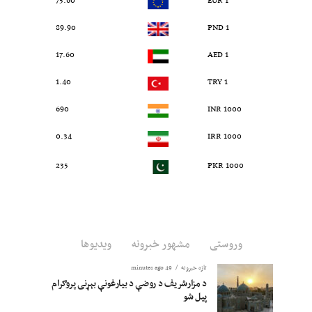
75.60
1 EUR
89.90
1 PND
17.60
1 AED
1.40
1 TRY
690
1000 INR
0.34
1000 IRR
235
1000 PKR
وروستی
مشهور خبرونه
ویدیوها
تازه خبرونه
49 minutes ago
د مزارشریف د روضې د بیارغونې بېړنی پروګرام
پیل شو