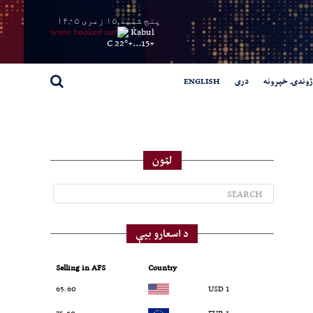
پنج شنبه,۱۵ زمری ۱۴۰۵
Kabul
22° C
+
15...
+
ژوندۍ خپرونه
دری
ENGLISH
لټون
د اسعارو بیې
Selling in AFS
Country
65.60
1 USD