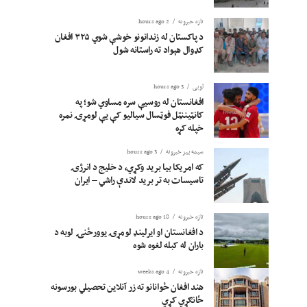
تازه خبرونه
2 hours ago
د پاکستان له زندانونو خوشې شوي ۳۲۵ افغان
کډوال هېواد ته راستانه شول
لوبی
3 hours ago
افغانستان له روسیې سره مساوي شو؛ په
کانټیننټل فوټسال سیالیو کې یې لومړۍ نمره
خپله کړه
سیمه ییز خبرونه
3 hours ago
که امریکا بیا برید وکړي، د خلیج د انرژۍ
تاسیسات به تر برید لاندې راشي – ایران
تازه خبرونه
18 hours ago
د افغانستان او ایرلینډ لومړۍ یوورځنۍ لوبه د
باران له کبله لغوه شوه
تازه خبرونه
4 weeks ago
هند افغان ځوانانو ته زر آنلاین تحصیلي بورسونه
ځانګړي کړي