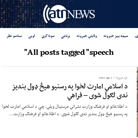
ۍ
سیمه ییز خبرونه
ولایتي خبرونه
برنامې
سوداگري
لوبی
ستاسو نظر
All posts tagged "speech"
تازه خبرونه
4 years ago
د اسلامي امارت لخوا په رسنيو هيڅ ډول بنديز
ندى لګول شوى – فراهي
د اطلاعاتو او فرهنګ وزارت نشراتي مرستیال ويلي، چې د اسلامي امارت لخوا
په رسنيو هيڅ ډول بنديز ندى لګول شوى. د اطلاعاتو او فرهنګ وزارت...