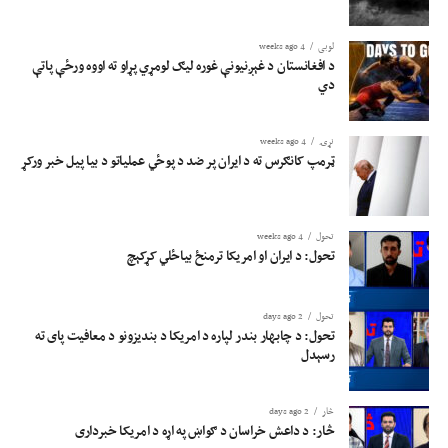
لوبی
4 weeks ago
د افغانستان د غېږنیونې غوره لیګ لومړي پړاو ته اووه ورځې پاتې
دي
نړۍ
4 weeks ago
ټرمپ کانګرس ته د ایران پر ضد د پوځي عملیاتو د بیا پیل خبر ورکړ
تحول
4 weeks ago
تحول: د ایران او امریکا ترمنځ بیاځلي کړکېچ
تحول
2 days ago
تحول: د چابهار بندر لپاره د امریکا د بندیزونو د معافیت پای ته
رسېدل
څار
2 days ago
څار: د داعش خراسان د ګواښ په اړه د امریکا خبرداری