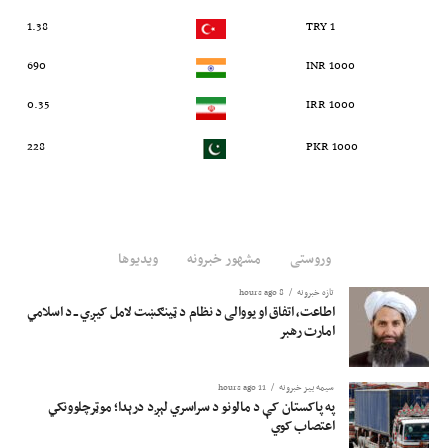
1.38
1 TRY
690
1000 INR
0.35
1000 IRR
228
1000 PKR
وروستی
مشهور خبرونه
ویدیوها
تازه خبرونه
8 hours ago
اطاعت، اتفاق او یووالی د نظام د ټینګښت لامل کیږي ــ د اسلامي
امارت رهبر
سیمه ییز خبرونه
11 hours ago
په پاکستان کې د مالونو د سراسري لېږد درېدا؛ موټرچلوونکي
اعتصاب کوي