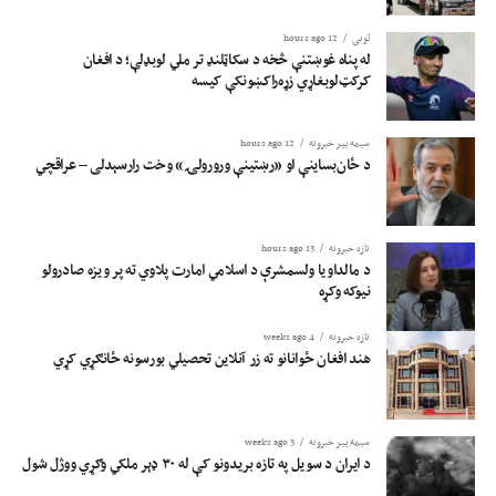
لوبی
12 hours ago
له پناه غوښتنې څخه د سکاټلنډ تر ملي لوبډلې؛ د افغان
کرکټ‌لوبغاړي زړه‌راکښونکې کیسه
سیمه ییز خبرونه
12 hours ago
د ځان‌بساینې او «رښتینې ورورولۍ» وخت رارسېدلی – عراقچي
تازه خبرونه
13 hours ago
د مالداویا ولسمشرې د اسلامي امارت پلاوي ته پر ویزه صادرولو
نیوکه وکړه
تازه خبرونه
4 weeks ago
هند افغان ځوانانو ته زر آنلاین تحصیلي بورسونه ځانګړي کړي
سیمه ییز خبرونه
3 weeks ago
د ایران د سویل په تازه بریدونو کې له ۳۰ ډېر ملکي وګړي ووژل شول