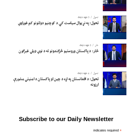
تحول
3 days ago
تحول: په نړیوال سیاست کې د کوچنیو دولتونو کم غوراوي
څار
3 days ago
څار: د پاکستان وروستیو څرګندونو ته د نوي ډیلي غبرګون
تحول
4 days ago
تحول: د افغانستان په اړه د چین او پاکستان د امنیتي مشورې
ارزونه
Subscribe to our Daily Newsletter
indicates required
*