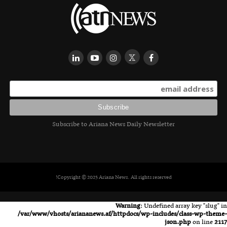
Subscribe to Ariana News Daily Newsletter
Copyright © 2025 Ariana News. All rights reserved!
Warning
: Undefined array key "slug" in
/var/www/vhosts/ariananews.af/httpdocs/wp-includes/class-wp-theme-
json.php
on line
2117