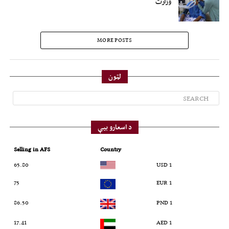
وزارت
MORE POSTS
لټون
د اسعارو بیې
Selling in AFS
Country
65.80
1 USD
75
1 EUR
86.50
1 PND
17.41
1 AED