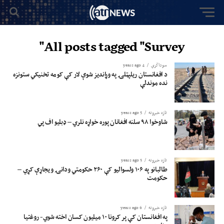
All posts tagged "Survey"
سوداگري
4 years ago
د افغانستان ریلپټلۍ په وړاندیز شوې لار کې کومه تخنیکي ستونزه
نده موندلې
تازه خبرونه
5 years ago
شاوخوا ۹۸ سلنه افغانان پوره خواړه نلري – ډبلیو اف پي
تازه خبرونه
5 years ago
طالبانو په ۱۰۶ ولسوالیو کې ۲۶۰ حکومتي ودانۍ ویجاړې کړي –
حکومت
تازه خبرونه
6 years ago
په افغانستان کې پر کرونا ۱۰ میلیون کسان اخته شوي- روغتیا