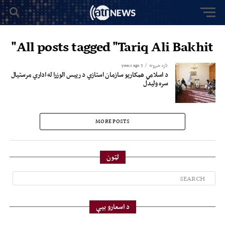
All posts tagged "Tariq Ali Bakhit"
تازه خبرونه
3 years ago
د اسلامي همکاریو سازمان استازي د رییس الوزرا له اداري مرستیال
سره ولیدل
MORE POSTS
لټون
د اسعارو بیې