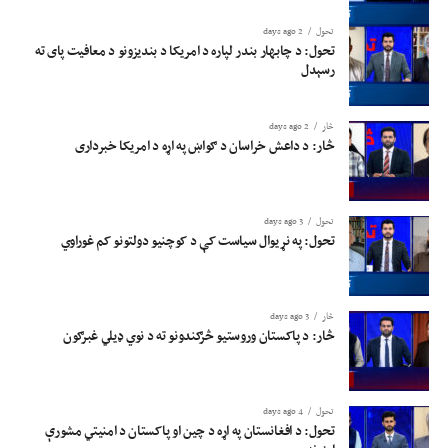
تحول
2 days ago
تحول: د چابهار بندر لپاره د امریکا د بندیزونو د معافیت پای ته
رسېدل
څار
2 days ago
څار: د داعش خراسان د ګواښ په اړه د امریکا خبرداری
تحول
3 days ago
تحول: په نړیوال سیاست کې د کوچنیو دولتونو کم غوراوي
څار
3 days ago
څار: د پاکستان وروستیو څرګندونو ته د نوي ډیلي غبرګون
تحول
4 days ago
تحول: د افغانستان په اړه د چین او پاکستان د امنیتي مشورې