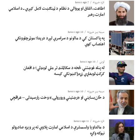
تازه خبرونه
7 hours ago
اطاعت، اتفاق او یووالی د نظام د ټینګښت لامل کیږي ــ د اسلامي
امارت رهبر
سیمه ییز خبرونه
10 hours ago
په پاکستان کې د مالونو د سراسري لېږد درېدا؛ موټرچلوونکي
اعتصاب کوي
لوبی
10 hours ago
له پناه غوښتنې څخه د سکاټلنډ تر ملي لوبډلې؛ د افغان
کرکټ‌لوبغاړي زړه‌راکښونکې کیسه
سیمه ییز خبرونه
10 hours ago
د ځان‌بساینې او «رښتینې ورورولۍ» وخت رارسېدلی – عراقچي
تازه خبرونه
11 hours ago
د مالداویا ولسمشرې د اسلامي امارت پلاوي ته پر ویزه صادرولو
نیوکه وکړه