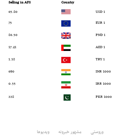
Selling in AFS
Country
65.80
1 USD
75
1 EUR
86.50
1 PND
17.41
1 AED
1.38
1 TRY
690
1000 INR
0.35
1000 IRR
228
1000 PKR
وروستی
مشهور خبرونه
ویدیوها