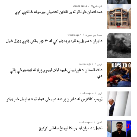
تازه خبرونه
4 weeks ago
هند افغان ځوانانو ته زر آنلاین تحصیلي بورسونه ځانګړي کړي
سیمه ییز خبرونه
3 weeks ago
د ایران د سویل په تازه بریدونو کې له ۳۰ ډېر ملکي وګړي ووژل شول
لوبی
4 weeks ago
د افغانستان د غېږنیونې غوره لیګ لومړي پړاو ته اووه ورځې پاتې
دي
نړۍ
4 weeks ago
ټرمپ کانګرس ته د ایران پر ضد د پوځي عملیاتو د بیا پیل خبر ورکړ
تحول
4 weeks ago
تحول: د ایران او امریکا ترمنځ بیاځلي کړکېچ