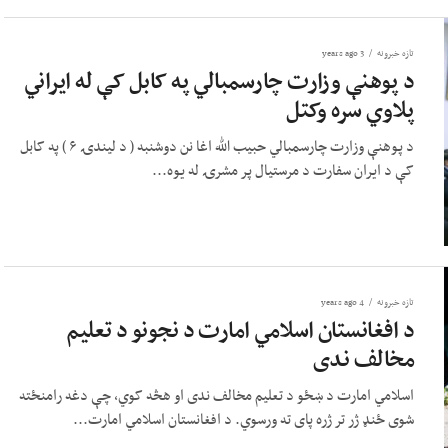
تازه خبرونه
3 years ago
د پوهنې وزارت چارسمبالي په کابل کې له ایراني
پلاوي سره وکتل
د پوهنې وزارت چارسمبالي حبیب الله اغا نن دوشنبه ( د لیندۍ ۶ ) په کابل
کې د ایران سفارت د مرستیال پر مشرۍ له یوه...
تازه خبرونه
4 years ago
د افغانستان اسلامي امارت د نجونو د تعلیم
مخالف ندی
اسلامي امارت د ښځو د تعلیم مخالف ندی او هڅه کوي، چې دغه رامنځته
شوی ځنډ ژر تر ژره پای ته ورسوي. د افغانستان اسلامي امارت...