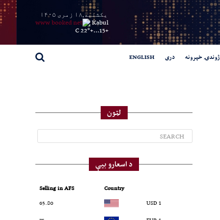
یکشنبه,۱۸ زمری ۱۴۰۵
Kabul
22° C
+
15...
+
ژوندۍ خپرونه
دری
ENGLISH
لټون
د اسعارو بیې
Selling in AFS
Country
65.80
1 USD