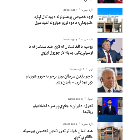
تازه خبرونه
3 hours ago
اووه خصوصي پوهنتونونه د یوه کال لپاره
ځنډېدلي؛ د دوه نورو جوازونه لغوه شول
تازه خبرونه
5 hours ago
روسیه د افغانستان له لارې هند سمندر ته د
اوسپنې‌پټلۍ بدیله لار جوړول ارزوي
نړۍ
5 hours ago
د جو بایډن سرطان نورو برخو ته خپور شوی او
ډېر درد لري – بایډن زوی
تحول
17 hours ago
تحول: د ایران د جګړې پر سر د اختلافونو
زیاتېدا
تازه خبرونه
4 weeks ago
هند افغان ځوانانو ته زر آنلاین تحصیلي بورسونه
ځانګړي کړي