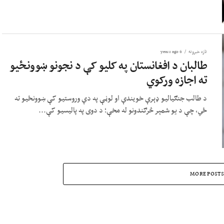
تازه خبرونه
6 years ago
طالبان د افغانستان په کلیو کې د نجونو ښوونځیو
ته اجازه ورکوي
د طالب جنګیالیو ډېرې خويندې او لوڼې په دې وروستیو کې ښوونځیو ته
ځي، چې د یو شمېر څرګندونو له مخې؛ د دوی په پالیسیو کې...
MORE POSTS