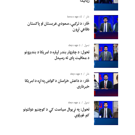
زیاتېدا
څار
18 hours ago
څار: د ترکیې، سعودي عربستان او پاکستان
دفاعي تړون
تحول
3 days ago
تحول: د چابهار بندر لپاره د امریکا د بندیزونو
د معافیت پای ته رسېدل
څار
3 days ago
څار: د داعش خراسان د ګواښ په اړه د امریکا
خبرداری
تحول
4 days ago
تحول: په نړیوال سیاست کې د کوچنیو دولتونو
کم غوراوي