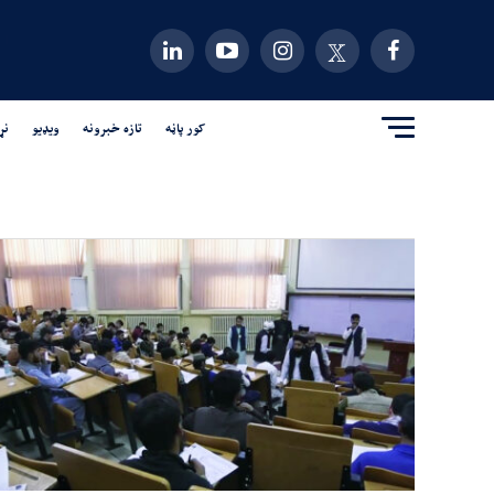
کور پاڼه
تازه خبرونه
ویډیو
نړ