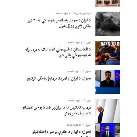
سیمه ییز خبرونه
4 weeks ago
د ایران د سویل په تازه بریدونو کې له ۳۰ ډېر
ملکي وګړي ووژل شول
لوبی
4 weeks ago
د افغانستان د غېږنیونې غوره لیګ لومړي پړاو
ته اووه ورځې پاتې دي
تحول
4 weeks ago
تحول: د ایران او امریکا ترمنځ بیاځلي کړکېچ
نړۍ
4 weeks ago
ټرمپ کانګرس ته د ایران پر ضد د پوځي عملیاتو
د بیا پیل خبر ورکړ
تحول
17 hours ago
تحول: د ایران د جګړې پر سر د اختلافونو