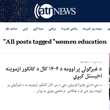
ۍ
سیمه ییز خبرونه
ولایتي خبرونه
برنامې
سوداگري
لوبی
ستاسو نظر
All posts tagged "women education"
تازه خبرونه
1 year ago
د غبرګولي پر اوومه د ۱۴۰۴ کال د کانکور ازموینه
اخیستل کیږي
د دې ادارې چارواکو ویلي، چې د سږ کال کانکور ازموینه به د غبرګولي پر
اوومه پیل شي او د چنګاښ تر شلمې پورې به روان...