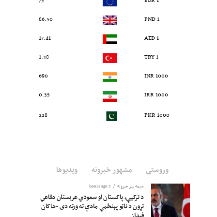
75
1 EUR
86.50
1 PND
17.41
1 AED
1.38
1 TRY
690
1000 INR
0.35
1000 IRR
228
1000 PKR
وروستی
مشهور خبرونه
ویدیوها
سیمه ییز خبرونه
2 hours ago
د ترکیې، پاکستان او سعودي عربستان دفاعي
تړون د ناټو پېنځمې مادې ته ورته دی -هاکان
فیدان