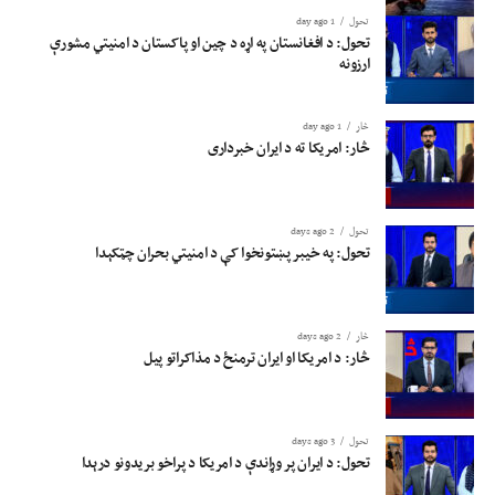
تحول
1 day ago
تحول: د افغانستان په اړه د چین او پاکستان د امنیتي مشورې
ارزونه
څار
1 day ago
څار: امریکا ته د ایران خبرداری
تحول
2 days ago
تحول: په خیبر پښتونخوا کې د امنیتي بحران چټکېدا
څار
2 days ago
څار: د امریکا او ایران ترمنځ د مذاکراتو پیل
تحول
3 days ago
تحول: د ایران پر وړاندې د امریکا د پراخو بریدونو درېدا