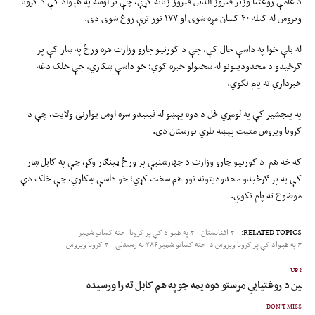
د عامې روغتیا وزیر فیروز الدین فیروز زیاته کړې، چې تر اوسه په هېواد کې د کرونا
ویروس له کبله ۴۰ کسان مړه شوي او ۱۷۷ نور ترې روغ شوي دي.
له بلې خوا په داسې حال کې، چې د کورنیو چارو وزارت هره ورځ په ښار کې پر
ګرځیدو د محدودیتونو له سختولو خبره کوي؛ خو داسې ښکاري، چې خلک دغه
خبرداري ته پام نکوي.
په پنجشیر کې په لومړي ځل د دوه پېښو له ثبتیدو سره اوس یوازنی ولایت، چې د
کرونا ویروس مثبت پېښه نلري نورستان دی.
که څه هم د کورنیو چارو وزارت د چهارشنبې پر ورځ ټینګار وکړ، چې په کابل ښار
کې به پر ګرځیدو محدودیتونه نور هم سخت کړي؛ خو داسې ښکاري، چې خلک دې
موضوع ته پام نکوي.
RELATED TOPICS:
افغانستان
په هېواد کې پر کرونا اخته کسانو شمېر
په هېواد کې پر کرونا ویروس د اخته کسانو شمېر ۷۸۴ ته رسیدلی
کرونا ویروس
UP NEX
 چین د روغتیایي مرستو دوه یمه جوپه هم کابل ته را ورسیده
DON'T MISS