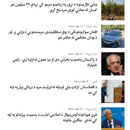
ښايي «اِل‌نینو» د نړۍ په زیانمنو سیمو کې نږدې ۴۹ میلیون نور
بېړنۍ مرستې چټکې رسولې دي.
کسان له سختې لوږې سره مخ کړي
اولګا چروکو زیاته کړې؛ پر ښځو او نجونو لګېدلي محدودیتونه اوس هم د هغوی د
ژوند ډېرې برخې لکه: زده‌کړې، کار او خدمتونو ته لاسرسی اغېزمن کړی او په ټولنه
تازه خبرونه
15 hours ago
افغان سوک‌وهونکی د یوې سکاټلینډۍ مرستندویې د وژنې پر تور
کې یې ونډه محدوده ده.
د یونان محکمې ته حاضر شو
هغې زیاته کړې، په سرحدي سیمو کې نښتې او نه‌چاودېدونکي توکي اوس هم د ملکي
وګړو ژوند ګواښي او د افغانستان د ډېرو سیمو ماشومان له خوارځواکۍ کړیږي.
تازه خبرونه
18 hours ago
د پاکستان وضعیت بحراني دی او بیا سمون ته اړتیا لري- زلمی
خلیلزاد
د اوچا ویاندې ټینګار کړی، چې مرستندویه ادارې به خپلې مرستې روانې وساتي؛ خو
یوازې بشري مرستې د افغانستان بنسټیزې او اوږدمهالې ستونزې اوارولی نه‌شي.
لوبی
18 hours ago
د افغانستان کرکټ ملي لوبډله له ایرلینډ سره د بریالي پیل په لټه
کې ده
تازه خبرونه
19 hours ago
غړي هېوادونه اوس‌مهال د اسلامي امارت د رسمیت پېژندلو په لټه
کې نه‌دي -ملګري ملتونه