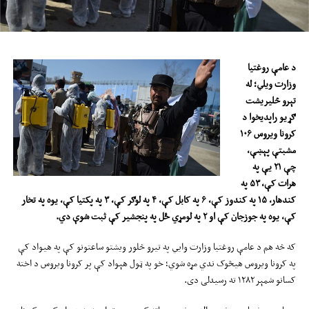
د عامې روغتیا
وزارت ویلي؛ له
تېرو څلیریشت
ګړیو راپدیخوا د
کرونا ویروس ۱۰۶
مشبتې پېښې،
چې ۲۱ یې په
هرات کې، ۵۳ په
کندهار، ۱۵ په کندوز کې، ۶ په کابل کې، ۴ په لوګر کې، ۳ په پکتیا کې، یوه په تخار
کې، یوه په جوزجان کې او ۲ په لومړي ځل په پنجشیر کې ثبت شوې دي.
که څه هم د عامې روغتیا وزارت وایي په تيرو څلور ویشتو ساعتونو کې په هیواد کې
په کرونا ویروس هیڅوک ندي مړه شوي؛ خو په ټول هېواد کې پر کرونا ویروس د اخته
کسانو شمېر ۱۲۸۲ ته رسیدلی دی.