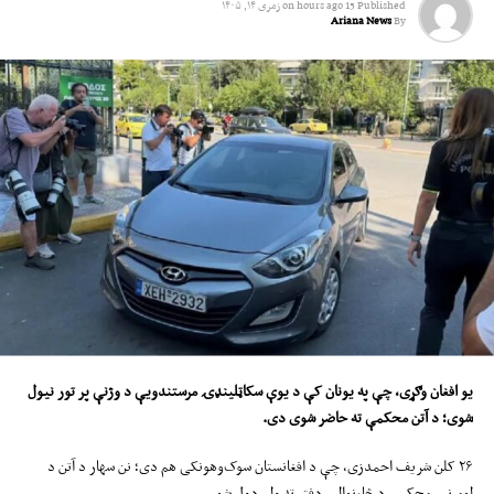
Published
15 hours ago
on
زمری ۱۴, ۱۴۰۵
Ariana News
By
یو افغان وګړی، چې په یونان کې د یوې سکاټلینډۍ مرستندویې د وژنې پر تور نیول
شوی؛ د آتن محکمې ته حاضر شوی دی
.
۲۶ کلن شریف احمدزی، چې د افغانستان سوک‌وهونکی هم دی؛ نن سهار د آتن د
لومړنۍ محکمې د څارنوالۍ دفتر ته ولېږدول شو.