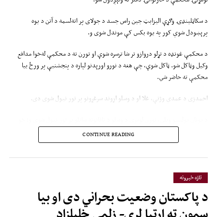
د سکاټلینډۍ وګړې الیزابټ جین راس جسد د جولای پر اته‌لسمه د آتن د یوه
پرېښودل شوي کور په یوه بکس کې موندل شوی و.
د محکمې غونډه د تړلو دروازو تر شا ترسره شوې او تورن ته د محکمې له‌خوا مدافع
وکیل وټاکل شو. ټاکل شوې، چې هغه د نورو اورېدنو لپاره د پنجشنبې پر ورځ بیا
محکمې ته حاضر شي.
احمدزی د عمدي وژنې، غلا او د وسلو اړوند سرغړونو پر تور نیول شوی دی.
د یونان پولیسو ویلي، تورن لومړی د وسلو د ناقانونه ساتلو پر تور نیول شوی و؛ خو
وروسته څارنوالۍ پرې د عمدي وژنې او غلا تورونه هم ولګول.
CONTINUE READING
څېړونکي ادعا کوي، چې نوموړي د راس له مړینې وروسته د هغې د بانکي کارتونو پر
کارولو له بانکي حسابونو څخه له ۱۰ زره یورو ډېرې پیسې ایستلې دي.
تازه خبرونه
پولیسو ویلي، تورن منلې، چې د راس جسد یې لېږدولی؛ خو د هغې وژنه ردوي.
د پاکستان وضعیت بحراني دی او بیا
د پولیسو د څرګندونو له مخې، څېړونکو هغه مهال تورن وپېژاند، چې د هغې
سمون ته اړتیا لري- زلمی خلیلزاد