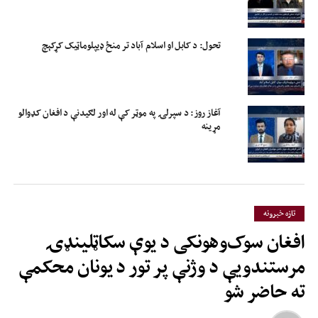
تحول: د کابل او اسلام آباد تر منځ ډیپلوماټیک کړکېچ
آغاز روز: د سپرلۍ په موټر کې له اور لګیدنې د افغان کډوالو
مړینه
تازه خبرونه
افغان سوک‌وهونکی د یوې سکاټلینډۍ
مرستندویې د وژنې پر تور د یونان محکمې
ته حاضر شو