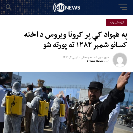
تازه خبرونه
په هېواد کې پر کرونا ویروس د اخته
کسانو شمېر ۱۲۸۲ ته پورته شو
خپور شوی
6 years مخکي
د
غویی ۴, ۱۳۹۹
توسط
Ariana News