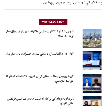
په بغلان کې د وارداتي برښنا یو مزی پرې شوی
YOU MAY LIKE
د چین د ۵ او ۱۵ کلنو پراختیايي پلانونه؛ د بريالیتوب رازونه او
نړيوال درسونه
آغاز روز: د افغانستان د سولې لپاره د خلیلزاد د نوي سفر پیل
کرونا ویروس: په افغانستان کې پر کووید ـ۱۹ د اخته کسانو له
ډېریدو اندېښنې
زیربنا: په هېواد کې پر کار او کسب د درې میاشتني قرنطین
منفي اغېزې