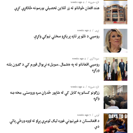
تازه خبرونه
4 weeks ago
هند افغان ځوانانو ته زر آنلاین تحصیلي بورسونه ځانګړي کړي
نړۍ
4 weeks ago
روسیې د ناټو پر تازه پرېکړو سختې نیوکې وکړې
سوداگري
4 weeks ago
روسیې افغانانو ته په «شمال ـ سویل» نړیوال فورم کې د ګډون بلنه
ورکړه
تازه خبرونه
4 weeks ago
زرګونو کسانو په کابل کې له شاپور ځدراڼ سره وروستۍ مخه ښه
وکړه
لوبی
3 weeks ago
د افغانستان د غېږنیونې غوره لیګ لومړي پړاو ته اووه ورځې پاتې
دي