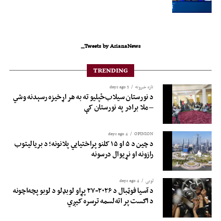
Tweets by ArianaNews_
TRENDING
تازه خبرونه
3 days ago
د نورستان سیلاب‌ځپلیو ته به هر اړخیزه رسېدنه وشي
– ملا برادر په نورستان کې
4 days ago
OPINION
د چین د ۵ او ۱۵ کلنو پراختیايي پلانونه؛ د بريالیتوب
رازونه او نړيوال درسونه
لوبی
4 days ago
د آسیا فوټبال د ۲۰۲۶-۲۷ پړاو لوبډلو د لوبو پچه‌اچونه
د اګست پر اته‌لسمه ترسره کیږي