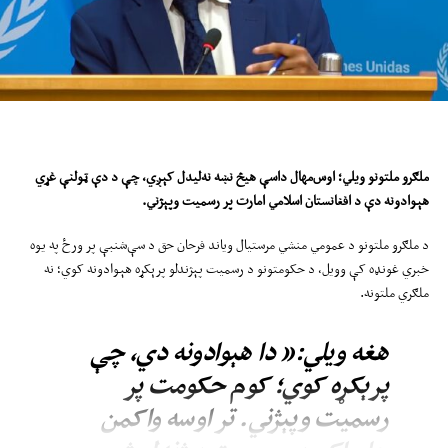
ملګرو ملتونو ویلي؛ اوس‌مهال داسې هیڅ نښه نه‌لیدل کېږي، چې د دې ټولنې غړي
هېوادونه دې د افغانستان اسلامي امارت پر رسمیت وپېژني
.
د ملګرو ملتونو د عمومي منشي مرستیال ویاند فرحان حق د سې‌شنبې پر ورځ په یوه
خبري غونډه کې وویل، د حکومتونو د رسمیت پېژندلو پرېکړه هېوادونه کوي؛ نه
ملګري ملتونه.
هغه ویلي:« دا هېوادونه دي، چې
پرېکړه کوي؛ کوم حکومت پر
رسمیت وپېژني. تر اوسه واکمن