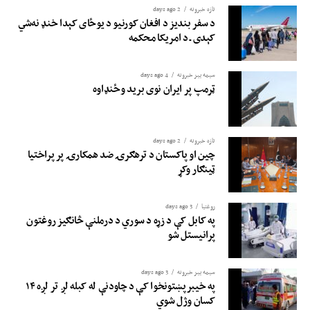
تازه خبرونه
2 days ago
د سفر بندیز د افغان کورنیو د یوځای کېدا خنډ نه‌شي
کېدی ـ د امریکا محکمه
سیمه ییز خبرونه
4 days ago
ټرمپ پر ایران نوی برید وځنډاوه
تازه خبرونه
2 days ago
چین او پاکستان د ترهګرۍ ضد همکارۍ پر پراختیا
ټینګار وکړ
روغتيا
3 days ago
په کابل کې د زړه د سوري د درملنې څانګیز روغتون
پرانیستل شو
سیمه ییز خبرونه
3 days ago
په خیبرپښتونخوا کې د چاودنې له کبله لږ تر لږه ۱۴
کسان وژل شوي