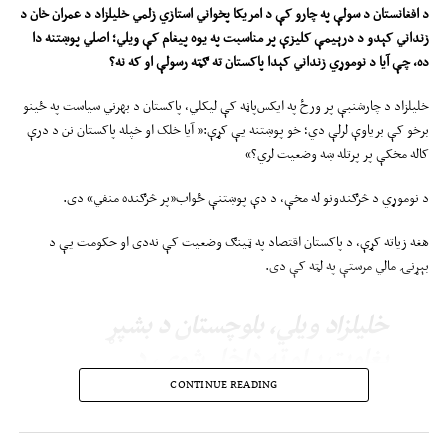
د افغانستان د سولې په چارو کې د امریکا پخواني استازي زلمي خلیلزاد د عمران خان د
زنداني کېد
و
د
درېیمې
کلیزې پ
ر
مناسبت په یوه پیغام کې ویلي
؛
اصلي پوښتنه دا
ده
،
چې
آ
یا د نوموړي زندان
ي کېدا
پاکستان
ت
ه ګټه
رسولې او
که نه
؟
خلیلزاد د چارشنبې پر ورځ په ایکس‌پاڼه کې لیکلي، پاکستان د بهرني سیاست په ځینو
برخو کې بریاوې لرلې دي؛ خو پوښتنه یې کړې:« آیا خلک او خپله پاکستان نن د درې
کاله مخکې پر پرتله ښه وضعیت لري؟»
د نوموړي د څرګندونو له مخې، د دې پوښتنې ځواب«پر څرګنده منفي» دی.
هغه زیاته کړې، د پاکستان اقتصاد په ټینګ وضعیت کې نه‌دی او حکومت یې د
بېړنۍ مالي مرستې په لټه کې دی.
خلیلزاد ویلي، بلوچستان د بشپړ
بغاوت پړاو ته داخل شوی، د
پاکستان تر ادارې لاندې کشمیر له
CONTINUE READING
تاوتریخوالي سره مخ دی او خیبر