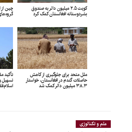
کویت ۲.۵ میلیون دالر به صندوق
چین از 
بشردوستانه افغانستان کمک کرد
گروه‌های
ملل متحد برای جلوگیری از کاهش
تأکید مق
حاصلات گندم در افغانستان، خواستار
تسهیل و
۳۸.۳ میلیون دالر کمک شد
اسلام‌قل
علم و تکنالوژی