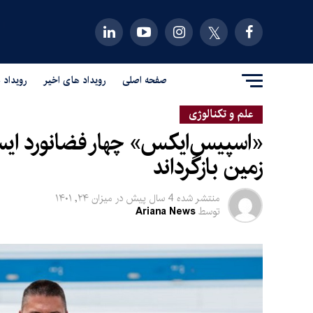
صفحه اصلی
رویداد های اخیر
رویداد 
علم و تکنالوژی
«اسپیس‌ایکس» چهار فضانورد ایست
زمین بازگرداند
منتشر شده
4 سال پیش
در
میزان ۲۴, ۱۴۰۱
توسط
Ariana News