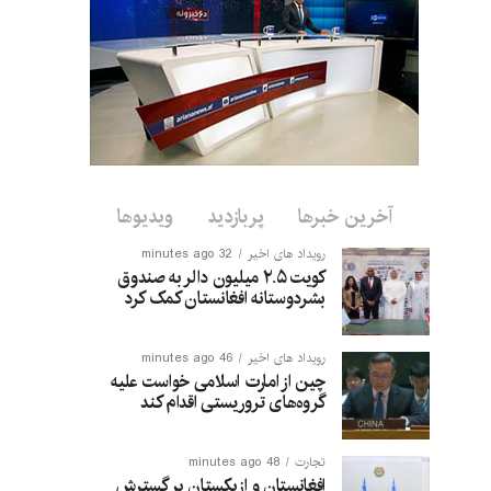
آخرین خبرها
پربازدید
ویدیوها
رویداد های اخیر
32 minutes ago
کویت ۲.۵ میلیون دالر به صندوق
بشردوستانه افغانستان کمک کرد
رویداد های اخیر
46 minutes ago
چین از امارت اسلامی خواست علیه
گروه‌های تروریستی اقدام کند
تجارت
48 minutes ago
افغانستان و ازبکستان بر گسترش