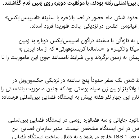
ی بین‌المللی رفته بودند، با موفقیت دوباره روی زمین قدم گذاشتند.
ز حدود شش ماه حضور در فضا بالاخره با سفینه «اسپیس‌ایکس»
 اقیانوس اطلس در نزدیکی ایالت فلوریدا فرود آمدند.
 به تازه‌گی با سفینه دراگون اسپیس‌ایکس دوباره به زمین
 واتکینز» و «سامانتا کریستوفورتی» که از ماه اپریل به
ز پیش به زمین برگردند ولی شرایط نامساعد جوی این ماموریت را تا
 گذاشتن یک سفر حدوداً پنج ساعته در نزدیکی جکسون‌ویل در
ا واتکینز اولین زن سیاه پوستی بود که چنین ماموریت بلندمدتی را
 این چهار نفر هفته پیش به ایستگاه فضایی بین‌المللی فرستاده
ورد جاپانی و سه فضانورد روسی در ایستگاه فضایی بین‌المللی
ن روس در این ایستگاه مشخص نیست. مدیر سازمان فضایی این
کشور قبلاً گفته بود که روسیه از سال ۲۰۲۴ به بعد از ISS خارج می‌شود و به دنبال ساخت ایستگاه فضایی