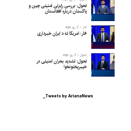
تحول: بررسی رایزنی امنیتی چین و
پاکستان درباره افغانستان
څار
2 روز ago
څار: امریکا ته د ایران خبرداری
تحول
3 روز ago
تحول: تشدید بحران امنیتی در
خیبرپختونخوا
Tweets by ArianaNews_