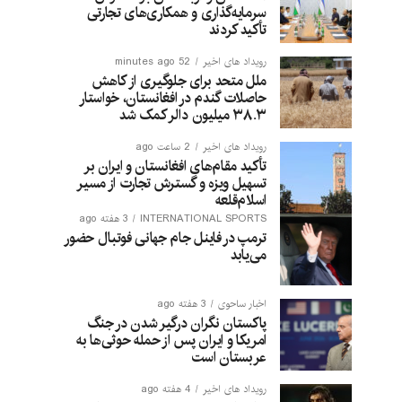
سرمایه‌گذاری و همکاری‌های تجارتی
تأکید کردند
رویداد های اخیر
52 minutes ago
ملل متحد برای جلوگیری از کاهش
حاصلات گندم در افغانستان، خواستار
۳۸.۳ میلیون دالر کمک شد
رویداد های اخیر
2 ساعت ago
تأکید مقام‌های افغانستان و ایران بر
تسهیل ویزه و گسترش تجارت از مسیر
اسلام‌قلعه
INTERNATIONAL SPORTS
3 هفته ago
ترمپ در فاینل جام جهانی فوتبال حضور
می‌یابد
اخبار ساحوی
3 هفته ago
پاکستان نگران درگیر شدن در جنگ
امریکا و ایران پس از حمله حوثی‌ها به
عربستان است
رویداد های اخیر
4 هفته ago