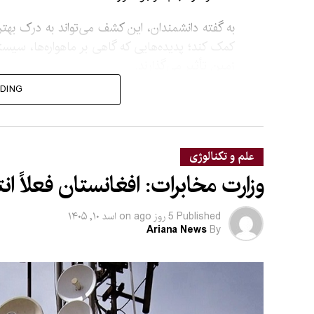
به گفته دانشمندان، این کشف می‌تواند به درک بهت
زمین تأثیر می‌گذارند.
DING
محققان این کشف را گامی مهم در شناخت خورشید دان
زیبایی چشمگیری نیز دارند و یادآور آثار هنری ما
هوکوسای هستند.
علم و تکنالوژی
وزارت مخابرات: افغانستان فعلاً ان
Published
5 روز ago
on
اسد ۱۰, ۱۴۰۵
Ariana News
By