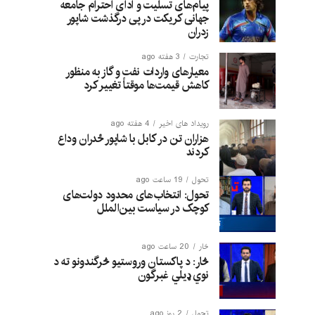
پیام‌های تسلیت و ادای احترام جامعه
جهانی کریکت در پی درگذشت شاپور
زدران
تجارت
3 هفته ago
معیارهای واردات نفت و گاز به منظور
کاهش قیمت‌ها موقتاً تغییر کرد
رویداد های اخیر
4 هفته ago
هزاران تن در کابل با شاپور ځدران وداع
کردند
تحول
19 ساعت ago
تحول: انتخاب‌های محدود دولت‌های
کوچک در سیاست بین‌الملل
څار
20 ساعت ago
څار: د پاکستان وروستیو څرگندونو ته د
نوي ډیلي غبرگون
تحول
2 روز ago