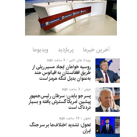
آخرین خبرها
پربازدید
ویدیوها
رویداد های اخیر
3 ساعت ago
روسیه خواهان ایجاد مسیر ریلی از
طریق افغانستان به اقیانوس هند
به‌عنوان بدیل تنگه هرمز است
جهان
3 ساعت ago
پسر جو بایدن: سرطان رئیس‌جمهور
پیشین امریکا گسترش یافته و بسیار
دردناک است
تحول
15 ساعت ago
تحول: تشدید اختلاف‌ها بر سر جنگ
ایران