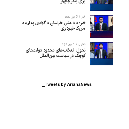
برای بندر چابهار
څار
3 روز ago
څار: د داعش خراسان د ګواښ په اړه د
امریکا خبرداری
تحول
4 روز ago
تحول: انتخاب‌های محدود دولت‌های
کوچک در سیاست بین‌الملل
Tweets by ArianaNews_