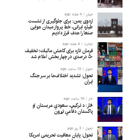
جهان
4 هفته ago
اردوی یمن: برای جلوگیری از نشست
طیاره ایرانی، خط پرواز میدان هوایی
صنعا را هدف قرار دادیم
تجارت
4 هفته ago
فرمان تازه برای کاهش مالیات؛ تخفیف
۵۰ درصدی در چهار بخش اعلام شد
تحول
15 ساعت ago
تحول: تشدید اختلاف‌ها بر سر جنگ
ایران
څار
16 ساعت ago
څار: د ترکیې، سعودي عربستان او
پاکستان دفاعي تړون
تحول
3 روز ago
تحول: پایان معافیت تحریمی امریکا