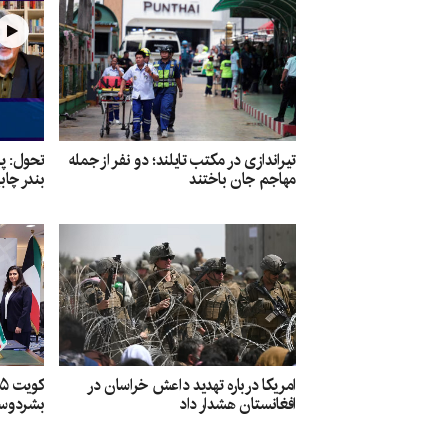
تیراندازی در مکتب تایلند؛ دو نفر از جمله
تحول: پا
مهاجم جان باختند
بندر چابه
امریکا درباره تهدید داعش خراسان در
افغانستان هشدار داد
بشردوست