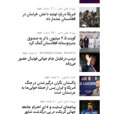
رویداد های اخیر
17 ساعت ago
امریکا درباره تهدید داعش خراسان در
افغانستان هشدار داد
رویداد های اخیر
18 ساعت ago
کویت ۲.۵ میلیون دالر به صندوق
بشردوستانه افغانستان کمک کرد
INTERNATIONAL SPORTS
3 هفته ago
ترمپ در فاینل جام جهانی فوتبال حضور
می‌یابد
اخبار ساحوی
3 هفته ago
پاکستان نگران درگیر شدن در جنگ
امریکا و ایران پس از حمله حوثی‌ها به
عربستان است
رویداد های اخیر
4 هفته ago
پیام‌های تسلیت و ادای احترام جامعه
جهانی کریکت در پی درگذشت شاپور