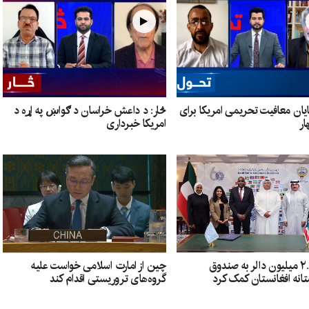
یان معافیت تحریمی امریکا برای
څار: د داعش خراسان د ګواښ په اړه د
ار
امریکا خبرداری
چین از امارت اسلامی خواست علیه
کویت ۲.۵ میلیون دالر به صندوق
گروه‌های تروریستی اقدام کند
انه افغانستان کمک کرد