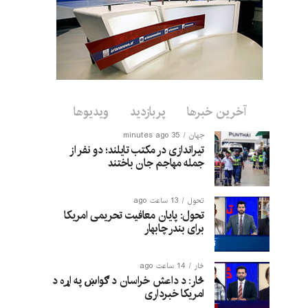
آخرین خبرها
پربازدید
ویدیوها
جهان
35 minutes ago
تیراندازی در مکتب تایلند؛ دو نفر از
جمله مهاجم جان باختند
تحول
13 ساعت ago
تحول: پایان معافیت تحریمی امریکا
برای بندر چابهار
څار
14 ساعت ago
څار: د داعش خراسان د ګواښ په اړه د
امریکا خبرداری