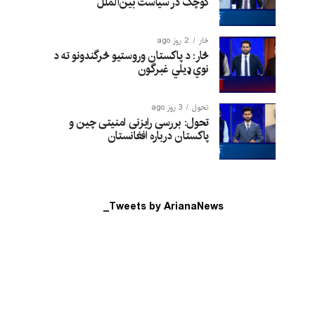
کوچک در سیاست بین‌الملل
څار
2 روز ago
څار: د پاکستان وروستیو څرگندونو ته د
نوي ډیلي غبرگون
تحول
3 روز ago
تحول: بررسی رایزنی امنیتی چین و
پاکستان درباره افغانستان
Tweets by ArianaNews_