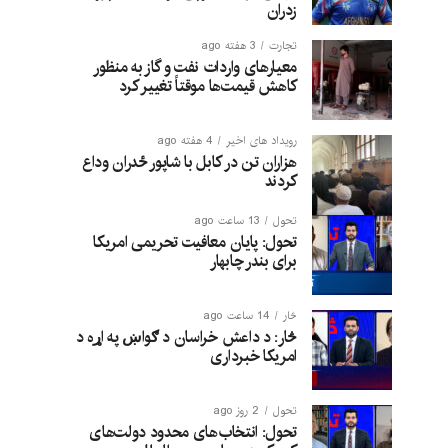
زدران
تجارت
3 هفته ago
معیارهای واردات نفت و گاز به منظور
کاهش قیمت‌ها موقتاً تغییر کرد
رویداد های اخیر
4 هفته ago
هزاران تن در کابل با شاپور ځدران وداع
کردند
تحول
13 ساعت ago
تحول: پایان معافیت تحریمی امریکا
برای بندر چابهار
څار
14 ساعت ago
څار: د داعش خراسان د ګواښ په اړه د
امریکا خبرداری
تحول
2 روز ago
تحول: انتخاب‌های محدود دولت‌های