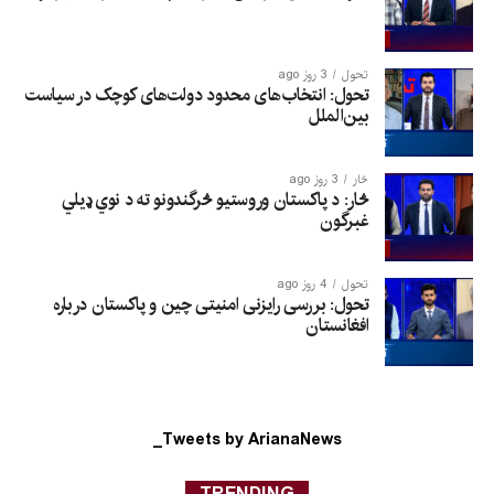
تحول
3 روز ago
تحول: انتخاب‌های محدود دولت‌های کوچک در سیاست
بین‌الملل
څار
3 روز ago
څار: د پاکستان وروستیو څرگندونو ته د نوي ډیلي
غبرگون
تحول
4 روز ago
تحول: بررسی رایزنی امنیتی چین و پاکستان درباره
افغانستان
Tweets by ArianaNews_