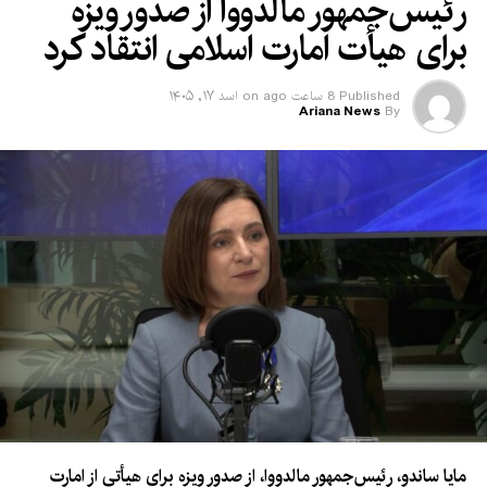
رئیس‌جمهور مالدووا از صدور ویزه
برای هیأت امارت اسلامی انتقاد کرد
Published
8 ساعت ago
on
اسد ۱۷, ۱۴۰۵
Ariana News
By
مایا ساندو، رئیس‌جمهور مالدووا، از صدور ویزه برای هیأتی از امارت