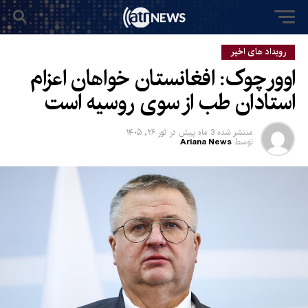
رویداد های اخیر
اوورچوک: افغانستان خواهان اعزام
استادان طب از سوی روسیه است
منتشر شده
3 ماه پیش
در
ثور ۲۶, ۱۴۰۵
توسط
Ariana News