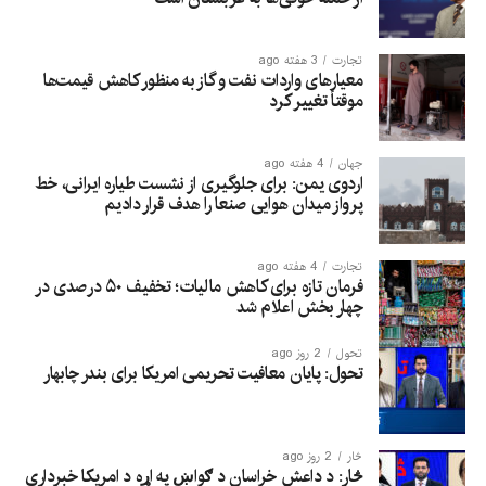
تجارت
3 هفته ago
معیارهای واردات نفت و گاز به منظور کاهش قیمت‌ها
موقتاً تغییر کرد
جهان
4 هفته ago
اردوی یمن: برای جلوگیری از نشست طیاره ایرانی، خط
پرواز میدان هوایی صنعا را هدف قرار دادیم
تجارت
4 هفته ago
فرمان تازه برای کاهش مالیات؛ تخفیف ۵۰ درصدی در
چهار بخش اعلام شد
تحول
2 روز ago
تحول: پایان معافیت تحریمی امریکا برای بندر چابهار
څار
2 روز ago
څار: د داعش خراسان د ګواښ په اړه د امریکا خبرداری