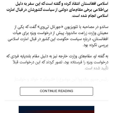
اسلامی افغانستان انتقاد کرده و گفته است که این سفر به دلیل
بی‌اطلاعی برخی مقام‌های دولتی از سیاست کشورشان در قبال امارت
اسلامی انجام شده است.
ساندو در مصاحبه با تلویزیون «جورنال تی‌وی» گفت که یکی از
معینان وزارت زراعت مالدووا، پیش از درخواست ویزه برای هیأت
افغانستان، درباره سیاست حکومت این کشور در قبال امارت اسلامی
بررسی نکرده بود.
به گفته او، مقام‌های وزارت خارجه نیز به دلیل مقام بلندپایه فردی که
درخواست ویزه را فرستاده بود، تصور کردند که این درخواست قبلاً
تأیید شده است.
رئیس‌جمهور مالدووا این موضوع را «شرم‌آور» خواند و خواستار
برخورد انضباطی با مسئولان این تصمیم شد.
CONTINUE READING
ساندو گفت: «براساس اطلاعاتی که در اختیار دارم، یکی از معینان
وزارت زراعت بررسی نکرده بود که سیاست جمهوری مالدووا در قبال
رژیم افغانستان چیست. این موضوع عجیب است.»