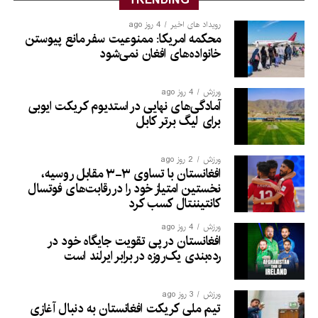
TRENDING
رویداد های اخیر
4 روز ago
محکمه امریکا: ممنوعیت سفر مانع پیوستن
خانواده‌های افغان نمی‌شود
ورزش
4 روز ago
آمادگی‌های نهایی در استدیوم کریکت ایوبی
برای لیگ برتر کابل
ورزش
2 روز ago
افغانستان با تساوی ۳-۳ مقابل روسیه،
نخستین امتیاز خود را در رقابت‌های فوتسال
کانتیننتال کسب کرد
ورزش
4 روز ago
افغانستان در پی تقویت جایگاه خود در
رده‌بندی یک‌روزه در برابر ایرلند است
ورزش
3 روز ago
تیم ملی کریکت افغانستان به دنبال آغازی