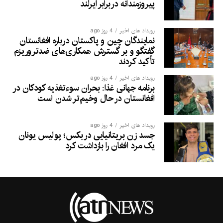
پیروزمندانه دربرابر ایرلند
رویداد های اخیر
4 روز ago
نمایندگان چین و پاکستان درباره افغانستان
گفتگو و بر گسترش همکاری‌های ضدتروریزم
تأکید کردند
رویداد های اخیر
4 روز ago
برنامه جهانی غذا: بحران سوءتغذیه کودکان در
افغانستان در حال وخیم‌تر شدن است
رویداد های اخیر
4 روز ago
جسد زن بریتانیایی در بکس؛ پولیس یونان
یک مرد افغان را بازداشت کرد