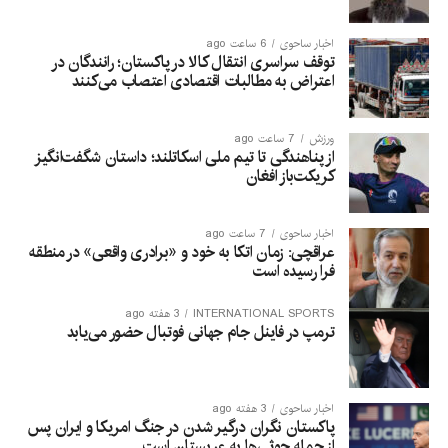
اخبار ساحوی
6 ساعت ago
توقف سراسری انتقال کالا در پاکستان؛ رانندگان در
اعتراض به مطالبات اقتصادی اعتصاب می‌کنند
ورزش
7 ساعت ago
از پناهندگی تا تیم ملی اسکاتلند؛ داستان شگفت‌انگیز
کریکت‌باز افغان
اخبار ساحوی
7 ساعت ago
عراقچی: زمان اتکا به خود و «برادری واقعی» در منطقه
فرا رسیده است
INTERNATIONAL SPORTS
3 هفته ago
ترمپ در فاینل جام جهانی فوتبال حضور می‌یابد
اخبار ساحوی
3 هفته ago
پاکستان نگران درگیر شدن در جنگ امریکا و ایران پس
از حمله حوثی‌ها به عربستان است