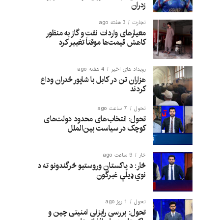
زدران
تجارت
3 هفته ago
معیارهای واردات نفت و گاز به منظور
کاهش قیمت‌ها موقتاً تغییر کرد
رویداد های اخیر
4 هفته ago
هزاران تن در کابل با شاپور ځدران وداع
کردند
تحول
7 ساعت ago
تحول: انتخاب‌های محدود دولت‌های
کوچک در سیاست بین‌الملل
څار
9 ساعت ago
څار: د پاکستان وروستیو څرگندونو ته د
نوي ډیلي غبرگون
تحول
1 روز ago
تحول: بررسی رایزنی امنیتی چین و