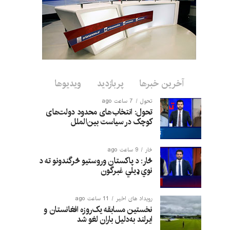
آخرین خبرها
پربازدید
ویدیوها
تحول
7 ساعت ago
تحول: انتخاب‌های محدود دولت‌های
کوچک در سیاست بین‌الملل
څار
9 ساعت ago
څار: د پاکستان وروستیو څرگندونو ته د
نوي ډیلي غبرگون
رویداد های اخیر
11 ساعت ago
نخستین مسابقه یک‌روزه افغانستان و
ایرلند به‌دلیل باران لغو شد