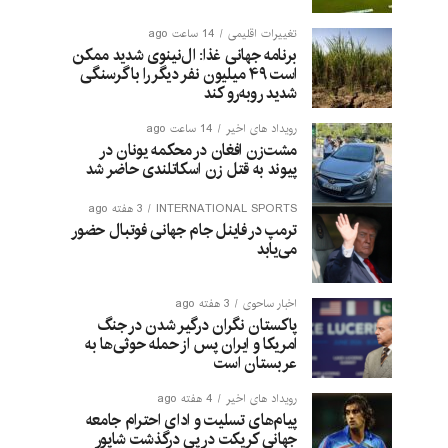
تغییرات اقلیمی
14 ساعت ago
برنامه جهانی غذا: ال‌نینوی شدید ممکن
است ۴۹ میلیون نفر دیگر را با گرسنگی
شدید روبه‌رو کند
رویداد های اخیر
14 ساعت ago
مشت‌زن افغان در محکمه یونان در
پیوند به قتل زن اسکاتلندی حاضر شد
INTERNATIONAL SPORTS
3 هفته ago
ترمپ در فاینل جام جهانی فوتبال حضور
می‌یابد
اخبار ساحوی
3 هفته ago
پاکستان نگران درگیر شدن در جنگ
امریکا و ایران پس از حمله حوثی‌ها به
عربستان است
رویداد های اخیر
4 هفته ago
پیام‌های تسلیت و ادای احترام جامعه
جهانی کریکت در پی درگذشت شاپور