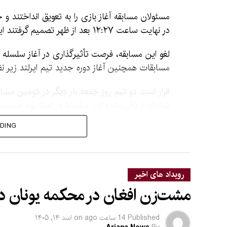
در نهایت ساعت ۱۲:۲۷ بعد از ظهر تصمیم گرفتند این دیدار را لغو کنند.
لغو این مسابقه، فرصت تأثیرگذاری در آغاز سلسله رق
مسابقات همچنین آغاز دوره جدید تیم ایرلند زیر 
قرار است دو تیم روز جمعه بار دیگر در دومین مس
سه دیدار باقی‌مانده این سلسله در استدیوم استورم
DING
رقابت‌های یک‌روزه افغان
شبکه تلویزیونی آریان
م
رویداد های اخیر
مشت‌زن افغان در محکمه یونان در
این نسخه از نظر نگارشی، املایی و سبک خبری روا
Published
14 ساعت ago
on
اسد ۱۴, ۱۴۰۵