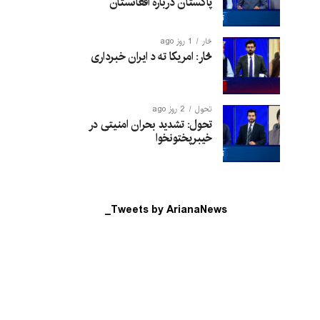
پاکستان درباره افغانستان
څار
1 روز ago
څار: امریکا ته د ایران خبرداری
تحول
2 روز ago
تحول: تشدید بحران امنیتی در
خیبرپختونخوا
Tweets by ArianaNews_