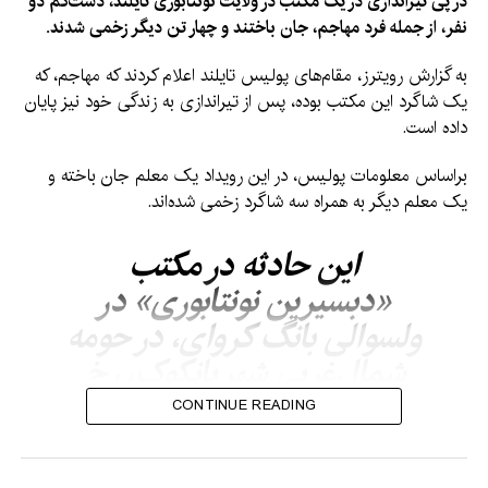
در پی تیراندازی در یک مکتب در ولایت نونتابوری تایلند، دست‌کم دو
نفر، از جمله فرد مهاجم، جان باختند و چهار تن دیگر زخمی شدند.
به گزارش رویترز، مقام‌های پولیس تایلند اعلام کردند که مهاجم، که
یک شاگرد این مکتب بوده، پس از تیراندازی به زندگی خود نیز پایان
داده است.
براساس معلومات پولیس، در این رویداد یک معلم جان باخته و
یک معلم دیگر به همراه سه شاگرد زخمی شده‌اند.
این حادثه در مکتب
«دبسیرین نونتابوری» در
ولسوالی بانگ کروای، در حومه
شمال‌غربی شهر بانکوک، رخ
داده است. تصاویر منتشرشده
CONTINUE READING
از محل رویداد، خروج
شاگردان از مکتب و حضور