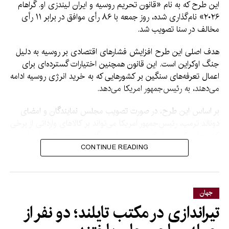
این طرح که به نام «قانون تحریم روسیه و ایران لیندزی او. گراهام
۲۰۲۶» نام‌گذاری شده، روز جمعه با ۸۶ رأی موافق در برابر ۱۱ رأی
مخالف در سنا تصویب شد.
هدف اصلی این طرح افزایش فشارهای اقتصادی بر روسیه به دلیل
جنگ اوکراین است. این قانون همچنین اختیارات گسترده‌ای برای
اعمال تعرفه‌های سنگین بر کشورهایی که به خرید انرژی روسیه ادامه
می‌دهند، به رئیس‌جمهور امریکا می‌دهد.
بر اساس این طرح، در صورت تصویب مجلس نمایندگان و امضای
دونالد ترمپ، رئیس‌جمهور امریکا می‌تواند بر کالاهای وارداتی از برخی
کشورهایی که مصرف‌کننده عمده نفت و گاز روسیه هستند، تا ۱۰۰
درصد تعرفه وضع کند.
CONTINUE READING
هند، جاپان و شماری از
کشورهای اروپایی از جمله
جهان
کشورهایی هستند که ممکن
تیراندازی در مکتب تایلند؛ دو نفر از
است تحت تأثیر این تعرفه‌ها