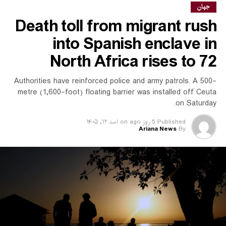
گسترده نیروهای کمکی و
جهان
Death toll from migrant rush
آمبولانس‌ها را نشان می‌دهد.
into Spanish enclave in
North Africa rises to 72
بر بنیاد آمار مقام‌های محلی، این مکتب در سال آموزشی ۲۰۲۵ حدود
سه هزار و ۱۰۰ شاگرد و ۱۴۷ معلم داشته است.
Authorities have reinforced police and army patrols. A 500-
metre (1,600-foot) floating barrier was installed off Ceuta
این رویداد چند ماه پس از حادثه مشابهی در جنوب تایلند رخ
on Saturday.
می‌دهد؛ جایی که در ماه فبروری یک معلم در تیراندازی داخل یک
مکتب کشته و یک شاگرد زخمی شده بود.
Published
5 روز ago
on
اسد ۱۲, ۱۴۰۵
Ariana News
By