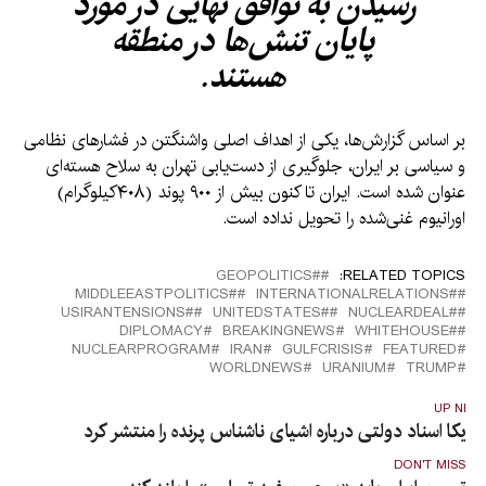
رسیدن به توافق نهایی در مورد
پایان تنش‌ها در منطقه
هستند.
بر اساس گزارش‌ها، یکی از اهداف اصلی واشنگتن در فشارهای نظامی
و سیاسی بر ایران، جلوگیری از دست‌یابی تهران به سلاح هسته‌ای
عنوان شده است. ایران تا کنون بیش از ۹۰۰ پوند (۴۰۸کیلوگرام)
اورانیوم غنی‌شده را تحویل نداده است.
#GEOPOLITICS
RELATED TOPICS:
#MIDDLEEASTPOLITICS
#INTERNATIONALRELATIONS
#USIRANTENSIONS
#UNITEDSTATES
#NUCLEARDEAL
DIPLOMACY
BREAKINGNEWS
#WHITEHOUSE
NUCLEARPROGRAM
IRAN
GULFCRISIS
FEATURED
WORLDNEWS
URANIUM
TRUMP
UP NEX
مریکا اسناد دولتی درباره اشیای ناشناس پرنده را منتشر کرد
DON'T MISS