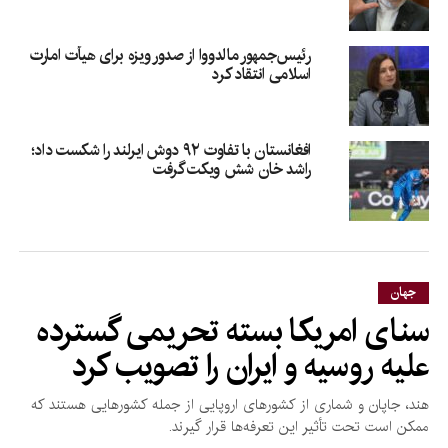
رئیس‌جمهور مالدووا از صدور ویزه برای هیأت امارت
اسلامی انتقاد کرد
افغانستان با تفاوت ۹۲ دوش ایرلند را شکست داد؛
راشد خان شش ویکت گرفت
جهان
سنای امریکا بسته تحریمی گسترده
علیه روسیه و ایران را تصویب کرد
هند، جاپان و شماری از کشورهای اروپایی از جمله کشورهایی هستند که
ممکن است تحت تأثیر این تعرفه‌ها قرار گیرند.