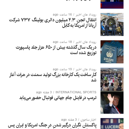
رویداد های اخیر
16 ساعت ago
انتقال انجن ۲.۳ میلیون دالری بوئینگ ۷۳۷ شرکت
آریانا از امریکا به کابل
رویداد های اخیر
18 ساعت ago
در یک سال گذشته بیش از ۶۵۰ هزار جلد پاسپورت
توزیع شده است
رویداد های اخیر
19 ساعت ago
کار ساخت یک کارخانه بزرگ تولید سمنت در هرات آغاز
شد
INTERNATIONAL SPORTS
3 هفته ago
ترمپ در فاینل جام جهانی فوتبال حضور می‌یابد
اخبار ساحوی
3 هفته ago
پاکستان نگران درگیر شدن در جنگ امریکا و ایران پس