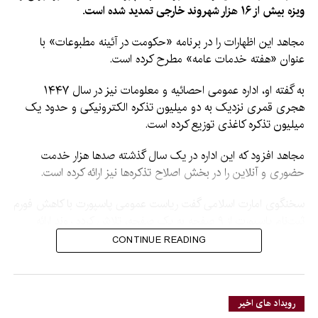
ویزه بیش از ۱۶ هزار شهروند خارجی تمدید شده است.
مجاهد این اظهارات را در برنامه «حکومت در آئینه مطبوعات» با
عنوان «هفته خدمات عامه» مطرح کرده است.
به گفته او، اداره عمومی احصائیه و معلومات نیز در سال ۱۴۴۷
هجری قمری نزدیک به دو میلیون تذکره الکترونیکی و حدود یک
میلیون تذکره کاغذی توزیع کرده است.
مجاهد افزود که این اداره در یک سال گذشته صدها هزار خدمت
حضوری و آنلاین را در بخش اصلاح تذکره‌ها نیز ارائه کرده است.
سخنگوی امارت اسلامی گفت ریاست عمومی پاسپورت با کاهش فورم
ثبت‌نام پاسپورت از ۹ صفحه به یک صفحه، تلاش کرده روند ارائه
خدمات را سریع‌تر و آسان‌تر کند.
CONTINUE READING
او همچنین از گسترش خدمات شرکت دولتی «افغان پست» خبر
داد و گفت این شرکت در یک سال گذشته بیش از پنج میلیون
مراسله داخلی را انتقال داده است.
رویداد های اخیر