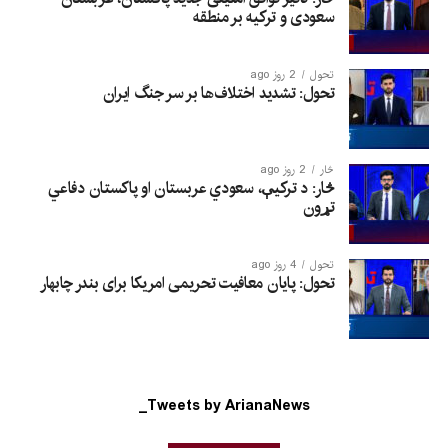
سعودی و ترکیه بر منطقه
تحول
2 روز ago
تحول: تشدید اختلاف‌ها بر سر جنگ ایران
څار
2 روز ago
څار: د ترکیې، سعودي عربستان او پاکستان دفاعي
تړون
تحول
4 روز ago
تحول: پایان معافیت تحریمی امریکا برای بندر چابهار
Tweets by ArianaNews_