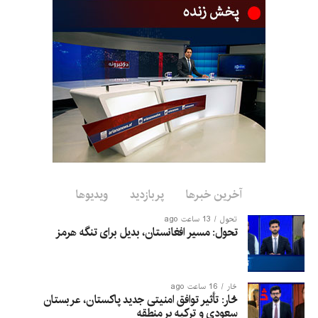
پروژه سمنت هرات از پروژه‌های بزرگ صنعتی کشور به شمار می‌رود
که مردم این ولایت سال‌ها در انتظار آغاز استخراج و تولید سمنت از
آن بوده‌اند.
این پروژه در حدود ۳۰ کیلومتری غرب شهر هرات، در ولسوالی
زنده‌جان موقعیت دارد.
آخرین خبرها
پربازدید
ویدیوها
تحول
13 ساعت ago
تحول: مسیر افغانستان، بدیل برای تنگه هرمز
څار
16 ساعت ago
څار: تأثیر توافق امنیتی جدید پاکستان، عربستان
سعودی و ترکیه بر منطقه