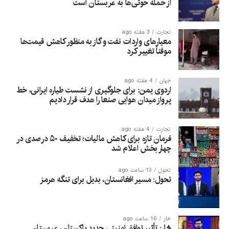
از حمله حوثی‌ها به عربستان است
تجارت
3 هفته ago
معیارهای واردات نفت و گاز به منظور کاهش قیمت‌ها
موقتاً تغییر کرد
جهان
4 هفته ago
اردوی یمن: برای جلوگیری از نشست طیاره ایرانی، خط
پرواز میدان هوایی صنعا را هدف قرار دادیم
تجارت
4 هفته ago
فرمان تازه برای کاهش مالیات؛ تخفیف ۵۰ درصدی در
چهار بخش اعلام شد
تحول
13 ساعت ago
تحول: مسیر افغانستان، بدیل برای تنگه هرمز
څار
16 ساعت ago
څار: تأثیر توافق امنیتی جدید پاکستان، عربستان