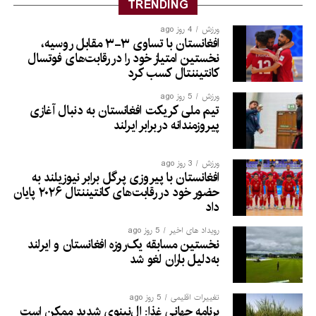
TRENDING
ورزش
4 روز ago
افغانستان با تساوی ۳-۳ مقابل روسیه،
نخستین امتیاز خود را در رقابت‌های فوتسال
کانتیننتال کسب کرد
ورزش
5 روز ago
تیم ملی کریکت افغانستان به دنبال آغازی
پیروزمندانه دربرابر ایرلند
ورزش
3 روز ago
افغانستان با پیروزی پرگل برابر نیوزیلند به
حضور خود در رقابت‌های کانتیننتال ۲۰۲۶ پایان
داد
رویداد های اخیر
5 روز ago
نخستین مسابقه یک‌روزه افغانستان و ایرلند
به‌دلیل باران لغو شد
تغییرات اقلیمی
5 روز ago
برنامه جهانی غذا: ال‌نینوی شدید ممکن است