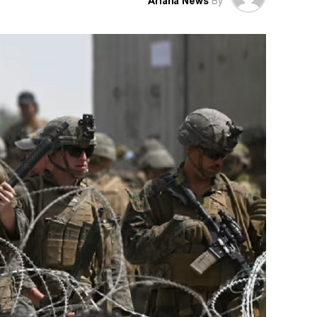
Ariana News
By