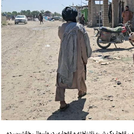
پی انفجار یک شیء ناشناخته و انفجاری در ولسوالی خانشین، دو