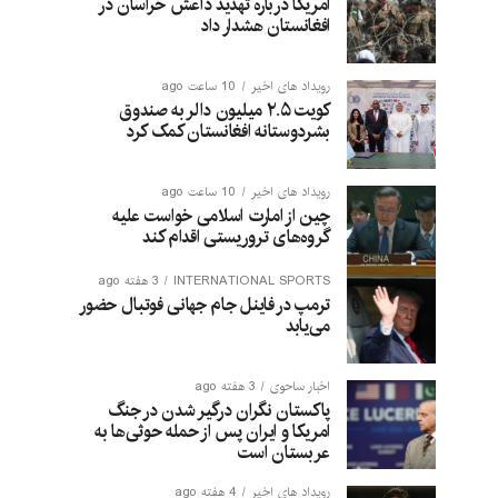
امریکا درباره تهدید داعش خراسان در
افغانستان هشدار داد
رویداد های اخیر
10 ساعت ago
کویت ۲.۵ میلیون دالر به صندوق
بشردوستانه افغانستان کمک کرد
رویداد های اخیر
10 ساعت ago
چین از امارت اسلامی خواست علیه
گروه‌های تروریستی اقدام کند
INTERNATIONAL SPORTS
3 هفته ago
ترمپ در فاینل جام جهانی فوتبال حضور
می‌یابد
اخبار ساحوی
3 هفته ago
پاکستان نگران درگیر شدن در جنگ
امریکا و ایران پس از حمله حوثی‌ها به
عربستان است
رویداد های اخیر
4 هفته ago