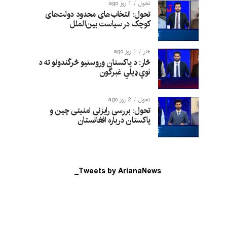
تحول
1 روز ago
تحول: انتخاب‌های محدود دولت‌های
کوچک در سیاست بین‌الملل
څار
1 روز ago
څار: د پاکستان وروستیو څرگندونو ته د
نوي ډیلي غبرگون
تحول
2 روز ago
تحول: بررسی رایزنی امنیتی چین و
پاکستان درباره افغانستان
Tweets by ArianaNews_