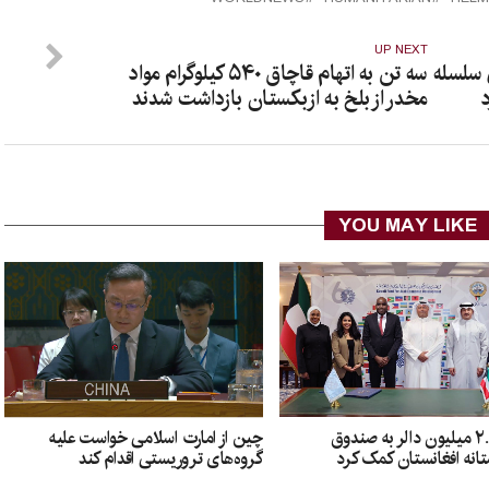
UP NEXT
 سلسله
سه تن به اتهام قاچاق ۵۴۰ کیلوگرام مواد
د
مخدر از بلخ به ازبکستان بازداشت شدند
YOU MAY LIKE
چین از امارت اسلامی خواست علیه
کویت ۲.۵ میلیون دالر به صندوق
گروه‌های تروریستی اقدام کند
انه افغانستان کمک کرد