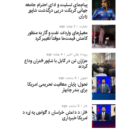
پیام‌های تسلیت و ادای احترام جامعه
جهانی کریکت در پی درگذشت شاپور
زدران
تجارت
3 هفته ago
معیارهای واردات نفت و گاز به منظور
کاهش قیمت‌ها موقتاً تغییر کرد
رویداد های اخیر
4 هفته ago
هزاران تن در کابل با شاپور ځدران وداع
کردند
تحول
4 ساعت ago
تحول: پایان معافیت تحریمی امریکا
برای بندر چابهار
څار
6 ساعت ago
څار: د داعش خراسان د ګواښ په اړه د
امریکا خبرداری