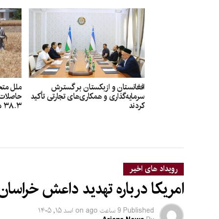
افغانستان و ازبکستان بر گسترش
ملل متح
سرمایه‌گذاری و همکاری‌های تجارتی تأکید
حاصلات گ
کردند
۳۸.۳ میلیون دالر کمک شد
رویداد های اخیر
امریکا درباره تهدید داعش خراسان
Published
9 ساعت ago
on
اسد ۱۵, ۱۴۰۵