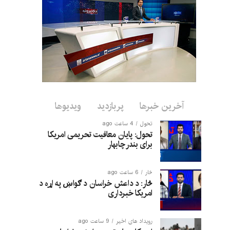
آخرین خبرها
پربازدید
ویدیوها
تحول
4 ساعت ago
تحول: پایان معافیت تحریمی امریکا
برای بندر چابهار
څار
6 ساعت ago
څار: د داعش خراسان د ګواښ په اړه د
امریکا خبرداری
رویداد های اخیر
9 ساعت ago