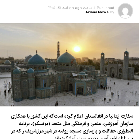
هرات و گذرگاه مرزی اسلام‌قلعه از مهم‌ترین مسیرهای تجارتی میان
Published
4 ساعت ago
on
اسد ۱۵, ۱۴۰۵
افغانستان و ایران به شمار می‌روند و بخش قابل توجهی از مبادلات
Ariana News
By
تجارتی دو کشور از این مسیر انجام می‌شود.
سفارت ایتالیا در افغانستان اعلام کرده است که این کشور با همکاری
سازمان آموزشی، علمی و فرهنگی ملل متحد (یونسکو)، برنامه
اضطراری حفاظت و بازسازی مسجد روضه در شهر مزارشریف را که در
پی زلزله اخیر آسیب دیده است، آغاز کرده‌اند.