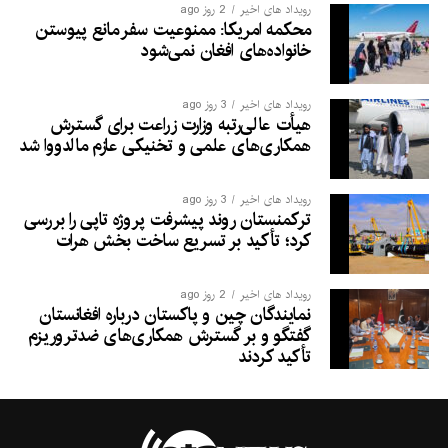
رویداد های اخیر
2 روز ago
محکمه امریکا: ممنوعیت سفر مانع پیوستن
خانواده‌های افغان نمی‌شود
رویداد های اخیر
3 روز ago
هیأت عالی‌رتبه وزارت زراعت برای گسترش
همکاری‌های علمی و تخنیکی عازم مالدووا شد
رویداد های اخیر
3 روز ago
ترکمنستان روند پیشرفت پروژه تاپی را بررسی
کرد؛ تأکید بر تسریع ساخت بخش هرات
رویداد های اخیر
2 روز ago
نمایندگان چین و پاکستان درباره افغانستان
گفتگو و بر گسترش همکاری‌های ضدتروریزم
تأکید کردند