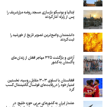
ایتالیا و یونسکو بازسازی مسجد روضه مزارشریف را
پس از زلزله آغاز کردند
دانشمندان واضح‌ترین تصویر تاریخ از خورشید را
ثبت کردند
آزادی و بازگشت ۳۲۵ مهاجر افغان از زندان‌های
پاکستان به کشور
افغانستان با تساوی ۳-۳ مقابل روسیه، نخستین
امتیاز خود را در رقابت‌های فوتسال کانتیننتال کسب
کرد
هشدار ایران به کشورهای عربی حوزه خلیج: در