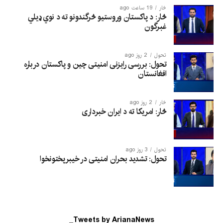
څار
19 ساعت ago
څار: د پاکستان وروستیو څرگندونو ته د نوي ډیلي
غبرگون
تحول
2 روز ago
تحول: بررسی رایزنی امنیتی چین و پاکستان درباره
افغانستان
څار
2 روز ago
څار: امریکا ته د ایران خبرداری
تحول
3 روز ago
تحول: تشدید بحران امنیتی در خیبرپختونخوا
Tweets by ArianaNews_