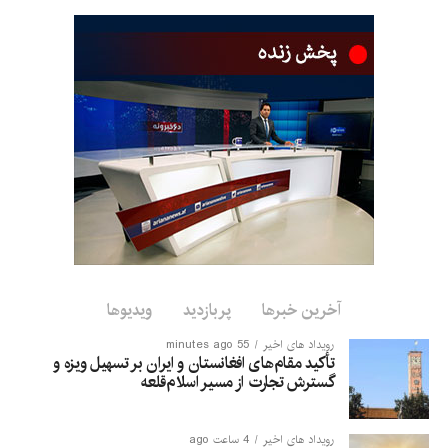
کشور بازگشته‌اند.
این وزارت افزوده است که افراد برگشت‌کننده پس از ثبت در
آمریت‌های انتقالات و دریافت کمک از سوی نهادهای همکار، به
مناطق اصلی شان منتقل شده‌اند.
در ماه‌های اخیر، شمار زیادی از مهاجرین افغان در پاکستان به دلیل
نداشتن اسناد قانونی اقامت یا مشکلات مربوط به وضعیت مهاجرت،
بازداشت و سپس به افغانستان برگشت داده شده‌اند.
آخرین خبرها
پربازدید
ویدیوها
رویداد های اخیر
55 minutes ago
تأکید مقام‌های افغانستان و ایران بر تسهیل ویزه و
گسترش تجارت از مسیر اسلام‌قلعه
رویداد های اخیر
4 ساعت ago