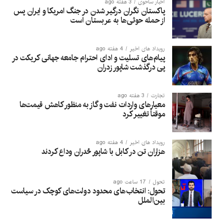
اخبار ساحوی
3 هفته ago
پاکستان نگران درگیر شدن در جنگ امریکا و ایران پس
از حمله حوثی‌ها به عربستان است
رویداد های اخیر
4 هفته ago
پیام‌های تسلیت و ادای احترام جامعه جهانی کریکت در
پی درگذشت شاپور زدران
تجارت
3 هفته ago
معیارهای واردات نفت و گاز به منظور کاهش قیمت‌ها
موقتاً تغییر کرد
رویداد های اخیر
4 هفته ago
هزاران تن در کابل با شاپور ځدران وداع کردند
تحول
17 ساعت ago
تحول: انتخاب‌های محدود دولت‌های کوچک در سیاست
بین‌الملل