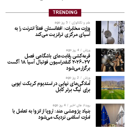
TRENDING
علم و تکنالوژی
5 روز ago
وزارت مخابرات: افغانستان فعلاً انترنت را به
آسیای مرکزی ترانزیت می‌کند
ورزش
4 روز ago
قرعه‌کشی رقابت‌های باشگاهی فصل
۲۷-۲۰۲۶ کنفدراسیون فوتبال آسیا ۱۸ آگست
برگزار می‌شود
ورزش
2 روز ago
آمادگی‌های نهایی در استدیوم کریکت ایوبی
برای لیگ برتر کابل
رویداد های اخیر
4 روز ago
بنیاد پژوهشی هند: اروپا از انزوا به تعامل با
امارت اسلامی نزدیک می‌شود