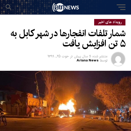
رویداد های اخیر
شمار تلفات انفجارها در شهر کابل به
۵ تن افزایش یافت
منتشر شده
5 سال پیش
در
حوت ۲۵, ۱۳۹۹
توسط
Ariana News