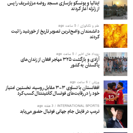
ایتالیا و یونسکو بازسازی مسجد روضه مزارشریف را پس
از زلزله آغاز کردند
علم و تکنالوژی
5 ساعت ago
دانشمندان واضح‌ترین تصویر تاریخ از خورشید را ثبت
کردند
رویداد های اخیر
5 ساعت ago
آزادی و بازگشت ۳۲۵ مهاجر افغان از زندان‌های
پاکستان به کشور
ورزش
6 ساعت ago
افغانستان با تساوی ۳-۳ مقابل روسیه، نخستین امتیاز
خود را در رقابت‌های فوتسال کانتیننتال کسب کرد
INTERNATIONAL SPORTS
3 هفته ago
ترمپ در فاینل جام جهانی فوتبال حضور می‌یابد