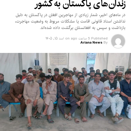
زندان‌های پاکستان به کشور
گردشگر داخلی و خارجی است.
روضه شریف در مرکز بلخ در شمال افغانستان، از بناهای مشهور
در ماه‌های اخیر، شمار زیادی از مهاجرین افغان در پاکستان به دلیل
تاریخی افغانستان است که به سبک معماری تیموری ساخته شده
نداشتن اسناد قانونی اقامت یا مشکلات مربوط به وضعیت مهاجرت،
بازداشت و سپس به افغانستان برگشت داده شده‌اند.
است.
Published
5 ساعت ago
on
اسد ۱۵, ۱۴۰۵
Ariana News
By