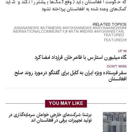
که حکومت افغانستان باید توقع کمک‌ها بیشتر را نکند و شاید
کمک‌های وعده شده به افغانستان پرداخته نشود
RELATED TOPICS:
#ARIANANEWS #ATNNEWS #AFGHANNEWS #ARYANANEWS
#ATN #NEWS #AFGHANISTAN٬ #INERNATIONALCOMMUNITY٬
FEATURED
FEATURED
UP NEX
اشگاه میلبورن استارس با ظاهر خان قرارداد امضا کرد
DON'T MISS
سفر فرستاده ویژه ایران به کابل برای گفتگو در مورد روند صلح
افغانستان
YOU MAY LIKE
برشنا: شرکت‌های خارجی خواهان سرمایه‌گذاری در
تولید تجهیزات برقی در افغانستان‌ اند