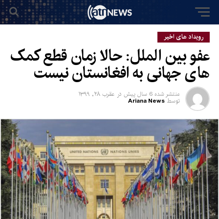
رویداد های اخیر
عفو بین الملل: حالا زمان قطع کمک
های جهانی به افغانستان نیست
منتشر شده
6 سال پیش
در
عقرب ۲۸, ۱۳۹۹
توسط
Ariana News