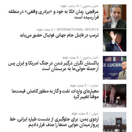
اخبار ساحوی
9 ساعت ago
عراقچی: زمان اتکا به خود و «برادری واقعی» در منطقه
فرا رسیده است
INTERNATIONAL SPORTS
3 هفته ago
ترمپ در فاینل جام جهانی فوتبال حضور می‌یابد
اخبار ساحوی
3 هفته ago
پاکستان نگران درگیر شدن در جنگ امریکا و ایران پس
از حمله حوثی‌ها به عربستان است
تجارت
3 هفته ago
معیارهای واردات نفت و گاز به منظور کاهش قیمت‌ها
موقتاً تغییر کرد
جهان
4 هفته ago
اردوی یمن: برای جلوگیری از نشست طیاره ایرانی، خط
پرواز میدان هوایی صنعا را هدف قرار دادیم