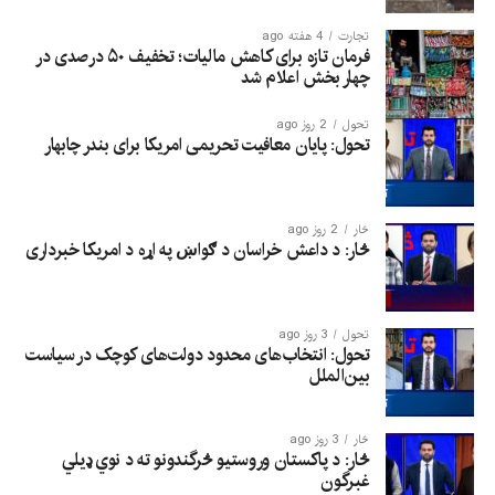
تجارت
4 هفته ago
فرمان تازه برای کاهش مالیات؛ تخفیف ۵۰ درصدی در
چهار بخش اعلام شد
تحول
2 روز ago
تحول: پایان معافیت تحریمی امریکا برای بندر چابهار
څار
2 روز ago
څار: د داعش خراسان د ګواښ په اړه د امریکا خبرداری
تحول
3 روز ago
تحول: انتخاب‌های محدود دولت‌های کوچک در سیاست
بین‌الملل
څار
3 روز ago
څار: د پاکستان وروستیو څرگندونو ته د نوي ډیلي
غبرگون