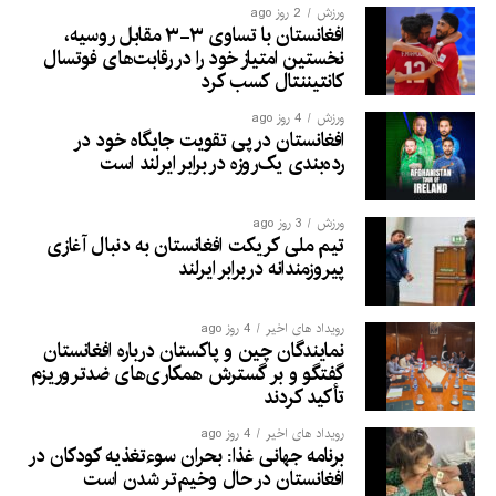
ورزش
2 روز ago
افغانستان با تساوی ۳-۳ مقابل روسیه،
نخستین امتیاز خود را در رقابت‌های فوتسال
کانتیننتال کسب کرد
ورزش
4 روز ago
افغانستان در پی تقویت جایگاه خود در
رده‌بندی یک‌روزه در برابر ایرلند است
ورزش
3 روز ago
تیم ملی کریکت افغانستان به دنبال آغازی
پیروزمندانه دربرابر ایرلند
رویداد های اخیر
4 روز ago
نمایندگان چین و پاکستان درباره افغانستان
گفتگو و بر گسترش همکاری‌های ضدتروریزم
تأکید کردند
رویداد های اخیر
4 روز ago
برنامه جهانی غذا: بحران سوءتغذیه کودکان در
افغانستان در حال وخیم‌تر شدن است