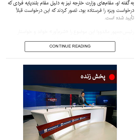
به گفته او، مقام‌های وزارت خارجه نیز به دلیل مقام بلندپایه فردی که
درخواست ویزه را فرستاده بود، تصور کردند که این درخواست قبلاً
تأیید شده است.
رئیس‌جمهور مالدووا این موضوع را «شرم‌آور» خواند و خواستار
برخورد انضباطی با مسئولان این تصمیم شد.
CONTINUE READING
ساندو گفت: «براساس اطلاعاتی که در اختیار دارم، یکی از معینان
وزارت زراعت بررسی نکرده بود که سیاست جمهوری مالدووا در قبال
رژیم افغانستان چیست. این موضوع عجیب است.»
او افزود که حکومت به وی گفته است با هدف جلوگیری از تکرار
چنین مواردی، با مقام‌های مسئول برخورد انضباطی خواهد شد.
پیش از این، واسیله ساربن، معین وزارت زراعت مالدووا، گفته بود که
سفر هیأت افغانستان پس از درخواست یک شرکت مالدووا انجام
شده است.
به گفته او، این شرکت تولیدکننده محصولات زراعتی است و
محصولات خود را به ازبیکستان صادر می‌کند و می‌خواست بازار