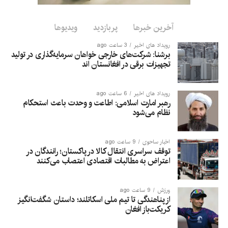
فروش خود را در افغانستان نیز گسترش دهد.
آخرین خبرها
پربازدید
ویدیوها
ساربن گفت که نمایندگان افغانستان برای آشنایی با روند تولید این
محصولات، خواستار سفر به مالدووا شده بودند.
رویداد های اخیر
3 ساعت ago
برشنا: شرکت‌های خارجی خواهان سرمایه‌گذاری در تولید
تجهیزات برقی در افغانستان‌ اند
این هیأت به رهبری صدر اعظم عثمانی، معین وزارت زراعت، آبیاری و
مالداری به مالدووا سفر کرده بود.
رویداد های اخیر
6 ساعت ago
رهبر امارت اسلامی: اطاعت و وحدت باعث استحکام
نظام می‌شود
اخبار ساحوی
9 ساعت ago
توقف سراسری انتقال کالا در پاکستان؛ رانندگان در
اعتراض به مطالبات اقتصادی اعتصاب می‌کنند
ورزش
9 ساعت ago
از پناهندگی تا تیم ملی اسکاتلند؛ داستان شگفت‌انگیز
کریکت‌باز افغان