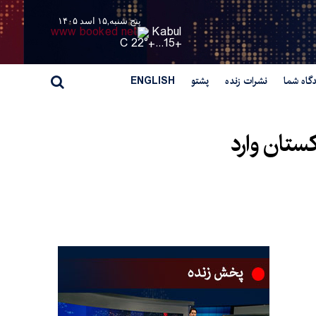
پنج شنبه,۱۵ اسد ۱۴۰۵
Kabul
22° C
+
15...
+
گاه شما
نشرات زنده
پشتو
ENGLISH
کستان وارد