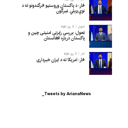
څار: د پاکستان وروستیو څرگندونو ته د
نوي ډیلي غبرگون
تحول
2 روز ago
تحول: بررسی رایزنی امنیتی چین و
پاکستان درباره افغانستان
څار
2 روز ago
څار: امریکا ته د ایران خبرداری
Tweets by ArianaNews_