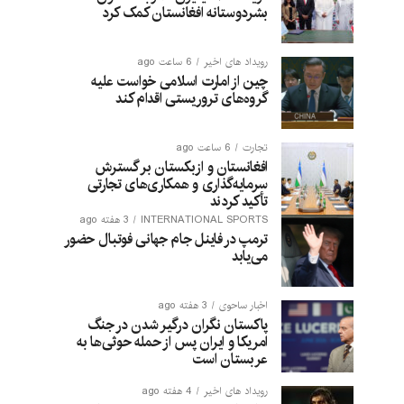
بشردوستانه افغانستان کمک کرد
رویداد های اخیر
6 ساعت ago
چین از امارت اسلامی خواست علیه
گروه‌های تروریستی اقدام کند
تجارت
6 ساعت ago
افغانستان و ازبکستان بر گسترش
سرمایه‌گذاری و همکاری‌های تجارتی
تأکید کردند
INTERNATIONAL SPORTS
3 هفته ago
ترمپ در فاینل جام جهانی فوتبال حضور
می‌یابد
اخبار ساحوی
3 هفته ago
پاکستان نگران درگیر شدن در جنگ
امریکا و ایران پس از حمله حوثی‌ها به
عربستان است
رویداد های اخیر
4 هفته ago