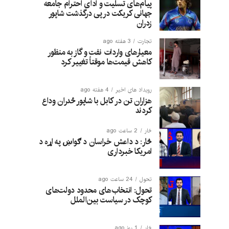
پیام‌های تسلیت و ادای احترام جامعه
جهانی کریکت در پی درگذشت شاپور
زدران
تجارت
3 هفته ago
معیارهای واردات نفت و گاز به منظور
کاهش قیمت‌ها موقتاً تغییر کرد
رویداد های اخیر
4 هفته ago
هزاران تن در کابل با شاپور ځدران وداع
کردند
څار
2 ساعت ago
څار: د داعش خراسان د ګواښ په اړه د
امریکا خبرداری
تحول
24 ساعت ago
تحول: انتخاب‌های محدود دولت‌های
کوچک در سیاست بین‌الملل
څار
1 روز ago