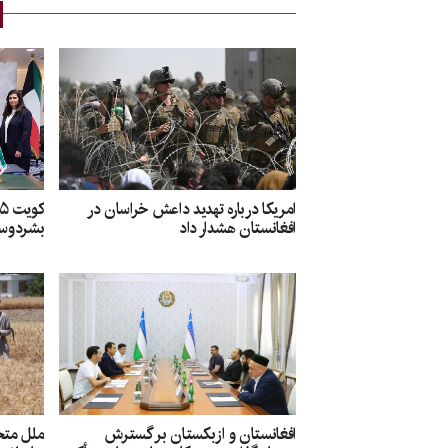
امریکا درباره تهدید داعش خراسان در
افغانستان هشدار داد
بشردوست
افغانستان و ازبکستان بر گسترش
ملل متح