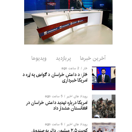
آخرین خبرها
پربازدید
ویدیوها
څار
2 ساعت ago
څار: د داعش خراسان د ګواښ په اړه د
امریکا خبرداری
رویداد های اخیر
5 ساعت ago
امریکا درباره تهدید داعش خراسان در
افغانستان هشدار داد
رویداد های اخیر
6 ساعت ago
کویت ۲.۵ میلیون دالر به صندوق