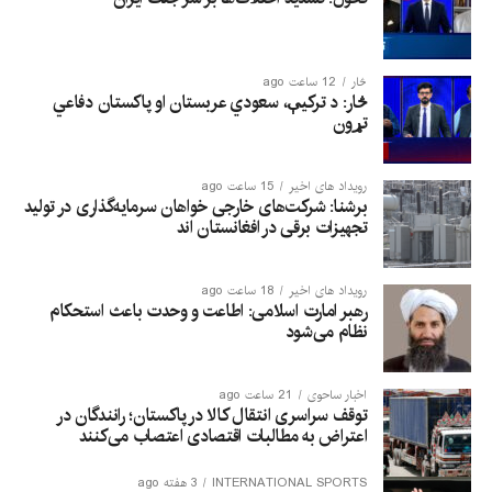
څار
12 ساعت ago
څار: د ترکیې، سعودي عربستان او پاکستان دفاعي
تړون
رویداد های اخیر
15 ساعت ago
برشنا: شرکت‌های خارجی خواهان سرمایه‌گذاری در تولید
تجهیزات برقی در افغانستان‌ اند
رویداد های اخیر
18 ساعت ago
رهبر امارت اسلامی: اطاعت و وحدت باعث استحکام
نظام می‌شود
اخبار ساحوی
21 ساعت ago
توقف سراسری انتقال کالا در پاکستان؛ رانندگان در
اعتراض به مطالبات اقتصادی اعتصاب می‌کنند
INTERNATIONAL SPORTS
3 هفته ago