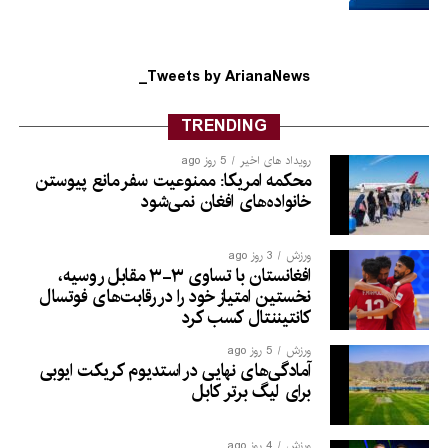
Tweets by ArianaNews_
TRENDING
رویداد های اخیر
5 روز ago
محکمه امریکا: ممنوعیت سفر مانع پیوستن
خانواده‌های افغان نمی‌شود
ورزش
3 روز ago
افغانستان با تساوی ۳-۳ مقابل روسیه،
نخستین امتیاز خود را در رقابت‌های فوتسال
کانتیننتال کسب کرد
ورزش
5 روز ago
آمادگی‌های نهایی در استدیوم کریکت ایوبی
برای لیگ برتر کابل
ورزش
4 روز ago