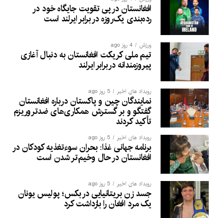
افغانستان در پی تقویت جایگاه خود در
رده‌بندی یک‌روزه در برابر ایرلند است
ورزش
4 روز ago
تیم ملی کریکت افغانستان به دنبال آغازی
پیروزمندانه دربرابر ایرلند
رویداد های اخیر
5 روز ago
نمایندگان چین و پاکستان درباره افغانستان
گفتگو و بر گسترش همکاری‌های ضدتروریزم
تأکید کردند
رویداد های اخیر
5 روز ago
برنامه جهانی غذا: بحران سوءتغذیه کودکان در
افغانستان در حال وخیم‌تر شدن است
رویداد های اخیر
5 روز ago
جسد زن بریتانیایی در بکس؛ پولیس یونان
یک مرد افغان را بازداشت کرد