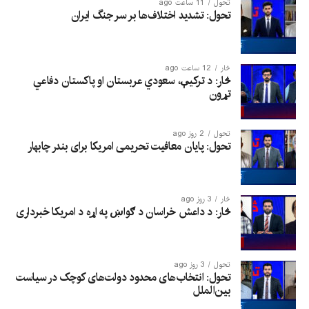
تحول
11 ساعت ago
تحول: تشدید اختلاف‌ها بر سر جنگ ایران
څار
12 ساعت ago
څار: د ترکیې، سعودي عربستان او پاکستان دفاعي
تړون
تحول
2 روز ago
تحول: پایان معافیت تحریمی امریکا برای بندر چابهار
څار
3 روز ago
څار: د داعش خراسان د ګواښ په اړه د امریکا خبرداری
تحول
3 روز ago
تحول: انتخاب‌های محدود دولت‌های کوچک در سیاست
بین‌الملل