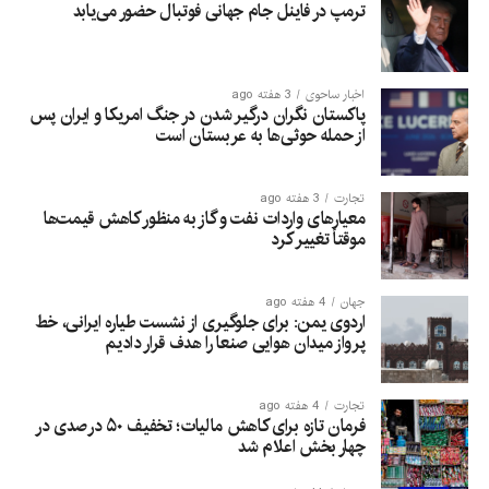
ترمپ در فاینل جام جهانی فوتبال حضور می‌یابد
اخبار ساحوی
3 هفته ago
پاکستان نگران درگیر شدن در جنگ امریکا و ایران پس
از حمله حوثی‌ها به عربستان است
تجارت
3 هفته ago
معیارهای واردات نفت و گاز به منظور کاهش قیمت‌ها
موقتاً تغییر کرد
جهان
4 هفته ago
اردوی یمن: برای جلوگیری از نشست طیاره ایرانی، خط
پرواز میدان هوایی صنعا را هدف قرار دادیم
تجارت
4 هفته ago
فرمان تازه برای کاهش مالیات؛ تخفیف ۵۰ درصدی در
چهار بخش اعلام شد