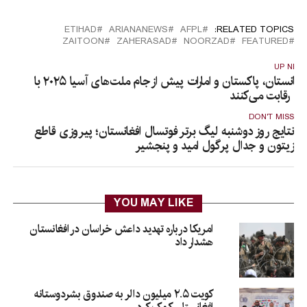
ETIHAD
ARIANANEWS
AFPL
RELATED TOPICS:
ZAITOON
ZAHERASAD
NOORZAD
FEATURED
UP NEX
افغانستان، پاکستان و امارات پیش از جام ملت‌های آسیا ۲۰۲۵ با
م رقابت می‌کنند
DON'T MISS
نتایج روز دوشنبه لیگ برتر فوتسال افغانستان؛ پیروزی قاطع
زیتون و جدال پرگول امید و پنجشیر
YOU MAY LIKE
امریکا درباره تهدید داعش خراسان در افغانستان
هشدار داد
کویت ۲.۵ میلیون دالر به صندوق بشردوستانه