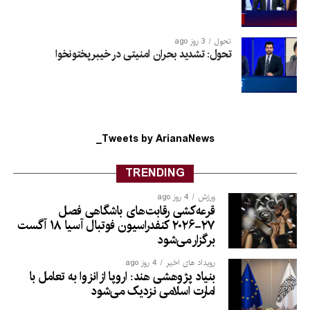
تحول
3 روز ago
تحول: تشدید بحران امنیتی در خیبرپختونخوا
Tweets by ArianaNews_
TRENDING
ورزش
4 روز ago
قرعه‌کشی رقابت‌های باشگاهی فصل
۲۷-۲۰۲۶ کنفدراسیون فوتبال آسیا ۱۸ آگست
برگزار می‌شود
رویداد های اخیر
4 روز ago
بنیاد پژوهشی هند: اروپا از انزوا به تعامل با
امارت اسلامی نزدیک می‌شود