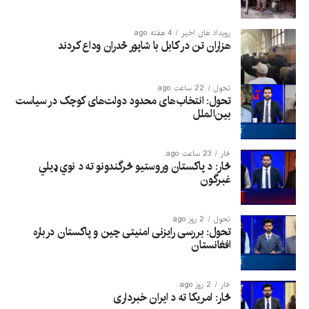
رویداد های اخیر
4 هفته ago
هزاران تن در کابل با شاپور ځدران وداع کردند
تحول
22 ساعت ago
تحول: انتخاب‌های محدود دولت‌های کوچک در سیاست
بین‌الملل
څار
23 ساعت ago
څار: د پاکستان وروستیو څرگندونو ته د نوي ډیلي
غبرگون
تحول
2 روز ago
تحول: بررسی رایزنی امنیتی چین و پاکستان درباره
افغانستان
څار
2 روز ago
څار: امریکا ته د ایران خبرداری