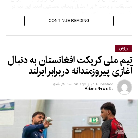
مسابقات، و باخت ۲ بر ۱ مقابل ویتنام، نخستین امتیاز این تیم در
رقابت‌های فوتسال کانتیننتال محسوب می‌شود.
CONTINUE READING
تیم ملی فوتسال افغانستان در بازی بعدی خود بعد از ظهر امروز
(پنجشنبه) به‌مصاف نیوزیلند خواهد رفت.
ورزش
تیم ملی کریکت افغانستان به دنبال
آغازی پیروزمندانه دربرابر ایرلند
Published
1 روز ago
on
اسد ۱۴, ۱۴۰۵
Ariana News
By