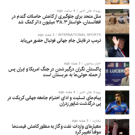
شبکه جهانی رادیو تلویزیون
رویداد های اخیر
4 ساعت ago
ملل متحد برای جلوگیری از کاهش حاصلات گندم در
آریانا حق پخش انحصاری این
افغانستان، خواستار ۳۸.۳ میلیون دالر کمک شد
سلسله مسابقات یک‌روزه میان
INTERNATIONAL SPORTS
3 هفته ago
افغانستان و ایرلند را در
ترمپ در فاینل جام جهانی فوتبال حضور می‌یابد
افغانستان در اختیار دارد و هر
پنج دیدار را به‌صورت زنده
اخبار ساحوی
3 هفته ago
پاکستان نگران درگیر شدن در جنگ امریکا و ایران پس
پخش خواهد کرد.
از حمله حوثی‌ها به عربستان است
علاقه‌مندان کریکت می‌توانند تمامی مسابقات را به‌صورت زنده از
رویداد های اخیر
4 هفته ago
پیام‌های تسلیت و ادای احترام جامعه جهانی کریکت در
تلویزیون آریانا دنبال کنند و برای اطلاع از برنامه مسابقات،
پی درگذشت شاپور زدران
به‌روزرسانی‌های لحظه‌ای، اخبار فوری و پوشش کامل این رقابت‌ها،
صفحات تلویزیون آریانا، آریانا اسپورت و آریانا نیوز را در فیسبوک،
اینستاگرام و ایکس دنبال کنند.
تجارت
3 هفته ago
معیارهای واردات نفت و گاز به منظور کاهش قیمت‌ها
موقتاً تغییر کرد