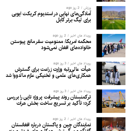
ورزش
2 روز ago
آمادگی‌های نهایی در استدیوم کریکت ایوبی
برای لیگ برتر کابل
رویداد های اخیر
2 روز ago
محکمه امریکا: ممنوعیت سفر مانع پیوستن
خانواده‌های افغان نمی‌شود
رویداد های اخیر
3 روز ago
هیأت عالی‌رتبه وزارت زراعت برای گسترش
همکاری‌های علمی و تخنیکی عازم مالدووا شد
رویداد های اخیر
3 روز ago
ترکمنستان روند پیشرفت پروژه تاپی را بررسی
کرد؛ تأکید بر تسریع ساخت بخش هرات
رویداد های اخیر
2 روز ago
نمایندگان چین و پاکستان درباره افغانستان
گفتگو و بر گسترش همکاری‌های ضدتروریزم