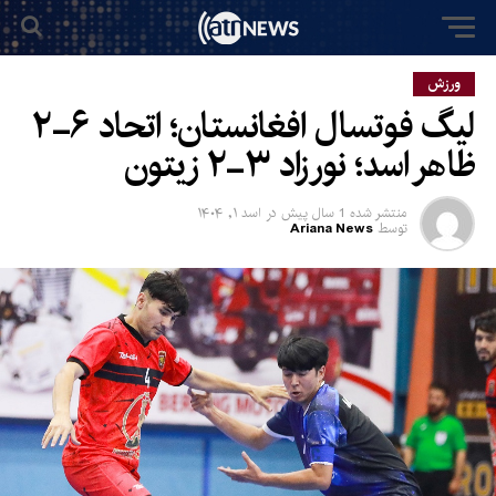
ورزش
لیگ فوتسال افغانستان؛ اتحاد ۶-۲
ظاهر اسد؛ نورزاد ۳-۲ زیتون
منتشر شده
1 سال پیش
در
اسد ۱, ۱۴۰۴
توسط
Ariana News