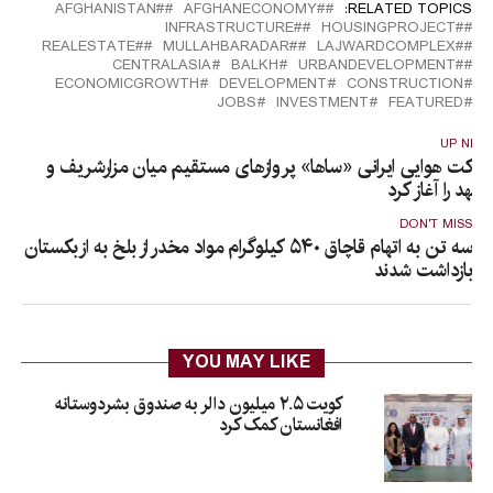
#َAFGHANISTAN
#AFGHANECONOMY
RELATED TOPICS:
#INFRASTRUCTURE
#HOUSINGPROJECT
#REALESTATE
#MULLAHBARADAR
#LAJWARDCOMPLEX
CENTRALASIA
BALKH
#URBANDEVELOPMENT
ECONOMICGROWTH
DEVELOPMENT
CONSTRUCTION
JOBS
INVESTMENT
FEATURED
UP NEX
رکت هوایی ایرانی «ساها» پروازهای مستقیم میان مزارشریف و
شهد را آغاز کرد
DON'T MISS
سه تن به اتهام قاچاق ۵۴۰ کیلوگرام مواد مخدر از بلخ به ازبکستان
بازداشت شدند
YOU MAY LIKE
کویت ۲.۵ میلیون دالر به صندوق بشردوستانه
افغانستان کمک کرد