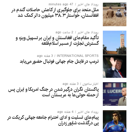
رویداد های اخیر
47 minutes ago
ملل متحد برای جلوگیری از کاهش حاصلات گندم در
افغانستان، خواستار ۳۸.۳ میلیون دالر کمک شد
رویداد های اخیر
2 ساعت ago
تأکید مقام‌های افغانستان و ایران بر تسهیل ویزه و
گسترش تجارت از مسیر اسلام‌قلعه
INTERNATIONAL SPORTS
3 هفته ago
ترمپ در فاینل جام جهانی فوتبال حضور می‌یابد
اخبار ساحوی
3 هفته ago
پاکستان نگران درگیر شدن در جنگ امریکا و ایران پس
از حمله حوثی‌ها به عربستان است
رویداد های اخیر
4 هفته ago
پیام‌های تسلیت و ادای احترام جامعه جهانی کریکت در
پی درگذشت شاپور زدران