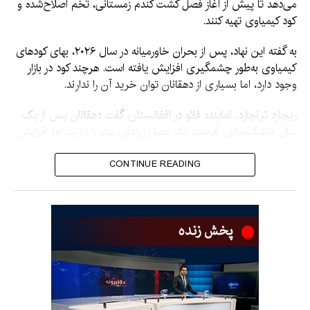
می‌دهد تا پیش از آغاز فصل کشت گندم زمستانی، تخم اصلاح‌شده و
کود کیمیاوی تهیه کنند.
به گفته این نهاد، پس از بحران خاورمیانه در سال ۲۰۲۶، بهای کودهای
کیمیاوی به‌طور چشمگیری افزایش یافته است. هرچند کود در بازار
وجود دارد، اما بسیاری از دهقانان توان خرید آن را ندارند.
ریچارد ترنچارد، نماینده فائو در افغانستان، گفت دهقانان پس از یک
سال خشک‌سالی، فرصت یک فصل زراعتی بهتر را دارند، اما افزایش
قیمت کودها این فرصت را از بسیاری از آنان گرفته است. او تأکید کرد
که مشکل، کمبود کود نیست، بلکه گرانی آن است.
CONTINUE READING
فائو هشدار داد که اگر دهقانان نتوانند کود کافی خریداری کنند،
حاصلات گندم کاهش می‌یابد، امنیت غذایی خانواده‌ها آسیب می‌بیند
و قرض آنان بیشتر می‌شود. به گفته این نهاد، خانواده‌های
آسیب‌پذیر، زنان سرپرست خانواده و بازگشت‌کنندگان بیشترین آسیب
را خواهند دید.
فائو گفته است که با استفاده از یک سیستم ثبت‌نام و کوپن
الکترونیکی، کود و تخم گندم را با سب‌سایدی در اختیار دهقانان قرار