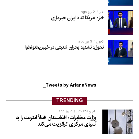
څار
2 روز ago
څار: امریکا ته د ایران خبرداری
تحول
3 روز ago
تحول: تشدید بحران امنیتی در خیبرپختونخوا
Tweets by ArianaNews_
TRENDING
علم و تکنالوژی
5 روز ago
وزارت مخابرات: افغانستان فعلاً انترنت را به
آسیای مرکزی ترانزیت می‌کند