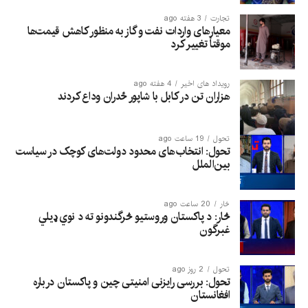
تجارت
3 هفته ago
معیارهای واردات نفت و گاز به منظور کاهش قیمت‌ها
موقتاً تغییر کرد
رویداد های اخیر
4 هفته ago
هزاران تن در کابل با شاپور ځدران وداع کردند
تحول
19 ساعت ago
تحول: انتخاب‌های محدود دولت‌های کوچک در سیاست
بین‌الملل
څار
20 ساعت ago
څار: د پاکستان وروستیو څرگندونو ته د نوي ډیلي
غبرگون
تحول
2 روز ago
تحول: بررسی رایزنی امنیتی چین و پاکستان درباره
افغانستان