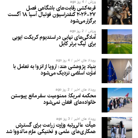
ورزش
4 روز ago
قرعه‌کشی رقابت‌های باشگاهی فصل
۲۷-۲۰۲۶ کنفدراسیون فوتبال آسیا ۱۸ آگست
برگزار می‌شود
ورزش
2 روز ago
آمادگی‌های نهایی در استدیوم کریکت ایوبی
برای لیگ برتر کابل
رویداد های اخیر
4 روز ago
بنیاد پژوهشی هند: اروپا از انزوا به تعامل با
امارت اسلامی نزدیک می‌شود
رویداد های اخیر
2 روز ago
محکمه امریکا: ممنوعیت سفر مانع پیوستن
خانواده‌های افغان نمی‌شود
رویداد های اخیر
3 روز ago
هیأت عالی‌رتبه وزارت زراعت برای گسترش
همکاری‌های علمی و تخنیکی عازم مالدووا شد