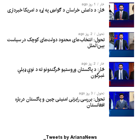
څار
1 روز ago
څار: د داعش خراسان د ګواښ په اړه د امریکا خبرداری
تحول
2 روز ago
تحول: انتخاب‌های محدود دولت‌های کوچک در سیاست
بین‌الملل
څار
2 روز ago
څار: د پاکستان وروستیو څرگندونو ته د نوي ډیلي
غبرگون
تحول
3 روز ago
تحول: بررسی رایزنی امنیتی چین و پاکستان درباره
افغانستان
Tweets by ArianaNews_