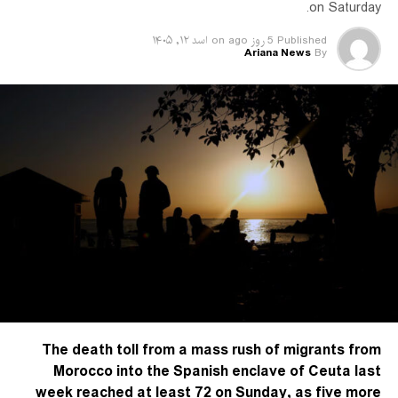
on Saturday.
می‌دهد؛ جایی که در ماه فبروری یک معلم در تیراندازی داخل یک
مکتب کشته و یک شاگرد زخمی شده بود.
Published
5 روز ago
on
اسد ۱۲, ۱۴۰۵
Ariana News
By
The death toll from a mass rush of migrants from
Morocco into the Spanish enclave of Ceuta last
week reached at least 72 ‌on Sunday, as five more