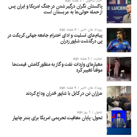
to grant residency ​to more than half a million
اخبار ساحوی
3 هفته ago
پاکستان نگران درگیر شدن در جنگ امریکا و ایران پس
undocumented people.
از حمله حوثی‌ها به عربستان است
It has rejected suggestions that the scheme
encouraged the rush into Ceuta, saying that those who
رویداد های اخیر
4 هفته ago
پیام‌های تسلیت و ادای احترام جامعه جهانی کریکت در
entered the enclave irregularly could not travel on to ​
پی درگذشت شاپور زدران
mainland Spain or elsewhere in the Schengen zone.
تجارت
3 هفته ago
معیارهای واردات نفت و گاز به منظور کاهش قیمت‌ها
موقتاً تغییر کرد
رویداد های اخیر
4 هفته ago
هزاران تن در کابل با شاپور ځدران وداع کردند
تحول
1 روز ago
تحول: پایان معافیت تحریمی امریکا برای بندر چابهار