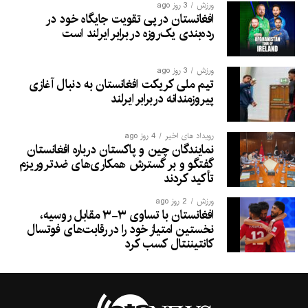
ورزش
3 روز ago
افغانستان در پی تقویت جایگاه خود در
رده‌بندی یک‌روزه در برابر ایرلند است
ورزش
3 روز ago
تیم ملی کریکت افغانستان به دنبال آغازی
پیروزمندانه دربرابر ایرلند
رویداد های اخیر
4 روز ago
نمایندگان چین و پاکستان درباره افغانستان
گفتگو و بر گسترش همکاری‌های ضدتروریزم
تأکید کردند
ورزش
2 روز ago
افغانستان با تساوی ۳-۳ مقابل روسیه،
نخستین امتیاز خود را در رقابت‌های فوتسال
کانتیننتال کسب کرد