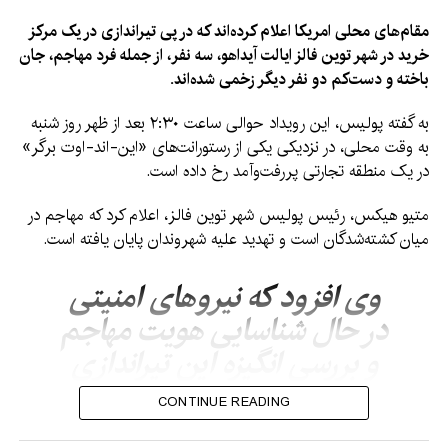
misinformation, human ​
trafficking networks
مقام‌های محلی امریکا اعلام کرده‌اند که در پی تیراندازی در یک مرکز
خرید در شهر توین فالز ایالت آیداهو، سه نفر، از جمله فرد مهاجم، جان
and misinterpretation of
باخته و دست‌کم دو نفر دیگر زخمی شده‌اند.
a Spanish ruling
به گفته پولیس، این رویداد حوالی ساعت ۲:۳۰ بعد از ظهر روز شنبه
banning immediate
به وقت محلی، در نزدیکی یکی از رستورانت‌های «این-اند-اوت برگر»
returns of migrants
در یک منطقه تجارتی پررفت‌وآمد رخ داده است.
intercepted at sea. That
متیو هیکس، رئیس پولیس شهر توین فالز، اعلام کرد که مهاجم در
statement is similar to
میان کشته‌شدگان است و تهدید علیه شهروندان پایان یافته است.
the Spanish Foreign
وی افزود که نیروهای امنیتی
Ministry’s comments on
در حال شناسایی هویت مهاجم
​the matter.
و بررسی انگیزه این تیراندازی
هستند.
Moroccan authorities set the number of those involved
CONTINUE READING
in the crossing at 40,000, far lower than the figure used
by Spanish officials, adding that 1,135 were ‌stopped