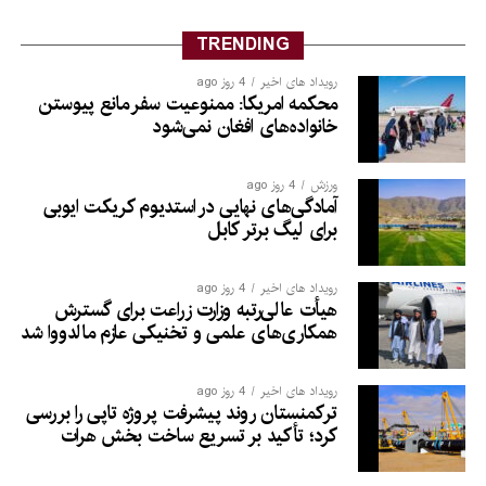
TRENDING
رویداد های اخیر
4 روز ago
محکمه امریکا: ممنوعیت سفر مانع پیوستن
خانواده‌های افغان نمی‌شود
ورزش
4 روز ago
آمادگی‌های نهایی در استدیوم کریکت ایوبی
برای لیگ برتر کابل
رویداد های اخیر
4 روز ago
هیأت عالی‌رتبه وزارت زراعت برای گسترش
همکاری‌های علمی و تخنیکی عازم مالدووا شد
رویداد های اخیر
4 روز ago
ترکمنستان روند پیشرفت پروژه تاپی را بررسی
کرد؛ تأکید بر تسریع ساخت بخش هرات