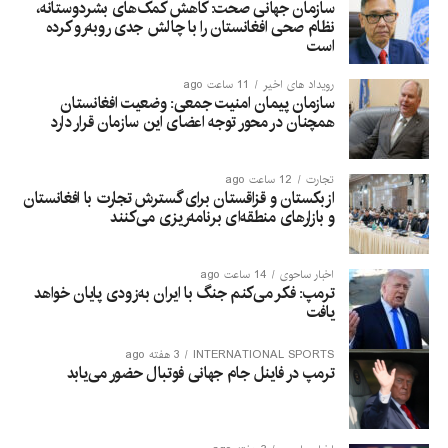
سازمان جهانی صحت: کاهش کمک‌های بشردوستانه،
including some who had died in earlier, smaller ​
نظام صحی افغانستان را با چالش جدی روبه‌رو کرده
attempts to reach the territory in hazardous night-time
است
swims over the past two weeks. He said Moroccan
authorities ​were also recovering bodies ⁠from the sea,
رویداد های اخیر
11 ساعت ago
سازمان پیمان امنیت جمعی: وضعیت افغانستان
but no official information was available.
همچنان در محور توجه اعضای این سازمان قرار دارد
Authorities have reinforced police and army patrols. A
500-metre (1,600-foot) floating barrier was installed
تجارت
12 ساعت ago
off Ceuta on Saturday.
ازبکستان و قزاقستان برای گسترش تجارت با افغانستان
و بازارهای منطقه‌ای برنامه‌ریزی می‌کنند
Twenty-two European Union member states wrote a
letter asking for coordinated action to protect external
اخبار ساحوی
14 ساعت ago
borders and other measures after the Ceuta incident.
ترمپ: فکر می‌کنم جنگ با ایران به‌زودی پایان خواهد
یافت
Italy suspended passport-free Schengen travel
arrangements with Spain for one month, Reuters
INTERNATIONAL SPORTS
3 هفته ago
reported.
ترمپ در فاینل جام جهانی فوتبال حضور می‌یابد
Spain has ⁠adopted a ​more open stance on migrants
than most other EU countries, introducing a programme