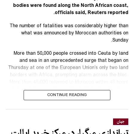
bodies were found along the North African coast,
officials said, Reuters reported.
The number of fatalities was considerably higher than
what was announced by Moroccan authorities on
Sunday.
More than 50,000 people crossed into Ceuta by land
and sea in an unprecedented surge that began on
Thursday at one of the European Union’s only two land
borders ​with Africa, prompting alarm across the bloc.
More than 48,000 returned to Morocco within 48 hours
and more did so over the weekend, Spanish authorities ​
CONTINUE READING
said.
The Spanish government representative in Ceuta,
Miguel Angel Perez, told reporters on Sunday that, in
جهان
addition to the 72 fatalities, ⁠more than 1,000 people
تیراندازی مرگبار در مرکز خرید ایالت
had been treated by health services. The situation in