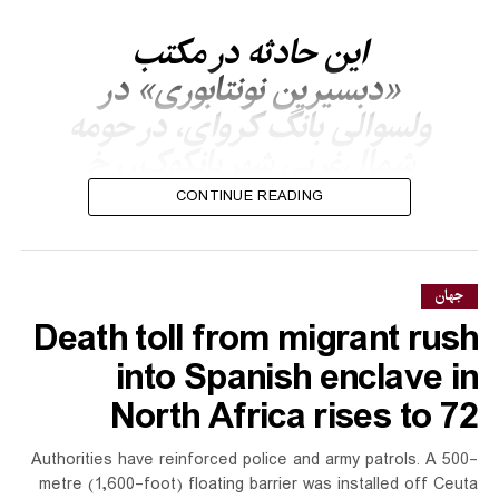
این حادثه در مکتب
«دبسیرین نونتابوری» در
ولسوالی بانگ کروای، در حومه
شمال‌غربی شهر بانکوک، رخ
داده است. تصاویر منتشرشده
CONTINUE READING
از محل رویداد، خروج
شاگردان از مکتب و حضور
گسترده نیروهای کمکی و
جهان
Death toll from migrant rush
آمبولانس‌ها را نشان می‌دهد.
into Spanish enclave in
North Africa rises to 72
بر بنیاد آمار مقام‌های محلی، این مکتب در سال آموزشی ۲۰۲۵ حدود
سه هزار و ۱۰۰ شاگرد و ۱۴۷ معلم داشته است.
Authorities have reinforced police and army patrols. A 500-
metre (1,600-foot) floating barrier was installed off Ceuta
این رویداد چند ماه پس از حادثه مشابهی در جنوب تایلند رخ