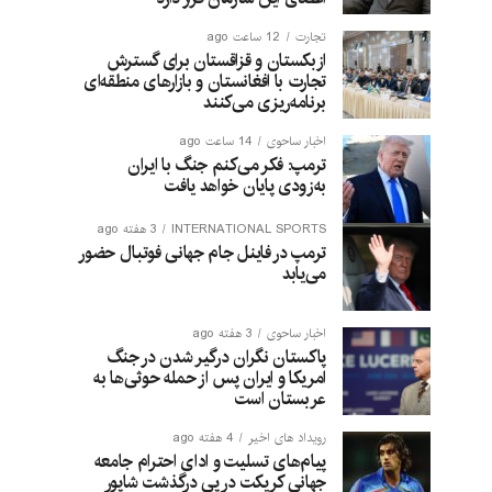
تجارت
12 ساعت ago
ازبکستان و قزاقستان برای گسترش
تجارت با افغانستان و بازارهای منطقه‌ای
برنامه‌ریزی می‌کنند
اخبار ساحوی
14 ساعت ago
ترمپ: فکر می‌کنم جنگ با ایران
به‌زودی پایان خواهد یافت
INTERNATIONAL SPORTS
3 هفته ago
ترمپ در فاینل جام جهانی فوتبال حضور
می‌یابد
اخبار ساحوی
3 هفته ago
پاکستان نگران درگیر شدن در جنگ
امریکا و ایران پس از حمله حوثی‌ها به
عربستان است
رویداد های اخیر
4 هفته ago
پیام‌های تسلیت و ادای احترام جامعه
جهانی کریکت در پی درگذشت شاپور