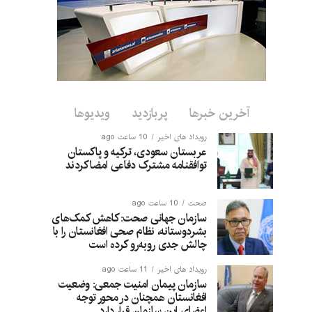
آخرین خبرها
پربازدید
ویدیوها
رویداد های اخیر
10 ساعت ago
عربستان سعودی، ترکیه و پاکستان
توافقنامه مشترک دفاعی امضا کردند
صحت
10 ساعت ago
سازمان جهانی صحت: کاهش کمک‌های
بشردوستانه، نظام صحی افغانستان را با
چالش جدی روبه‌رو کرده است
رویداد های اخیر
11 ساعت ago
سازمان پیمان امنیت جمعی: وضعیت
افغانستان همچنان در محور توجه
اعضای این سازمان قرار دارد