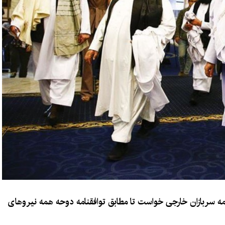
وز (چهارشنبه، ۲۵ حمل) از همه سربازان خارجی خواست تا مطابق توافقنامه دوحه همه نیروهای