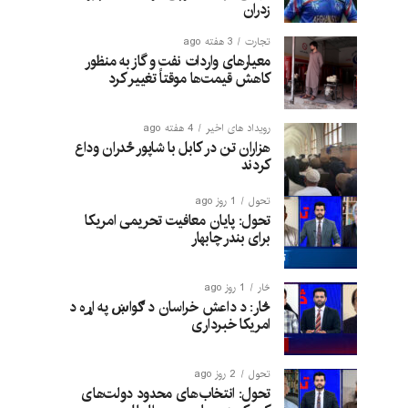
زدران
تجارت
3 هفته ago
معیارهای واردات نفت و گاز به منظور
کاهش قیمت‌ها موقتاً تغییر کرد
رویداد های اخیر
4 هفته ago
هزاران تن در کابل با شاپور ځدران وداع
کردند
تحول
1 روز ago
تحول: پایان معافیت تحریمی امریکا
برای بندر چابهار
څار
1 روز ago
څار: د داعش خراسان د ګواښ په اړه د
امریکا خبرداری
تحول
2 روز ago
تحول: انتخاب‌های محدود دولت‌های