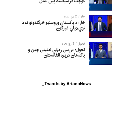
کوچک در سیاست بین‌الملل
څار
2 روز ago
څار: د پاکستان وروستیو څرگندونو ته د
نوي ډیلي غبرگون
تحول
3 روز ago
تحول: بررسی رایزنی امنیتی چین و
پاکستان درباره افغانستان
Tweets by ArianaNews_