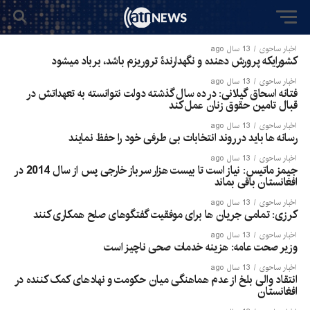
اخبار ساحوی
13 سال ago
کشورايكه پرورش دهنده و نگهدارندۀ تروریزم باشد، برباد ميشود
اخبار ساحوی
13 سال ago
فتانه اسحاق گیلانی: در ده سال گذشته دولت نتوانسته به تعهداتش در
قبال تامین حقوق زنان عمل کند
اخبار ساحوی
13 سال ago
رسانه ها باید در روند انتخابات بی طرفی خود را حفظ نمایند
اخبار ساحوی
13 سال ago
جیمز ماتیس: نیاز است تا بیست هزار سرباز خارجی پس از سال 2014 در
افغانستان باقی بماند
اخبار ساحوی
13 سال ago
کرزی: تمامی جریان ها برای موفقیت گفتگوهای صلح همکاری کنند
اخبار ساحوی
13 سال ago
وزیر صحت عامه: هزینه خدمات صحی ناچیز است
اخبار ساحوی
13 سال ago
انتقاد والی بلخ از عدم هماهنگی میان حکومت و نهادهای کمک کننده در
افغانستان