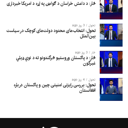
څار: د داعش خراسان د ګواښ په اړه د امریکا خبرداری
تحول
3 روز ago
تحول: انتخاب‌های محدود دولت‌های کوچک در سیاست
بین‌الملل
څار
3 روز ago
څار: د پاکستان وروستیو څرگندونو ته د نوي ډیلي
غبرگون
تحول
4 روز ago
تحول: بررسی رایزنی امنیتی چین و پاکستان درباره
افغانستان