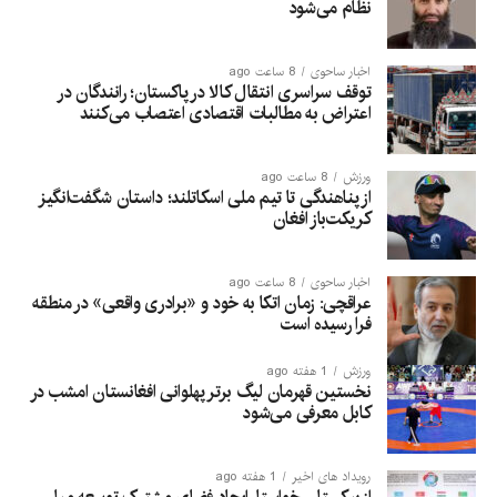
نظام می‌شود
اخبار ساحوی
8 ساعت ago
توقف سراسری انتقال کالا در پاکستان؛ رانندگان در
اعتراض به مطالبات اقتصادی اعتصاب می‌کنند
ورزش
8 ساعت ago
از پناهندگی تا تیم ملی اسکاتلند؛ داستان شگفت‌انگیز
کریکت‌باز افغان
اخبار ساحوی
8 ساعت ago
عراقچی: زمان اتکا به خود و «برادری واقعی» در منطقه
فرا رسیده است
ورزش
1 هفته ago
نخستین قهرمان لیگ برتر پهلوانی افغانستان امشب در
کابل معرفی می‌شود
رویداد های اخیر
1 هفته ago