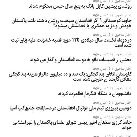
اخبار ساحوی
13 سال ago
روئسای پیشین کابل بانک به پنچ سال حبس محکوم شدند
اخبار ساحوی
13 سال ago
جاوید کوهستانی:” اگر افغانستان سیاست روشن داشته باشد پاکستان
خودش وادار به همکاری با افغانستان میشود”
اخبار ساحوی
13 سال ago
در دوماه نخست سال میلادی 170 مورد قضیه خشونت علیه زنان ثبت
شده است
اخبار ساحوی
13 سال ago
بخشی از تاسیسات ناتو به دولت افغانستان واگذار می شوند
اخبار ساحوی
13 سال ago
کارمندان افغان بند کجکی: یک صد و ده میلیون دالر از هزینه بند کجکی
معاش کارمندان خارجی شده است
اخبار ساحوی
13 سال ago
دانشجویان دانشگاه ننگرهار تظاهرات کردند
اخبار ساحوی
13 سال ago
دومین پیروزی تیم ملی فوتبال افغانستان در مسابقات چلنچ کپ آسیا
اخبار ساحوی
13 سال ago
حامد کرزی سخنان اخیر رییس شورای علمای پاکستان را غیر اعقلانی
خواند
اخبار ساحوی
13 سال ago