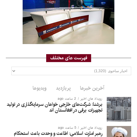
فهرست های مختلف
فهرست
های
مختلف
آخرین خبرها
پربازدید
ویدیوها
رویداد های اخیر
2 ساعت ago
برشنا: شرکت‌های خارجی خواهان سرمایه‌گذاری در تولید
تجهیزات برقی در افغانستان‌ اند
رویداد های اخیر
5 ساعت ago
رهبر امارت اسلامی: اطاعت و وحدت باعث استحکام