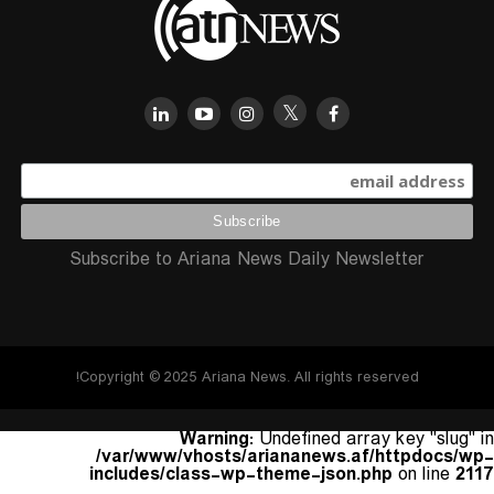
Subscribe to Ariana News Daily Newsletter
Copyright © 2025 Ariana News. All rights reserved!
Warning
: Undefined array key "slug" in
/var/www/vhosts/ariananews.af/httpdocs/wp-
includes/class-wp-theme-json.php
on line
2117