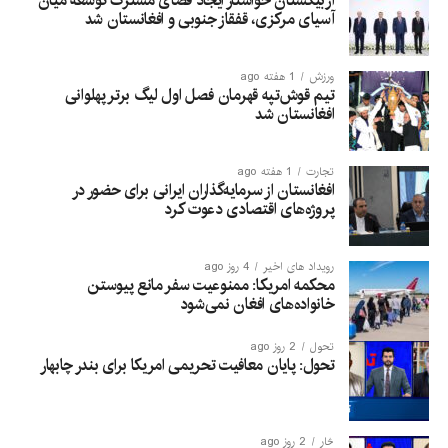
ازبیکستان خواستار ایجاد فضای مشترک توسعه میان
آسیای مرکزی، قفقاز جنوبی و افغانستان شد
ورزش
1 هفته ago
تیم قوش‌تپه قهرمان فصل اول لیگ برتر پهلوانی
افغانستان شد
تجارت
1 هفته ago
افغانستان از سرمایه‌گذاران ایرانی برای حضور در
پروژه‌های اقتصادی دعوت کرد
رویداد های اخیر
4 روز ago
محکمه امریکا: ممنوعیت سفر مانع پیوستن
خانواده‌های افغان نمی‌شود
تحول
2 روز ago
تحول: پایان معافیت تحریمی امریکا برای بندر چابهار
څار
2 روز ago