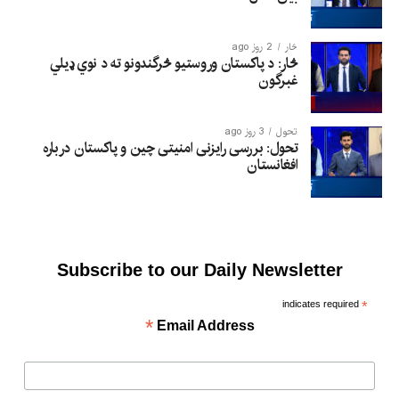
څار
2 روز ago
څار: د پاکستان وروستیو څرگندونو ته د نوي ډیلي
غبرگون
تحول
3 روز ago
تحول: بررسی رایزنی امنیتی چین و پاکستان درباره
افغانستان
Subscribe to our Daily Newsletter
indicates required
*
*
Email Address