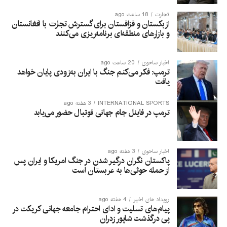
تجارت
18 ساعت ago
ازبکستان و قزاقستان برای گسترش تجارت با افغانستان
و بازارهای منطقه‌ای برنامه‌ریزی می‌کنند
اخبار ساحوی
20 ساعت ago
ترمپ: فکر می‌کنم جنگ با ایران به‌زودی پایان خواهد
یافت
INTERNATIONAL SPORTS
3 هفته ago
ترمپ در فاینل جام جهانی فوتبال حضور می‌یابد
اخبار ساحوی
3 هفته ago
پاکستان نگران درگیر شدن در جنگ امریکا و ایران پس
از حمله حوثی‌ها به عربستان است
رویداد های اخیر
4 هفته ago
پیام‌های تسلیت و ادای احترام جامعه جهانی کریکت در
پی درگذشت شاپور زدران