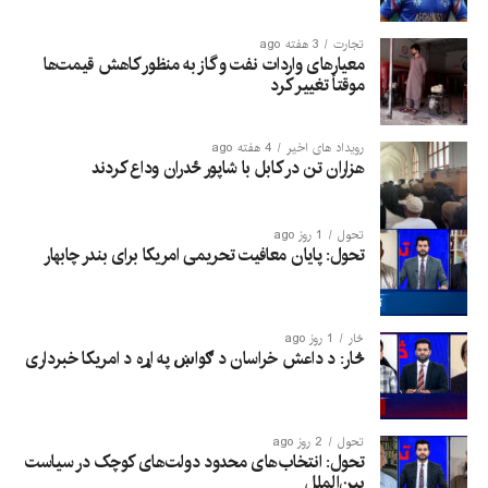
تجارت
3 هفته ago
معیارهای واردات نفت و گاز به منظور کاهش قیمت‌ها
موقتاً تغییر کرد
رویداد های اخیر
4 هفته ago
هزاران تن در کابل با شاپور ځدران وداع کردند
تحول
1 روز ago
تحول: پایان معافیت تحریمی امریکا برای بندر چابهار
څار
1 روز ago
څار: د داعش خراسان د ګواښ په اړه د امریکا خبرداری
تحول
2 روز ago
تحول: انتخاب‌های محدود دولت‌های کوچک در سیاست
بین‌الملل