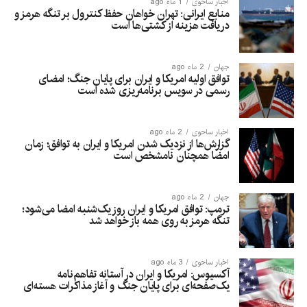
اخبار ساحوی
1 ماه ago
منابع ایرانی: تهران خواهان حفظ کنترول بر تنگه هرمز و
دریافت هزینه از کشتی‌ها است
جهان
2 ماه ago
توافق اولیه امریکا و ایران برای پایان جنگ؛ امضای
رسمی در سویس برنامه‌ریزی شده است
اخبار ساحوی
2 ماه ago
گزارش‌ها از نزدیک شدن امریکا و ایران به توافق؛ زمان
امضا همچنان نامشخص است
جهان
2 ماه ago
ترمپ: توافق امریکا و ایران روز یک‌شنبه امضا می‌شود؛
تنگه هرمز به روی همه باز خواهد شد
اخبار ساحوی
3 ماه ago
آکسیوس: امریکا و ایران در آستانه تفاهم‌نامه
یک‌صفحه‌ای برای پایان جنگ و آغاز مذاکرات هسته‌ای