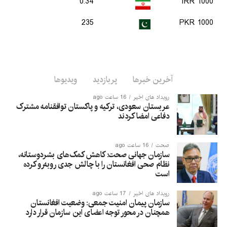
0.34
1000 IRR
235
1000 PKR
آخرین خبرها
پربازدید
ویدیوها
رویداد های اخیر
16 ساعت ago
عربستان سعودی، ترکیه و پاکستان توافقنامه مشترک
دفاعی امضا کردند
صحت
16 ساعت ago
سازمان جهانی صحت: کاهش کمک‌های بشردوستانه،
نظام صحی افغانستان را با چالش جدی روبه‌رو کرده
است
رویداد های اخیر
17 ساعت ago
سازمان پیمان امنیت جمعی: وضعیت افغانستان
همچنان در محور توجه اعضای این سازمان قرار دارد