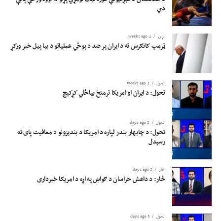
دي
نړۍ
4 weeks ago
ټرمپ کانګرس ته د ایران پر ضد د پوځي عملیاتو د بیا پیل خبر ورکړ
تحول
4 weeks ago
تحول: د ایران او امریکا ترمنځ بیاځلي کړکېچ
تحول
2 days ago
تحول: د چابهار بندر لپاره د امریکا د بندیزونو د معافیت پای ته
رسېدل
څار
2 days ago
څار: د داعش خراسان د ګواښ په اړه د امریکا خبرداری
تحول
3 days ago