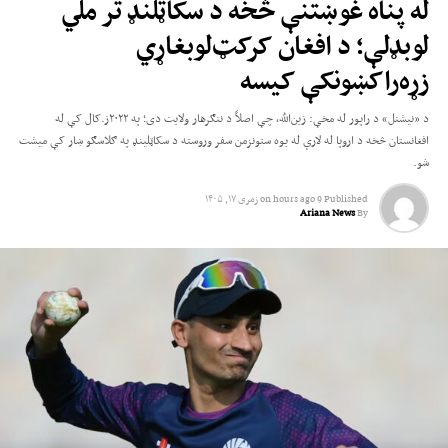
له پناه غوښتنې څخه د سکاټلنډ تر ملي
لوبډلې؛ د افغان کرکټ‌لوبغاړي
زړه‌راکښونکې کیسه
د «نیشنل» د راپور له مخې: زین‌الله، چې اصلاً د ننګرهار ولایت دی؛ په ۲۰۲۲ز.کال کې له
افغانستان څخه د اروپا له لارې له یوه ستونزمن سفر وروسته د سکاټلینډ په ګلاسګو ښار کې میشت
شو.
Published
9 hours ago
on
زمری ۱۷, ۱۴۰۵
Ariana News
By