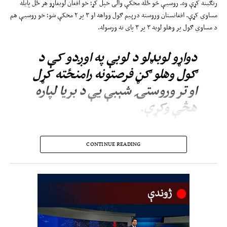
رنګینه کړې وه. روسیې څو ځله مخکې والی خپل کړ؛ خو افغان لوبغاړو هر ځل پایله
مساوي کړې. افغانستان وروسته درېیم ګول وواهه او ۳ پر ۲ مخکې شو؛ خو روسیې هم
د مساوي ګول پر وهلو لوبه ۳ پر ۳ پای ته ورسوله.
دواړو لوبډلو د لوبې په اوږدو کې د
ګول وهلو ګڼ فرصتونه رامنځته کړل
او تر وروستۍ شېبې یې د بریا لپاره
هڅې وکړې.
دا مساوي پایله له هغې وروسته ثبت شوه، چې افغانستان له دې مخکې کوربه ټایلنډ
CONTINUE READING
ته ۶ پر ۱ او ویټنام ته ۲ پر ۱ ماتې خوړلې وې او له دې سره یې د کانټیننټل فوټسال
سیالیو لومړۍ نمره خپله کړه.
ټاکل شوې د افغانستان فوټسال ملي لوبډله نن(پنجشنبه) له غرمې وروسته په بله لوبه
کې د نیوزیلینډ پر وړاندې ولوبېږي.