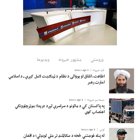
وروستی
مشهور خبرونه
ویدیوها
تازه خبرونه
6 hours ago
اطاعت، اتفاق او یووالی د نظام د ټینګښت لامل کیږي ــ د اسلامي
امارت رهبر
سیمه ییز خبرونه
9 hours ago
په پاکستان کې د مالونو د سراسري لېږد درېدا؛ موټرچلوونکي
اعتصاب کوي
لوبی
9 hours ago
له پناه غوښتنې څخه د سکاټلنډ تر ملي لوبډلې؛ د افغان