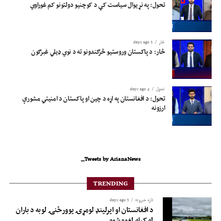
تحول: په نړیوال سیاست کې د کوچنیو دولتونو کم غوراوي
څار
3 days ago
څار: د پاکستان وروستیو څرګندونو ته د نوي ډیلي غبرګون
تحول
4 days ago
تحول: د افغانستان په اړه د چین او پاکستان د امنیتي مشورې
ارزونه
Tweets by ArianaNews_
TRENDING
تازه خبرونه
3 days ago
د افغانستان او ایرلینډ لومړۍ یوورځنۍ لوبه د باران
له کبله لغوه شوه