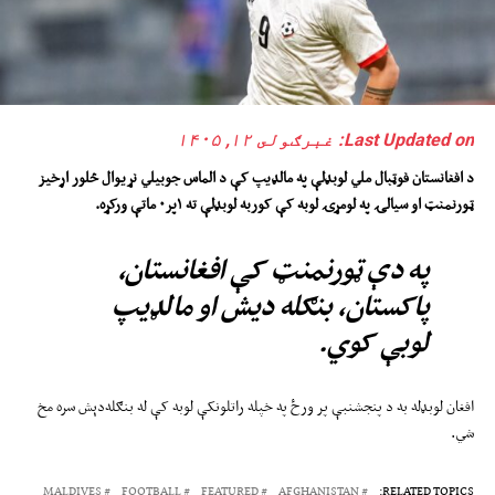
Last Updated on: غبرګولى ۱۲, ۱۴۰۵
د افغانستان فوټبال ملي لوبډلې په مالډیپ کې د الماس جوبیلي نړیوال څلور اړخیز
ټورنمنټ او سیالۍ په لومړۍ لوبه کې کوربه لوبډلې ته
۱
پر
۰
ماتې ورکړه
.
په دې ټورنمنټ کې افغانستان،
پاکستان، بنګله دیش او مالډیپ
لوبې کوي.
افغان لوبډله به د پنجشنبې پر ورځ په خپله راتلونکې لوبه کې له بنګله‌دېش سره مخ
شي.
MALDIVES
FOOTBALL
FEATURED
AFGHANISTAN
RELATED TOPICS: