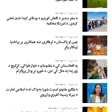
تازه خبرونه
4 days ago
د سفر بندیز د افغان کورنیو د یوځای کېدا خنډ نه‌شي
کېدی ـ د امریکا محکمه
تازه خبرونه
4 days ago
چین او پاکستان د ترهګرۍ ضد همکارۍ پر پراختیا
ټینګار وکړ
تازه خبرونه
4 days ago
په افغانستان کې د ماشومانو د خوارځواکۍ کړکېچ د
ژورېدا په حال کې دی ـ د خوړو نړیوال پروګرام
تازه خبرونه
4 days ago
د ملګرو ملتونو امنیت شورا به واک ته د اسلامي امارت
د بېرته رسېدا اغېزې وارزوي
ساینس او ​​ټیکنالوژي
2 days ago