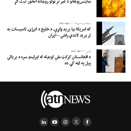
ساینس‌پوهانو د لمر تر ټولو روښانه انځور ثبت کړ
سیمه ییز خبرونه
2 days ago
که امریکا بیا برید وکړي، د خلیج د انرژۍ تاسیسات به
تر برید لاندې راشي – ایران
لوبی
3 days ago
د افغانستان کرکټ ملي لوبډله له ایرلینډ سره د بریالي
پیل په لټه کې ده