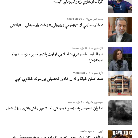
کرکټ‌لوبغاړي زړه‌راکښونکې کیسه
سیمه ییز خبرونه
10 hours ago
د ځان‌بساینې او «رښتینې ورورولۍ» وخت رارسېدلی – عراقچي
تازه خبرونه
10 hours ago
د مالداویا ولسمشرې د اسلامي امارت پلاوي ته پر ویزه صادرولو
نیوکه وکړه
تازه خبرونه
4 weeks ago
هند افغان ځوانانو ته زر آنلاین تحصیلي بورسونه ځانګړي کړي
سیمه ییز خبرونه
3 weeks ago
د ایران د سویل په تازه بریدونو کې له ۳۰ ډېر ملکي وګړي ووژل شول
لوبی
4 weeks ago
د افغانستان د غېږنیونې غوره لیګ لومړي پړاو ته اووه ورځې پاتې