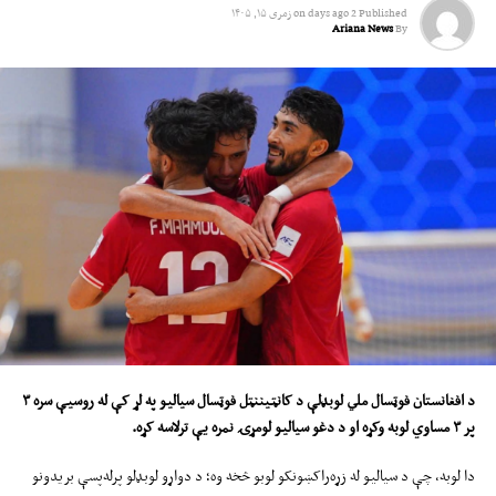
او دې لوبډلې په چټکۍ خپلې ویکټې له لاسه ورکړې.
Published
2 days ago
on
زمری ۱۵, ۱۴۰۵
Ariana News
By
د دواړو لوبډلو ترمنځ درېیمه یو ورځنۍ لوبه به د دوشنبې پر ورځ د ایرلینډ په
بلفاسټ ښار کې ترسره شي.
دا لوبه هم له آریانا ټلوېزیون څخه پخپل وخت خپرېږي.
د افغانستان فوټسال ملي لوبډلې د کانټیننټل فوټسال سیالیو په لړ کې له روسیې سره
۳
پر
۳
مساوي لوبه وکړه او د دغو سیالیو لومړۍ نمره یې ترلاسه کړه
.
دا لوبه، چې د سیالیو له زړه‌راکښونکو لوبو څخه وه؛ د دواړو لوبډلو پرله‌پسې بریدونو