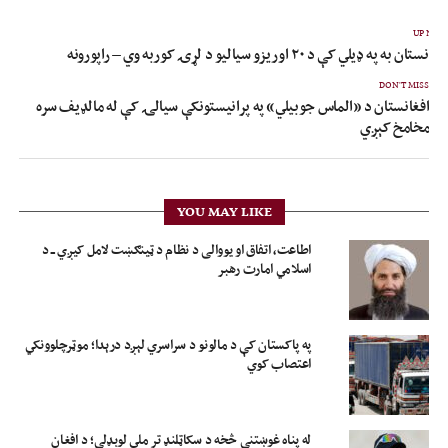
UP NEX
فغانستان به په ډیلي کې د ۲۰ اوریزو سیالیو د لړۍ کوربه وي – راپورونه
DON'T MISS
افغانستان د «الماس جوبیلي» په پرانیستونکې سیالۍ کې له مالډیف سره
مخامخ کېږي
YOU MAY LIKE
اطاعت، اتفاق او یووالی د نظام د ټینګښت لامل کیږي ــ د
اسلامي امارت رهبر
په پاکستان کې د مالونو د سراسري لېږد درېدا؛ موټرچلوونکي
اعتصاب کوي
له پناه غوښتنې څخه د سکاټلنډ تر ملي لوبډلې؛ د افغان