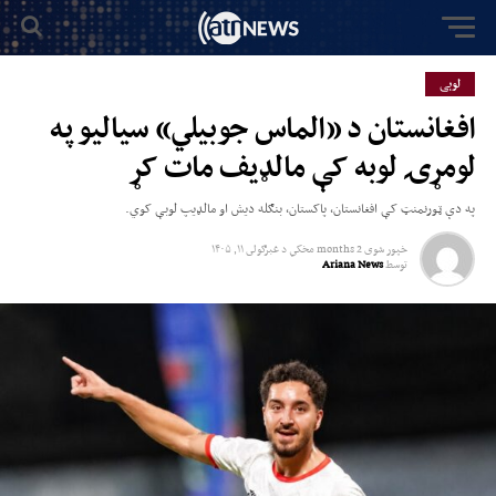
لوبی
افغانستان د «الماس جوبیلي» سیالیو په
لومړۍ لوبه کې مالډیف مات کړ
په دې ټورنمنټ کې افغانستان، پاکستان، بنګله دیش او مالډیپ لوبې کوي.
خپور شوی
2 months مخکي
د
غبرګولى ۱۱, ۱۴۰۵
توسط
Ariana News