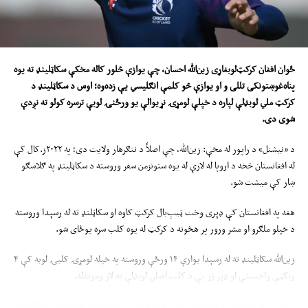
ځوان
افغان کرکټ‌لوبغاړی زین‌الله احسان
،
چې یوازې څلور کاله
مخک
ې
سکاټلینډ ته یوه
پناه
غوښتونک
ی
تللی و او یوازې څو
کلمې
انګلیسي
یې
زده
و
ه؛
اوس د سکاټل
ی
نډ د
کرکټ ملي لوبډلې لپاره د خپلې لومړۍ نړیوالې یو ورځنۍ لوبې ترسره کولو ته نږدې
شوی دی
.
د «نیشنل» د راپور له مخې: زین‌الله، چې اصلاً د ننګرهار ولایت دی؛ په ۲۰۲۲ز.کال کې
له افغانستان څخه د اروپا له لارې له یوه ستونزمن سفر وروسته د سکاټلینډ په ګلاسګو
ښار کې میشت شو.
هغه په افغانستان کې ډېری وخت ټیپ‌بال کرکټ کاوه او سکاټلنډ ته له رسېدا وروسته
د خپلو ملګرو او مشر ورور پر هڅونه د کرکټ له یوه کلب سره یوځای شو.
زین‌الله سکاټلینډ ته له رسېدا یوازې ۱۴ ورځې وروسته په خپله لومړۍ کلبۍ لوبه کې ۴
ویکټې واخیستې او ډېر ژر یې د کلب اصلي لوبډلې ته لار وموندله.
دغه ۲۰ کلن لوبغاړی له هغه وخت راپدېخوا په کلبۍ، سیمه‌ییزو سیالیو او د سکاټلینډ