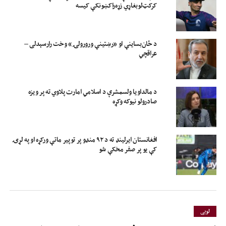
کرکټ‌لوبغاړي زړه‌راکښونکې کیسه
د ځان‌بساینې او «رښتینې ورورولۍ» وخت رارسېدلی –
عراقچي
د مالداویا ولسمشرې د اسلامي امارت پلاوي ته پر ویزه
صادرولو نیوکه وکړه
افغانستان ایرلینډ ته د ۹۲ منډو پر توپیر ماتې ورکړه او په لړۍ
کې یو پر صفر مخکې شو
لوبی